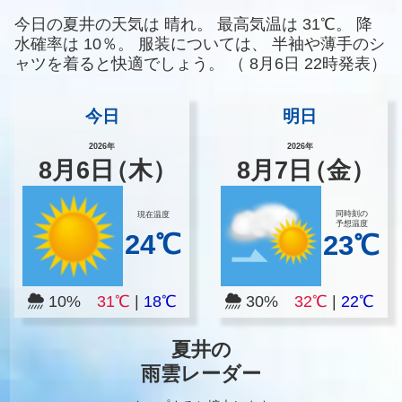
今日の夏井の天気は
晴れ。
最高気温は
31℃。
降
水確率は
10％。
服装については、
半袖や薄手のシ
ャツを着ると快適でしょう。
（
8月6日 22時発表）
今日
明日
2026年
2026年
8
月
6
日
（木）
8
月
7
日
（金）
同時刻の
現在温度
予想温度
24℃
23℃
10%
31℃
|
18℃
30%
32℃
|
22℃
夏井の
雨雲レーダー