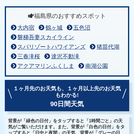
福島県のおすすめスポット
大内宿
鶴ヶ城
五色沼
磐梯吾妻スカイライン
スパリゾートハワイアンズ
猪苗代湖
三春滝桜
達沢不動滝
アクアマリンふくしま
南湖公園
１ヶ月先のお天気も、
１ヶ月以上先のお天気
もわかる!
90日間天気
背景が「緑色の日付」をタップすると「1時間ごと」の天
気がご覧いただけます。また、背景が「白色の日付」をタ
ップすると「日中と夜間」の天気、背景が「グレーの日