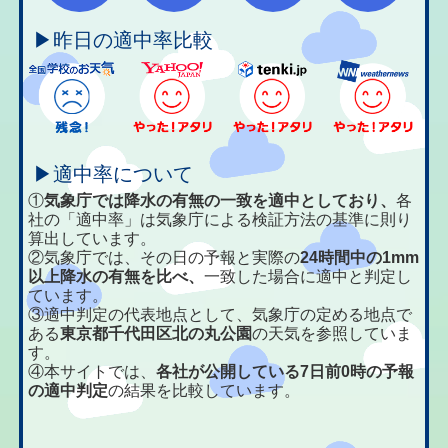
▶昨日の適中率比較
▶適中率について
①
気象庁では降水の有無の一致を適中としており、
各
社の「適中率」は気象庁による検証方法の基準に則り
算出しています。
②気象庁では、その日の予報と実際の
24時間中の1mm
以上降水の有無を比べ、
一致した場合に適中と判定し
ています。
③適中判定の代表地点として、気象庁の定める地点で
ある
東京都千代田区北の丸公園
の天気を参照していま
す。
④本サイトでは、
各社が公開している7日前0時の予報
の適中判定
の結果を比較しています。