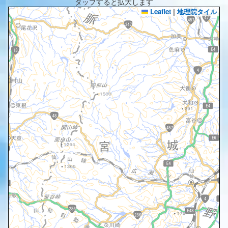
タップすると拡大します
Leaflet
|
地理院タイル