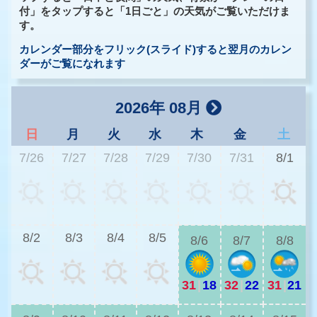
付」をタップすると「1日ごと」の天気がご覧いただけま
す。
カレンダー部分をフリック(スライド)すると翌月のカレン
ダーがご覧になれます
2026年 08月
日
月
火
水
木
金
土
7/26
7/27
7/28
7/29
7/30
7/31
8/1
2
8/2
8/3
8/4
8/5
8/6
8/7
8/8
31
|
18
32
|
22
31
|
21
2