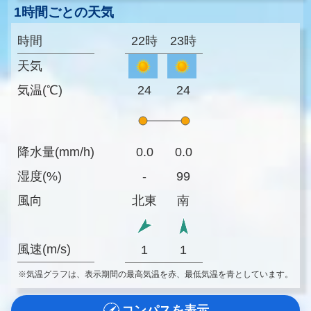
1時間ごとの天気
時間
22時
23時
天気
気温(℃)
24
24
降水量(mm/h)
0.0
0.0
湿度(%)
-
99
風向
北東
南
風速(m/s)
1
1
※気温グラフは、表示期間の最高気温を赤、最低気温を青としています。
コンパスを表示