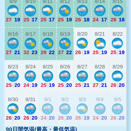
8/9
8/10
8/11
8/12
8/13
8/14
8/15
27
|
19
25
|
17
25
|
17
25
|
19
26
|
18
24
|
17
26
|
18
2
8/16
8/17
8/18
8/19
8/20
8/21
8/22
27
|
21
32
|
23
29
|
22
27
|
22
26
|
19
25
|
19
25
|
19
2
8/23
8/24
8/25
8/26
8/27
8/28
8/29
25
|
20
24
|
19
25
|
19
25
|
20
25
|
21
27
|
21
26
|
20
2
8/30
8/31
9/1
9/2
9/3
9/4
9/5
26
|
20
26
|
20
24
|
20
26
|
20
26
|
19
24
|
20
26
|
20
90日間気温(最高・最低気温)