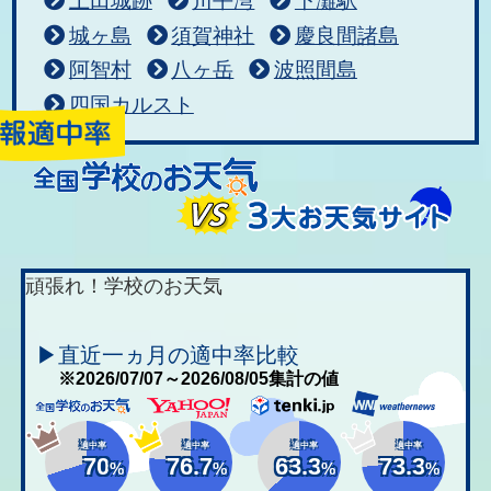
上田城跡
川平湾
下灘駅
城ヶ島
須賀神社
慶良間諸島
阿智村
八ヶ岳
波照間島
四国カルスト
頑張れ！学校のお天気
▶直近一ヵ月の適中率比較
※2026/07/07～2026/08/05集計の値
適中率
適中率
適中率
適中率
70
76.7
63.3
73.3
%
%
%
%