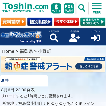
予備校・大学受験の東進ドットコム
MENU
お天気検索
会員登録
ログイン
Produced by 東進
Home
>
福島県
>
小野町
夏井
8月6日 22:00発表
リロードすると1時間ごとに更新されます。
所在地：
福島県小野町ＪＲゆうゆうあぶくまライン