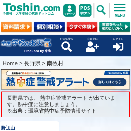
予備校・大学受験の東進ドットコム
MENU
お天気検索
会員登録
ログイン
Produced by 東進
Home
>
長野県
>
南牧村
長野県では、 熱中症警戒アラート が出ていま
す。熱中症に注意しましょう。
※出典：環境省熱中症予防情報サイト
野辺山