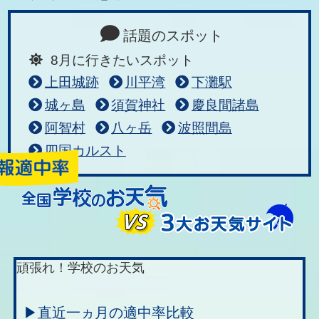
話題のスポット
8月に行きたいスポット
上田城跡
川平湾
下灘駅
城ヶ島
須賀神社
慶良間諸島
阿智村
八ヶ岳
波照間島
四国カルスト
頑張れ！学校のお天気
▶直近一ヵ月の適中率比較