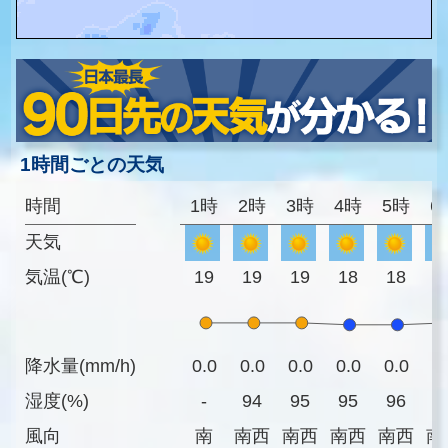
1時間ごとの天気
時間
1時
2時
3時
4時
5時
6
天気
気温(℃)
19
19
19
18
18
1
降水量(mm/h)
0.0
0.0
0.0
0.0
0.0
0
湿度(%)
-
94
95
95
96
9
風向
南
南西
南西
南西
南西
南