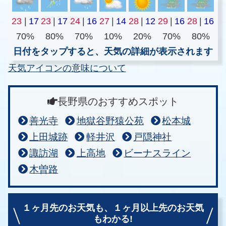
23
|
17
23
|
17
24
|
16
27
|
14
28
|
12
29
|
16
28
|
16
70%
80%
70%
10%
20%
70%
80%
日付をタップすると、天気の詳細が表示されます
天気アイコンの意味について
長野県のおすすめスポット
善光寺
地獄谷野猿公苑
松本城
上田城跡
軽井沢
戸隠神社
諏訪湖
上高地
ビーナスライン
木曽路
１ヶ月先のお天気も、
１ヶ月以上先のお天気
もわかる!