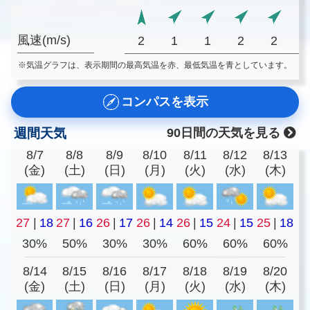
風速(m/s)
2
1
1
2
2
※気温グラフは、表示期間の最高気温を赤、最低気温を青としています。
コンパスを表示
週間天気
90日間の天気を見る
8/7
8/8
8/9
8/10
8/11
8/12
8/13
(金)
(土)
(日)
(月)
(火)
(水)
(木)
27
|
18
27
|
16
26
|
17
26
|
14
26
|
15
24
|
15
25
|
18
30%
50%
30%
30%
60%
60%
60%
8/14
8/15
8/16
8/17
8/18
8/19
8/20
(金)
(土)
(日)
(月)
(火)
(水)
(木)