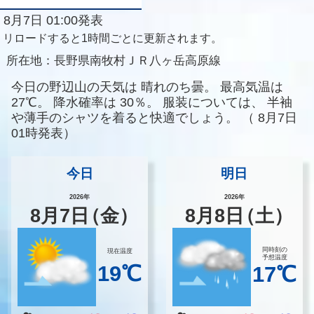
8月7日 01:00発表
リロードすると1時間ごとに更新されます。
所在地：
長野県南牧村ＪＲ八ヶ岳高原線
今日の野辺山の天気は
晴れのち曇。
最高気温は
27℃。
降水確率は
30％。
服装については、
半袖
や薄手のシャツを着ると快適でしょう。
（
8月7日
01時発表）
今日
明日
2026年
2026年
8
月
7
日
（金）
8
月
8
日
（土）
同時刻の
現在温度
予想温度
19℃
17℃