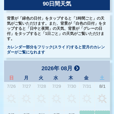
90日間天気
背景が「緑色の日付」をタップすると「1時間ごと」の天
気がご覧いただけます。また、背景が「白色の日付」をタ
ップすると「日中と夜間」の天気、背景が「グレーの日
付」をタップすると「1日ごと」の天気がご覧いただけま
す。
カレンダー部分をフリック(スライド)すると翌月のカレン
ダーがご覧になれます
2026年 08月
日
月
火
水
木
金
土
7/26
7/27
7/28
7/29
7/30
7/31
8/1
2