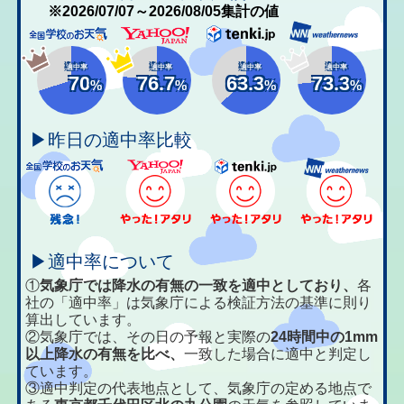
※2026/07/07～2026/08/05集計の値
適中率
適中率
適中率
適中率
70
76.7
63.3
73.3
%
%
%
%
▶昨日の適中率比較
▶適中率について
①
気象庁では降水の有無の一致を適中としており、
各
社の「適中率」は気象庁による検証方法の基準に則り
算出しています。
②気象庁では、その日の予報と実際の
24時間中の1mm
以上降水の有無を比べ、
一致した場合に適中と判定し
ています。
③適中判定の代表地点として、気象庁の定める地点で