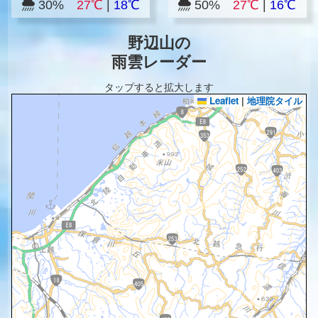
30%
27℃
|
18℃
50%
27℃
|
16℃
野辺山の
雨雲レーダー
タップすると拡大します
Leaflet
|
地理院タイル