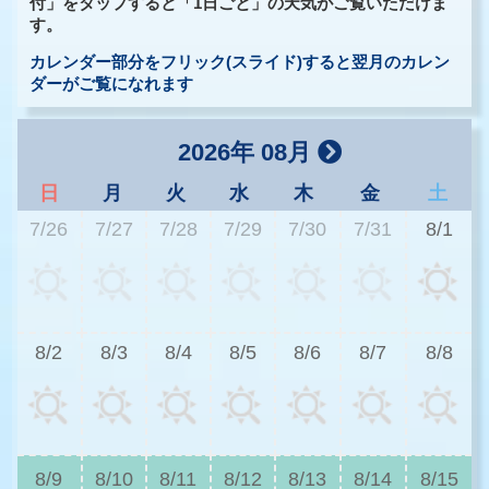
付」をタップすると「1日ごと」の天気がご覧いただけま
す。
カレンダー部分をフリック(スライド)すると翌月のカレン
ダーがご覧になれます
2026年 08月
日
月
火
水
木
金
土
7/26
7/27
7/28
7/29
7/30
7/31
8/1
3
8/2
8/3
8/4
8/5
8/6
8/7
8/8
3
8/9
8/10
8/11
8/12
8/13
8/14
8/15