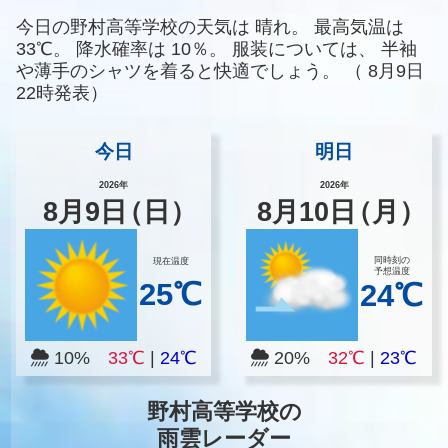
今日の野村高等学校の天気は
晴れ。
最高気温は
33℃。
降水確率は
10％。
服装については、
半袖
や薄手のシャツを着ると快適でしょう。
（
8月9日
22時発表）
今日
明日
2026年
2026年
8
月
9
日
（日）
8
月
10
日
（月）
同時刻の
現在温度
予想温度
25℃
24℃
10%
33℃
|
24℃
20%
32℃
|
23℃
野村高等学校の
雨雲レーダー