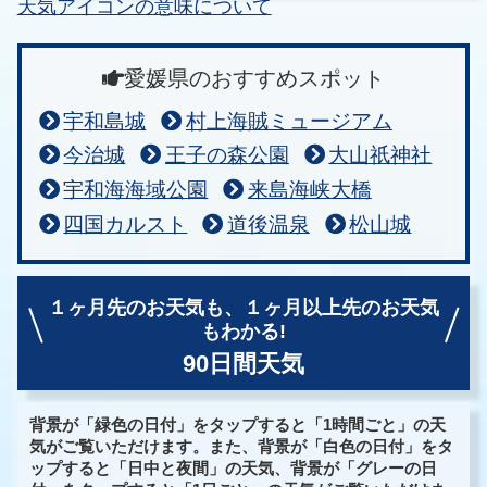
天気アイコンの意味について
愛媛県のおすすめスポット
宇和島城
村上海賊ミュージアム
今治城
王子の森公園
大山祇神社
宇和海海域公園
来島海峡大橋
四国カルスト
道後温泉
松山城
１ヶ月先のお天気も、
１ヶ月以上先のお天気
もわかる!
90日間天気
背景が「緑色の日付」をタップすると「1時間ごと」の天
気がご覧いただけます。また、背景が「白色の日付」をタ
ップすると「日中と夜間」の天気、背景が「グレーの日