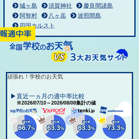
城ヶ島
須賀神社
慶良間諸島
阿智村
八ヶ岳
波照間島
四国カルスト
頑張れ！学校のお天気
▶直近一ヵ月の適中率比較
※2026/07/10～2026/08/08集計の値
適中率
適中率
適中率
適中率
66.7
63.3
63.3
73.3
%
%
%
%