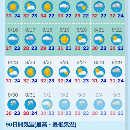
33
|
24
32
|
23
34
|
22
33
|
22
29
|
22
32
|
22
32
|
24
2
8/16
8/17
8/18
8/19
8/20
8/21
8/22
27
|
23
28
|
23
29
|
23
31
|
21
30
|
23
30
|
23
30
|
23
2
8/23
8/24
8/25
8/26
8/27
8/28
8/29
31
|
24
32
|
24
32
|
23
32
|
24
31
|
23
31
|
24
31
|
24
2
8/30
8/31
9/1
9/2
9/3
9/4
9/5
30
|
23
28
|
24
30
|
23
28
|
23
28
|
23
28
|
23
29
|
23
90日間気温(最高・最低気温)