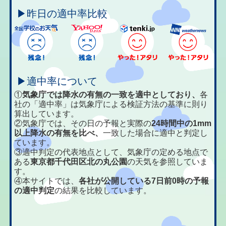
▶昨日の適中率比較
▶適中率について
①
気象庁では降水の有無の一致を適中としており、
各
社の「適中率」は気象庁による検証方法の基準に則り
算出しています。
②気象庁では、その日の予報と実際の
24時間中の1mm
以上降水の有無を比べ、
一致した場合に適中と判定し
ています。
③適中判定の代表地点として、気象庁の定める地点で
ある
東京都千代田区北の丸公園
の天気を参照していま
す。
④本サイトでは、
各社が公開している7日前0時の予報
の適中判定
の結果を比較しています。