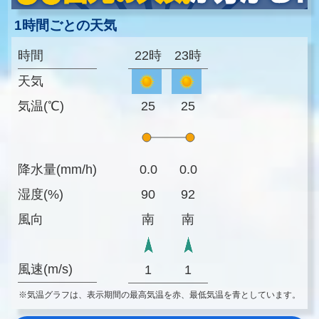
1時間ごとの天気
時間
22時
23時
天気
気温(℃)
25
25
降水量(mm/h)
0.0
0.0
湿度(%)
90
92
風向
南
南
風速(m/s)
1
1
※気温グラフは、表示期間の最高気温を赤、最低気温を青としています。