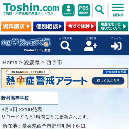
予備校・大学受験の東進ドットコム
MENU
お天気検索
会員登録
ログイン
Produced by 東進
Home
>
愛媛県
>
西予市
野村高等学校
8月9日 22:00発表
リロードすると1時間ごとに更新されます。
所在地：
愛媛県西予市野村町阿下6-11