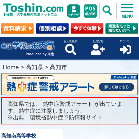
予備校・大学受験の東進ドットコム
MENU
お天気検索
会員登録
ログイン
Produced by 東進
Home
>
高知県
>
高知市
高知県では、 熱中症警戒アラート が出ていま
す。熱中症に注意しましょう。
※出典：環境省熱中症予防情報サイト
高知南高等学校