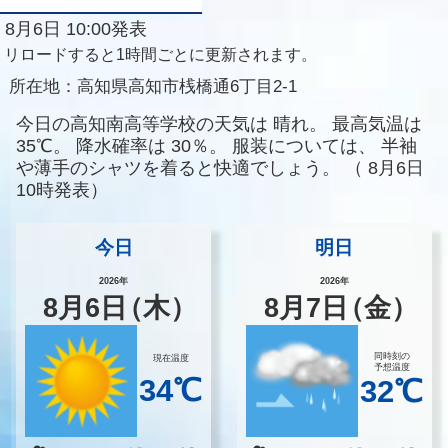
8月6日 10:00発表
リロードすると1時間ごとに更新されます。
所在地：
高知県高知市桟橋通6丁目2-1
今日の高知南高等学校の天気は
晴れ。
最高気温は
35℃。
降水確率は
30％。
服装については、
半袖
や薄手のシャツを着ると快適でしょう。
（
8月6日
10時発表）
今日
明日
2026年
2026年
8
月
6
日
（木）
8
月
7
日
（金）
同時刻の
現在温度
予想温度
34℃
32℃