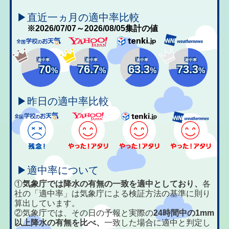
▶直近一ヵ月の適中率比較
※2026/07/07～2026/08/05集計の値
適中率
適中率
適中率
適中率
70
76.7
63.3
73.3
%
%
%
%
▶昨日の適中率比較
▶適中率について
①
気象庁では降水の有無の一致を適中としており、
各
社の「適中率」は気象庁による検証方法の基準に則り
算出しています。
②気象庁では、その日の予報と実際の
24時間中の1mm
以上降水の有無を比べ、
一致した場合に適中と判定し