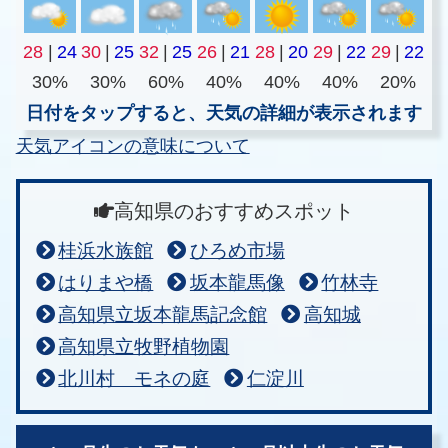
28
|
24
30
|
25
32
|
25
26
|
21
28
|
20
29
|
22
29
|
22
30%
30%
60%
40%
40%
40%
20%
日付をタップすると、天気の詳細が表示されます
天気アイコンの意味について
高知県のおすすめスポット
桂浜水族館
ひろめ市場
はりまや橋
坂本龍馬像
竹林寺
高知県立坂本龍馬記念館
高知城
高知県立牧野植物園
北川村 モネの庭
仁淀川