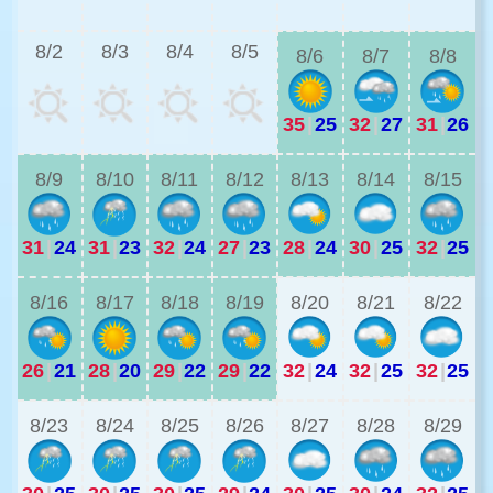
3
8/2
8/3
8/4
8/5
8/6
8/7
8/8
35
|
25
32
|
27
31
|
26
3
8/9
8/10
8/11
8/12
8/13
8/14
8/15
31
|
24
31
|
23
32
|
24
27
|
23
28
|
24
30
|
25
32
|
25
2
8/16
8/17
8/18
8/19
8/20
8/21
8/22
26
|
21
28
|
20
29
|
22
29
|
22
32
|
24
32
|
25
32
|
25
2
8/23
8/24
8/25
8/26
8/27
8/28
8/29