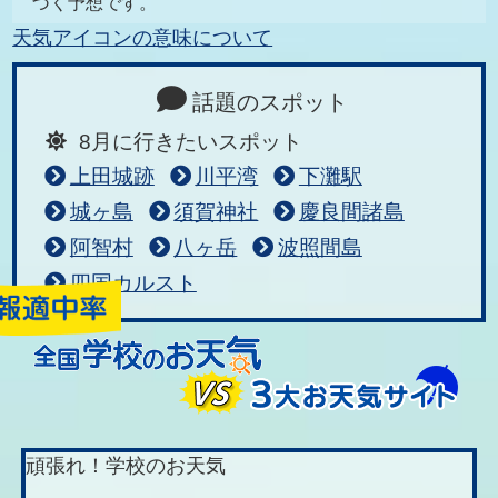
づく予想です。
天気アイコンの意味について
話題のスポット
8月に行きたいスポット
上田城跡
川平湾
下灘駅
城ヶ島
須賀神社
慶良間諸島
阿智村
八ヶ岳
波照間島
四国カルスト
頑張れ！学校のお天気