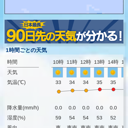
1時間ごとの天気
時間
10時
11時
12時
13時
14時
1
天気
気温(℃)
33
34
34
35
35
3
降水量(mm/h)
0.0
0.0
0.0
0.0
0.0
0
湿度(%)
59
54
54
53
52
5
風向
東
東南
東南
東南
東南
東