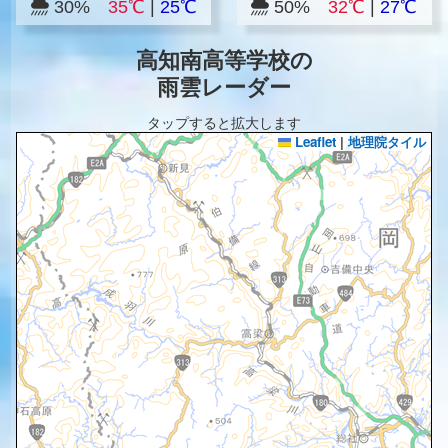
30%
35℃
|
25℃
50%
32℃
|
27℃
高知南高等学校の
雨雲レーダー
タップすると拡大します
Leaflet
|
地理院タイル