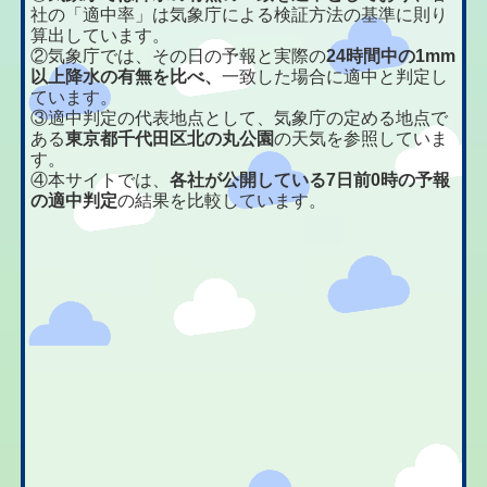
社の「適中率」は気象庁による検証方法の基準に則り
算出しています。
②気象庁では、その日の予報と実際の
24時間中の1mm
以上降水の有無を比べ、
一致した場合に適中と判定し
ています。
③適中判定の代表地点として、気象庁の定める地点で
ある
東京都千代田区北の丸公園
の天気を参照していま
す。
④本サイトでは、
各社が公開している7日前0時の予報
の適中判定
の結果を比較しています。