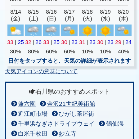
8/14
8/15
8/16
8/17
8/18
8/19
8/20
(金)
(土)
(日)
(月)
(火)
(水)
(木)
33
|
25
32
|
26
33
|
25
30
|
23
31
|
23
30
|
23
29
|
24
30%
80%
60%
60%
10%
10%
40%
日付をタップすると、天気の詳細が表示されます
天気アイコンの意味について
石川県のおすすめスポット
兼六園
金沢21世紀美術館
近江町市場
ひがし茶屋街
千里浜なぎさドライブウェイ
鶴仙渓
白米千枚田
妙立寺