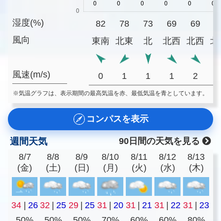
湿度(%)
82
78
73
69
69
6
風向
東南
北東
北
北西
北西
北
風速(m/s)
0
1
1
1
2
※気温グラフは、表示期間の最高気温を赤、最低気温を青としています。
コンパスを表示
週間天気
90日間の天気を見る
8/7
8/8
8/9
8/10
8/11
8/12
8/13
(金)
(土)
(日)
(月)
(火)
(水)
(木)
34
|
26
32
|
25
29
|
25
31
|
20
31
|
21
31
|
22
31
|
23
50%
50%
50%
70%
60%
60%
80%