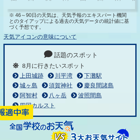
※ 46～90日の天気は、天気予報のエキスパート機関
とのタイアップによる過去の天気データの統計値に基
づく予想です。
天気アイコンの意味について
話題のスポット
8月に行きたいスポット
上田城跡
川平湾
下灘駅
城ヶ島
須賀神社
慶良間諸島
阿智村
八ヶ岳
波照間島
四国カルスト