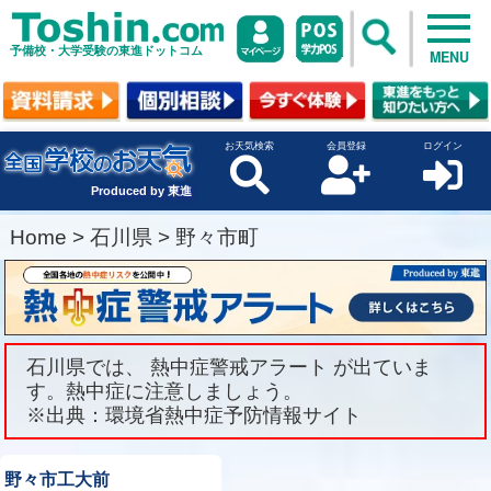
予備校・大学受験の東進ドットコム
MENU
お天気検索
会員登録
ログイン
Produced by 東進
Home
>
石川県
>
野々市町
石川県では、 熱中症警戒アラート が出ていま
す。熱中症に注意しましょう。
※出典：環境省熱中症予防情報サイト
野々市工大前