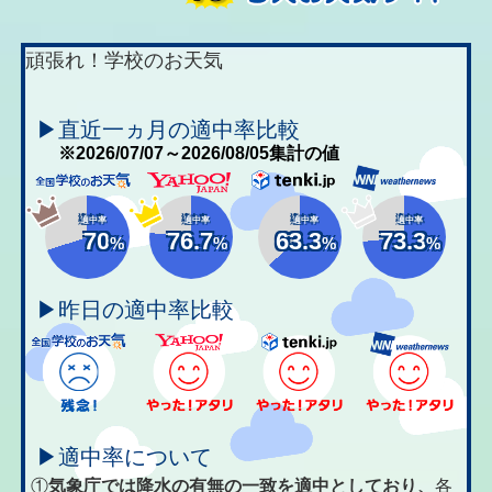
頑張れ！学校のお天気
▶直近一ヵ月の適中率比較
※2026/07/07～2026/08/05集計の値
適中率
適中率
適中率
適中率
70
76.7
63.3
73.3
%
%
%
%
▶昨日の適中率比較
▶適中率について
①
気象庁では降水の有無の一致を適中としており、
各