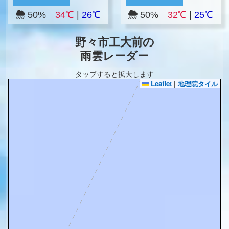
50%
34℃
|
26℃
50%
32℃
|
25℃
野々市工大前の
雨雲レーダー
タップすると拡大します
Leaflet
|
地理院タイル