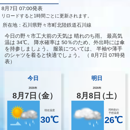
8月7日 07:00発表
リロードすると1時間ごとに更新されます。
所在地：
石川県野々市町北陸鉄道石川線
今日の野々市工大前の天気は
晴れのち雨。
最高気
温は
34℃。
降水確率は
50％のため、外出時には傘
を持参しましょう。
服装については、
半袖や薄手
のシャツを着ると快適でしょう。
（
8月7日 07時発
表）
今日
明日
2026年
2026年
8
月
7
日
（金）
8
月
8
日
（土）
同時刻の
現在温度
予想温度
30℃
26℃