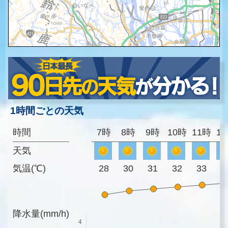
1時間ごとの天気
時間
7時
8時
9時
10時
11時
1
天気
気温(℃)
28
30
31
32
33
3
降水量(mm/h)