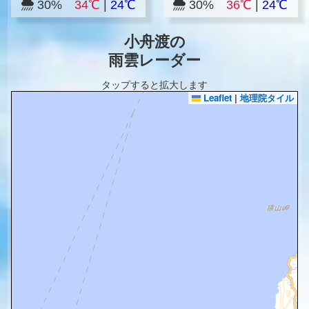
30%
34℃
|
24℃
30%
36℃
|
24℃
小舟渡の
雨雲レーダー
タップすると拡大します
Leaflet
|
地理院タイル