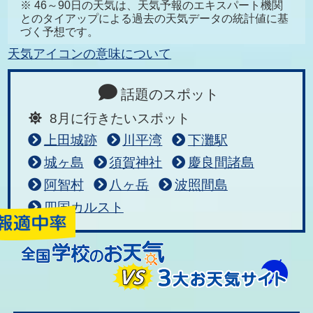
※ 46～90日の天気は、天気予報のエキスパート機関
とのタイアップによる過去の天気データの統計値に基
づく予想です。
天気アイコンの意味について
話題のスポット
8月に行きたいスポット
上田城跡
川平湾
下灘駅
城ヶ島
須賀神社
慶良間諸島
阿智村
八ヶ岳
波照間島
四国カルスト