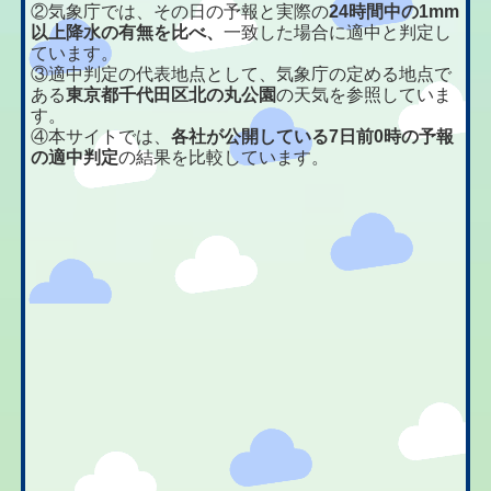
②気象庁では、その日の予報と実際の
24時間中の1mm
以上降水の有無を比べ、
一致した場合に適中と判定し
ています。
③適中判定の代表地点として、気象庁の定める地点で
ある
東京都千代田区北の丸公園
の天気を参照していま
す。
④本サイトでは、
各社が公開している7日前0時の予報
の適中判定
の結果を比較しています。