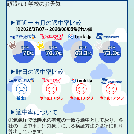
頑張れ！学校のお天気
▶直近一ヵ月の適中率比較
※2026/07/07～2026/08/05集計の値
適中率
適中率
適中率
適中率
70
76.7
63.3
73.3
%
%
%
%
▶昨日の適中率比較
▶適中率について
①
気象庁では降水の有無の一致を適中としており、
各
社の「適中率」は気象庁による検証方法の基準に則り
算出しています。