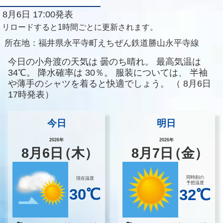
8月6日 17:00発表
リロードすると1時間ごとに更新されます。
所在地：
福井県永平寺町えちぜん鉄道勝山永平寺線
今日の小舟渡の天気は
曇のち晴れ。
最高気温は
34℃。
降水確率は
30％。
服装については、
半袖
や薄手のシャツを着ると快適でしょう。
（
8月6日
17時発表）
今日
明日
2026年
2026年
8
月
6
日
（木）
8
月
7
日
（金）
同時刻の
現在温度
予想温度
30℃
32℃