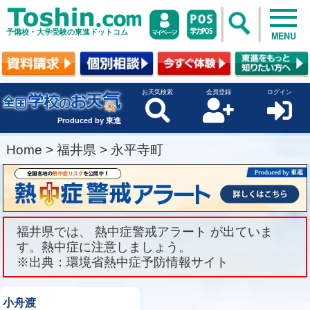
予備校・大学受験の東進ドットコム
MENU
お天気検索
会員登録
ログイン
Produced by 東進
Home
>
福井県
>
永平寺町
福井県では、 熱中症警戒アラート が出ていま
す。熱中症に注意しましょう。
※出典：環境省熱中症予防情報サイト
小舟渡