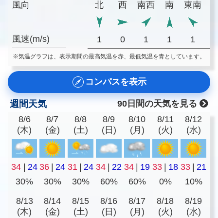
風向
北
西
南西
南
東南
風速(m/s)
1
0
1
1
1
※気温グラフは、表示期間の最高気温を赤、最低気温を青としています。
コンパスを表示
週間天気
90日間の天気を見る
8/6
8/7
8/8
8/9
8/10
8/11
8/12
(木)
(金)
(土)
(日)
(月)
(火)
(水)
34
|
24
36
|
24
31
|
24
34
|
22
34
|
19
33
|
18
33
|
21
30%
30%
30%
60%
60%
0%
10%
8/13
8/14
8/15
8/16
8/17
8/18
8/19
(木)
(金)
(土)
(日)
(月)
(火)
(水)