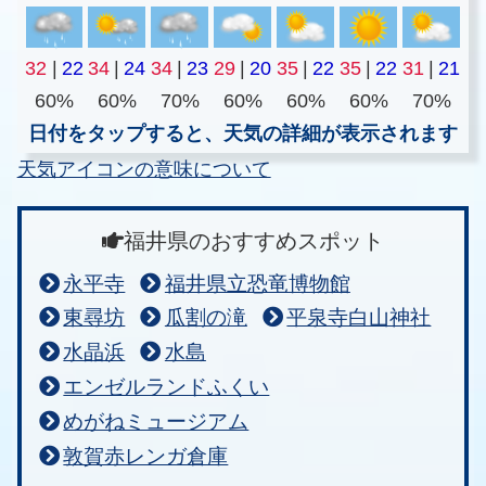
32
|
22
34
|
24
34
|
23
29
|
20
35
|
22
35
|
22
31
|
21
60%
60%
70%
60%
60%
60%
70%
日付をタップすると、天気の詳細が表示されます
天気アイコンの意味について
福井県のおすすめスポット
永平寺
福井県立恐竜博物館
東尋坊
瓜割の滝
平泉寺白山神社
水晶浜
水島
エンゼルランドふくい
めがねミュージアム
敦賀赤レンガ倉庫