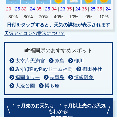
29
|
25
32
|
24
35
|
25
34
|
23
35
|
24
36
|
25
35
|
24
80%
80%
70%
40%
10%
0%
10%
日付をタップすると、天気の詳細が表示されます
天気アイコンの意味について
福岡県のおすすめスポット
太宰府天満宮
糸島
柳川
みずほPayPayドーム福岡
櫛田神社
福岡タワー
志賀島
博多阪急
大濠公園
博多座
１ヶ月先のお天気も、
１ヶ月以上先のお天気
もわかる!