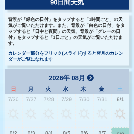
90日間天気
背景が「緑色の日付」をタップすると「1時間ごと」の天
気がご覧いただけます。また、背景が「白色の日付」をタ
ップすると「日中と夜間」の天気、背景が「グレーの日
付」をタップすると「1日ごと」の天気がご覧いただけま
す。
カレンダー部分をフリック(スライド)すると翌月のカレン
ダーがご覧になれます
2026年 08月
日
月
火
水
木
金
土
7/26
7/27
7/28
7/29
7/30
7/31
8/1
3
8/2
8/3
8/4
8/5
8/6
8/7