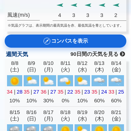
風速(m/s)
4
3
3
3
2
※気温グラフは、表示期間の最高気温を赤、最低気温を青としています。
コンパスを表示
週間天気
90日間の天気を見る
8/8
8/9
8/10
8/11
8/12
8/13
8/14
(土)
(日)
(月)
(火)
(水)
(木)
(金)
34
|
28
35
|
27
36
|
27
35
|
22
35
|
23
35
|
24
33
|
25
10%
10%
30%
0%
10%
60%
60%
8/15
8/16
8/17
8/18
8/19
8/20
8/21
(土)
(日)
(月)
(火)
(水)
(木)
(金)