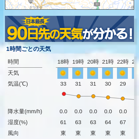
1時間ごとの天気
時間
18時
19時
20時
21時
22時
2
天気
気温(℃)
33
31
31
30
29
2
降水量(mm/h)
0.0
0.0
0.0
0.0
0.0
0
湿度(%)
61
63
63
64
67
6
風向
東
東
東
東
東