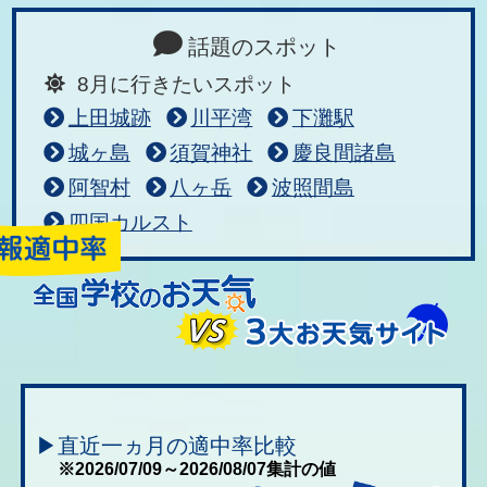
話題のスポット
8月に行きたいスポット
上田城跡
川平湾
下灘駅
城ヶ島
須賀神社
慶良間諸島
阿智村
八ヶ岳
波照間島
四国カルスト
▶直近一ヵ月の適中率比較
※2026/07/09～2026/08/07集計の値