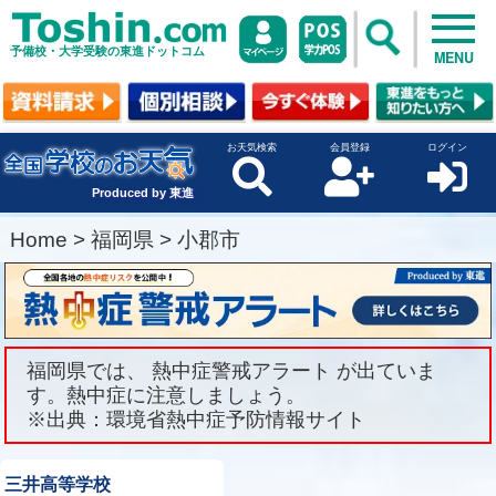
予備校・大学受験の東進ドットコム
MENU
お天気検索
会員登録
ログイン
Produced by 東進
Home
>
福岡県
>
小郡市
福岡県では、 熱中症警戒アラート が出ていま
す。熱中症に注意しましょう。
※出典：環境省熱中症予防情報サイト
三井高等学校