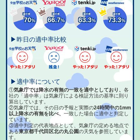
適中率
適中率
適中率
適中率
70
66.7
63.3
73.3
%
%
%
%
▶昨日の適中率比較
▶適中率について
①
気象庁では降水の有無の一致を適中としており、
各
社の「適中率」は気象庁による検証方法の基準に則り
算出しています。
②気象庁では、その日の予報と実際の
24時間中の1mm
以上降水の有無を比べ、
一致した場合に適中と判定し
ています。
③適中判定の代表地点として、気象庁の定める地点で
ある
東京都千代田区北の丸公園
の天気を参照していま
す。