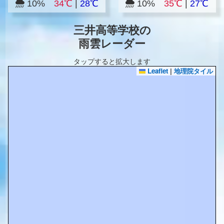
10%
34℃
|
28℃
10%
35℃
|
27℃
三井高等学校の
雨雲レーダー
タップすると拡大します
Leaflet
|
地理院タイル