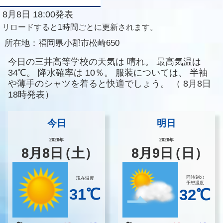
8月8日 18:00発表
リロードすると1時間ごとに更新されます。
所在地：
福岡県小郡市松崎650
今日の三井高等学校の天気は
晴れ。
最高気温は
34℃。
降水確率は
10％。
服装については、
半袖
や薄手のシャツを着ると快適でしょう。
（
8月8日
18時発表）
今日
明日
2026年
2026年
8
月
8
日
（土）
8
月
9
日
（日）
同時刻の
現在温度
予想温度
31℃
32℃