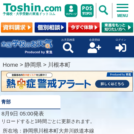
予備校・大学受験の東進ドットコム
MENU
お天気検索
会員登録
ログイン
Produced by 東進
Home
>
静岡県
>
川根本町
青部
8月9日 05:00発表
リロードすると1時間ごとに更新されます。
所在地：
静岡県川根本町大井川鉄道本線