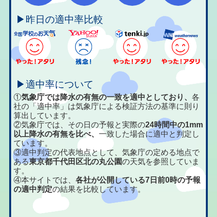
▶昨日の適中率比較
▶適中率について
①
気象庁では降水の有無の一致を適中としており、
各
社の「適中率」は気象庁による検証方法の基準に則り
算出しています。
②気象庁では、その日の予報と実際の
24時間中の1mm
以上降水の有無を比べ、
一致した場合に適中と判定し
ています。
③適中判定の代表地点として、気象庁の定める地点で
ある
東京都千代田区北の丸公園
の天気を参照していま
す。
④本サイトでは、
各社が公開している7日前0時の予報
の適中判定
の結果を比較しています。