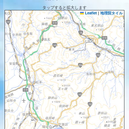
タップすると拡大します
Leaflet
|
地理院タイル