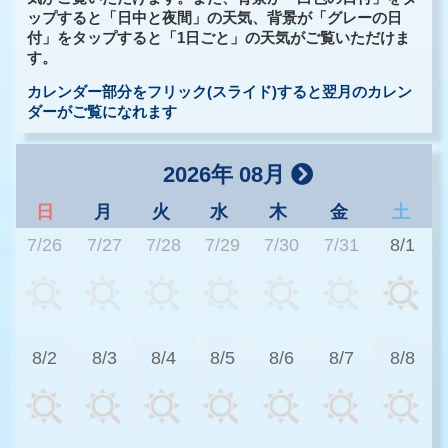
ップすると「日中と夜間」の天気、背景が「グレーの日
付」をタップすると「1日ごと」の天気がご覧いただけま
す。
カレンダー部分をフリック(スライド)すると翌月のカレン
ダーがご覧になれます
2026年 08月
日
月
火
水
木
金
土
7/26
7/27
7/28
7/29
7/30
7/31
8/1
2
8/2
8/3
8/4
8/5
8/6
8/7
8/8
2