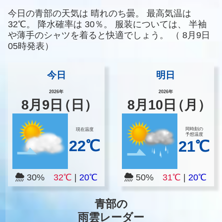
今日の青部の天気は
晴れのち曇。
最高気温は
32℃。
降水確率は
30％。
服装については、
半袖
や薄手のシャツを着ると快適でしょう。
（
8月9日
05時発表）
今日
明日
2026年
2026年
8
月
9
日
（日）
8
月
10
日
（月）
同時刻の
現在温度
予想温度
22℃
21℃
30%
32℃
|
20℃
50%
31℃
|
20℃
青部の
雨雲レーダー