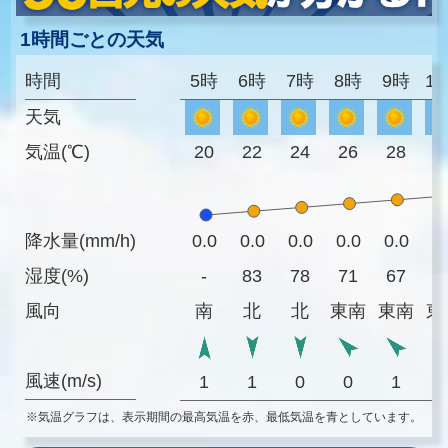
1時間ごとの天気
時間
5時
6時
7時
8時
9時
1
天気
気温(℃)
20
22
24
26
28
3
降水量(mm/h)
0.0
0.0
0.0
0.0
0.0
0
湿度(%)
-
83
78
71
67
5
風向
南
北
北
東南
東南
東
風速(m/s)
1
1
0
0
1
※気温グラフは、表示期間の最高気温を赤、最低気温を青としています。