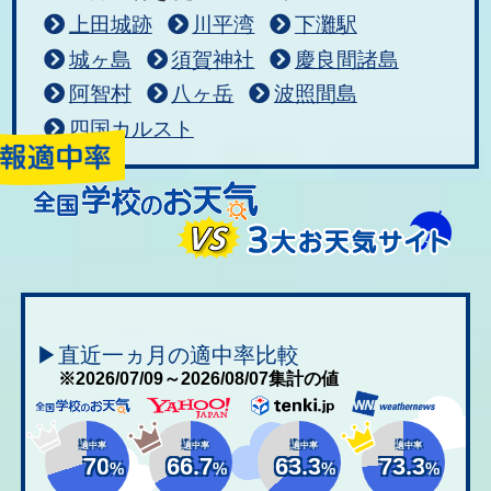
上田城跡
川平湾
下灘駅
城ヶ島
須賀神社
慶良間諸島
阿智村
八ヶ岳
波照間島
四国カルスト
▶直近一ヵ月の適中率比較
※2026/07/09～2026/08/07集計の値
適中率
適中率
適中率
適中率
70
66.7
63.3
73.3
%
%
%
%