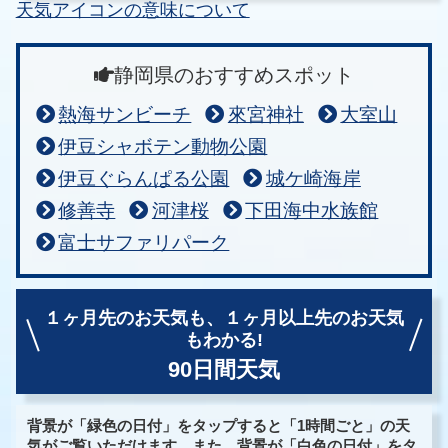
天気アイコンの意味について
静岡県のおすすめスポット
熱海サンビーチ
來宮神社
大室山
伊豆シャボテン動物公園
伊豆ぐらんぱる公園
城ケ崎海岸
修善寺
河津桜
下田海中水族館
富士サファリパーク
１ヶ月先のお天気も、
１ヶ月以上先のお天気
もわかる!
90日間天気
背景が「緑色の日付」をタップすると「1時間ごと」の天
気がご覧いただけます。また、背景が「白色の日付」をタ