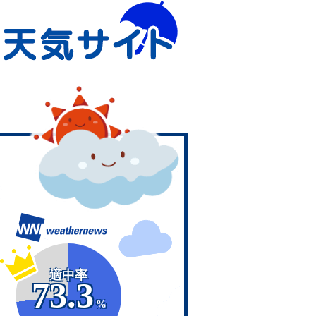
適中率
73.3
%