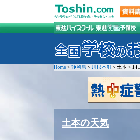
大学受験(大学入試)対策の塾・予備校なら東進
Home
>
静岡県
>
川根本町
>
土本
>
1
土本の天気