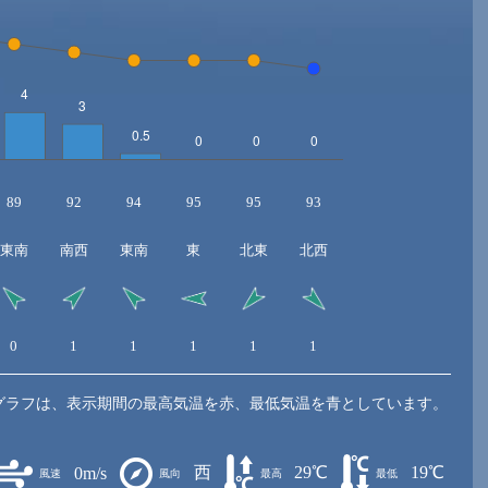
89
92
94
95
95
93
東南
南西
東南
東
北東
北西
0
1
1
1
1
1
グラフは、表示期間の最高気温を赤、最低気温を青としています。
西
29℃
19℃
0m/s
風速
風向
最高
最低