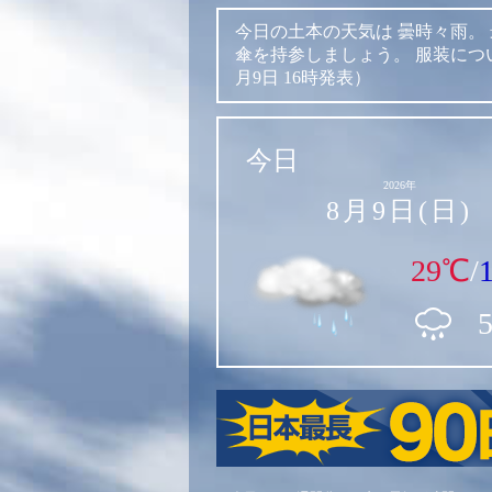
今日の土本の天気は
曇時々雨。
傘を持参しましょう。
服装につ
月9日 16時発表）
今日
2026年
8月9日(日)
29℃
/