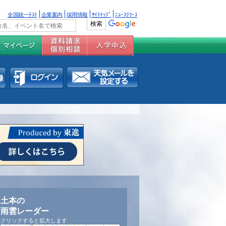
全国統一ﾃｽﾄ
企業案内
採用情報
ｻｲﾄﾏｯﾌﾟ
ﾆｭｰｽﾘﾘｰｽ
土本の
雨雲レーダー
クリックすると拡大します