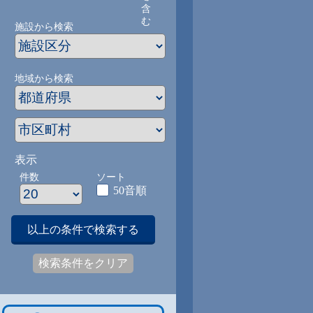
含
む
施設から検索
地域から検索
表示
件数
ソート
50音順
以上の条件で検索する
検索条件をクリア