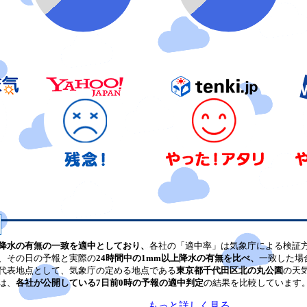
降水の有無の一致を適中としており、
各社の「適中率」は気象庁による検証
、その日の予報と実際の
24時間中の1mm以上降水の有無を比べ、
一致した場
代表地点として、気象庁の定める地点である
東京都千代田区北の丸公園
の天
は、
各社が公開している7日前0時の予報の適中判定
の結果を比較しています
もっと詳しく見る