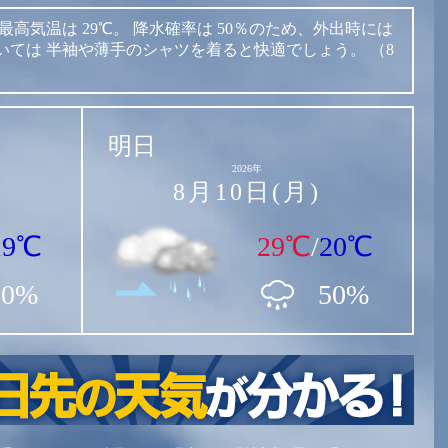
最高気温は
29℃。
降水確率は
50％のため、外出時には
いては
半袖や薄手のシャツを着ると快適でしょう。
（8
明日
2026年
8月10日(月)
19℃
29℃
/
20℃
50%
50%