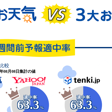
比較
26年08月08日集計の値
適中率
適中率
63.3
63.3
%
%