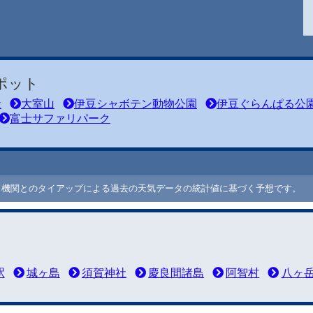
ポット
社
大室山
伊豆シャボテン動物公園
伊豆ぐらんぱる公
富士サファリパーク
ート機関とのタイアップによる過去の天気データの統計値に基づく予想です。
駅
城ヶ島
須賀神社
慶良間諸島
阿智村
八ヶ