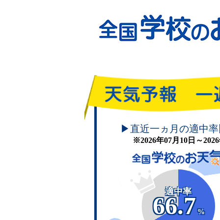
頑張れ！学校のお天気
▶直近一ヵ月の適中率
※2026年07月10日～20
適中率
66.7
%