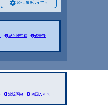
My天気を設定する
園
城ケ崎海岸
修善寺
岳
波照間島
四国カルスト