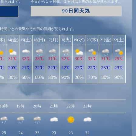
に見られます。
今日から１ヶ月先、１ヶ月以上先の天気が見られます。
90日間天気
1時間ごとの天気やその日の詳細が見られます。
(木)
(金)
(土)
(日)
(月)
(火)
(水)
(木)
(金)
(土)
14
15
16
17
18
19
20
21
22
9℃
31℃
32℃
28℃
31℃
32℃
30℃
32℃
31℃
29℃
0℃
20℃
21℃
22℃
22℃
22℃
22℃
22℃
23℃
23℃
0%
30%
60%
60%
80%
90%
20%
70%
80%
90%
18時
19時
20時
21時
22時
23時
25
24
23
23
23
22