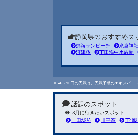
静岡県のおすすめス
熱海サンビーチ
來宮神
河津桜
下田海中水族館
※ 46～90日の天気は、天気予報のエキスパ
話題のスポット
8月に行きたいスポット
上田城跡
川平湾
下灘