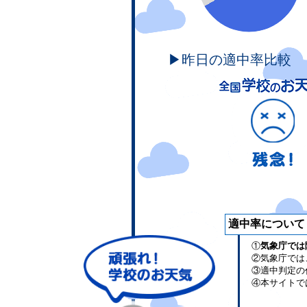
▶昨日の適中率比較
適中率について
①
気象庁では
②気象庁では
③適中判定の
④本サイトで