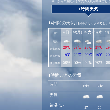
今日から２週間分まで先の天気が時間ごと
1時間天気
14日間の天気
日付をクリックすると、
(日)
(月)
(火)
(水)
9
10
11
12
13
日付
天気
29℃
29℃
28℃
27℃
2
最高気温
19℃
20℃
20℃
19℃
2
最低気温
50%
50%
50%
70%
8
降水確率
1時間ごとの天気
時間
16時
17時
天気
気温(℃)
27
26