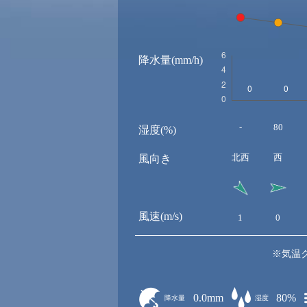
降水量(mm/h)
-
80
湿度(%)
北西
西
風向き
風速(m/s)
1
0
※気温
0.0mm
80%
降水量
湿度