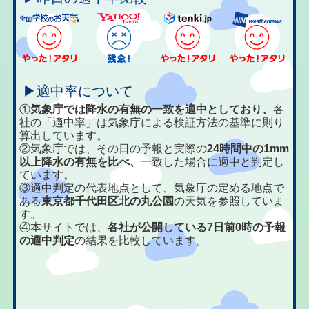
▶適中率について
①
気象庁では降水の有無の一致を適中としており、
各
社の「適中率」は気象庁による検証方法の基準に則り
算出しています。
②気象庁では、その日の予報と実際の
24時間中の1mm
以上降水の有無を比べ、
一致した場合に適中と判定し
ています。
③適中判定の代表地点として、気象庁の定める地点で
ある
東京都千代田区北の丸公園
の天気を参照していま
す。
④本サイトでは、
各社が公開している7日前0時の予報
の適中判定
の結果を比較しています。