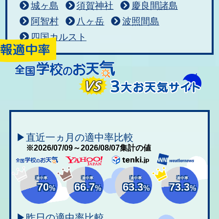
城ヶ島
須賀神社
慶良間諸島
阿智村
八ヶ岳
波照間島
四国カルスト
▶直近一ヵ月の適中率比較
※2026/07/09～2026/08/07集計の値
適中率
適中率
適中率
適中率
70
66.7
63.3
73.3
%
%
%
%
▶昨日の適中率比較