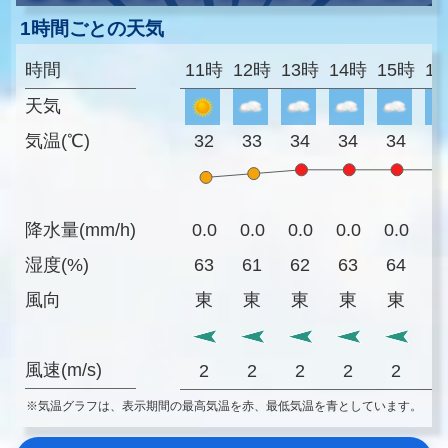
1時間ごとの天気
時間
11時
12時
13時
14時
15時
1
天気
気温(℃)
32
33
34
34
34
3
降水量(mm/h)
0.0
0.0
0.0
0.0
0.0
0
湿度(%)
63
61
62
63
64
6
風向
東
東
東
東
東
風速(m/s)
2
2
2
2
2
※気温グラフは、表示期間の最高気温を赤、最低気温を青としています。