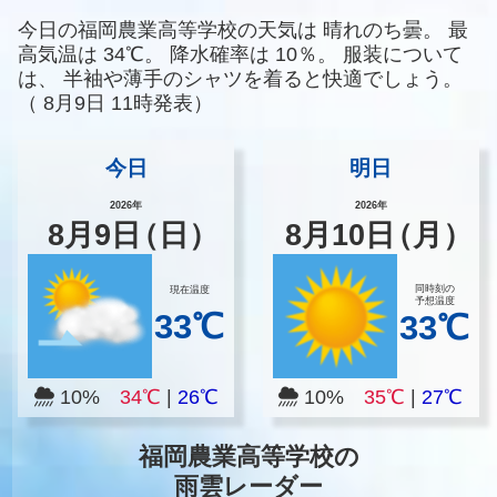
今日の福岡農業高等学校の天気は
晴れのち曇。
最
高気温は
34℃。
降水確率は
10％。
服装について
は、
半袖や薄手のシャツを着ると快適でしょう。
（
8月9日 11時発表）
今日
明日
2026年
2026年
8
月
9
日
（日）
8
月
10
日
（月）
同時刻の
現在温度
予想温度
33℃
33℃
10%
34℃
|
26℃
10%
35℃
|
27℃
福岡農業高等学校の
雨雲レーダー