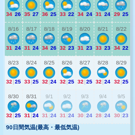
34
|
26
35
|
27
36
|
25
33
|
22
34
|
24
31
|
24
29
|
25
2
8/16
8/17
8/18
8/19
8/20
8/21
8/22
31
|
24
31
|
24
34
|
26
32
|
23
31
|
23
33
|
23
34
|
22
2
8/23
8/24
8/25
8/26
8/27
8/28
8/29
32
|
25
33
|
25
32
|
24
32
|
25
32
|
25
32
|
24
32
|
25
2
8/30
8/31
9/1
9/2
9/3
9/4
9/5
32
|
25
31
|
24
31
|
24
31
|
24
30
|
24
28
|
24
30
|
23
90日間気温(最高・最低気温)