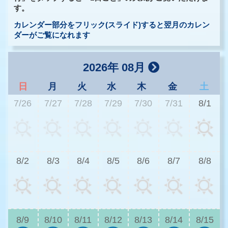
す。
カレンダー部分をフリック(スライド)すると翌月のカレン
ダーがご覧になれます
2026年 08月
日
月
火
水
木
金
土
7/26
7/27
7/28
7/29
7/30
7/31
8/1
3
8/2
8/3
8/4
8/5
8/6
8/7
8/8
3
8/9
8/10
8/11
8/12
8/13
8/14
8/15