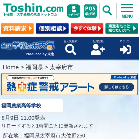
予備校・大学受験の東進ドットコム
MENU
お天気検索
会員登録
ログイン
Produced by 東進
Home
>
福岡県
>
太宰府市
福岡農業高等学校
8月9日 11:00発表
リロードすると1時間ごとに更新されます。
所在地：
福岡県太宰府市大佐野250