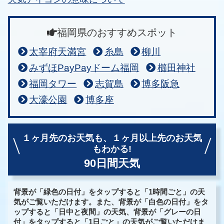
福岡県のおすすめスポット
太宰府天満宮
糸島
柳川
みずほPayPayドーム福岡
櫛田神社
福岡タワー
志賀島
博多阪急
大濠公園
博多座
１ヶ月先のお天気も、
１ヶ月以上先のお天気
もわかる!
90日間天気
背景が「緑色の日付」をタップすると「1時間ごと」の天
気がご覧いただけます。また、背景が「白色の日付」をタ
ップすると「日中と夜間」の天気、背景が「グレーの日
付」をタップすると「1日ごと」の天気がご覧いただけま