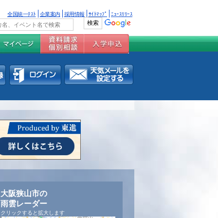
全国統一ﾃｽﾄ
企業案内
採用情報
ｻｲﾄﾏｯﾌﾟ
ﾆｭｰｽﾘﾘｰｽ
大阪狭山市の
雨雲レーダー
クリックすると拡大します