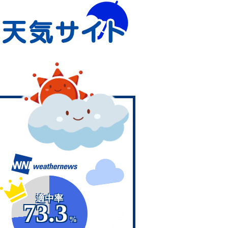
適中率
73.3
%