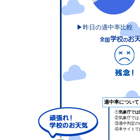
▶昨日の適中率比較
適中率について
①
気象庁では
②気象庁では
③適中判定の
④本サイトで