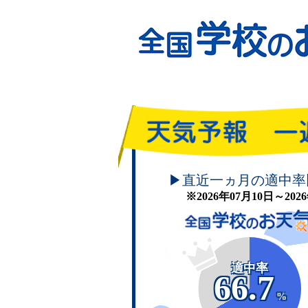
頑張れ！学校のお天気
▶直近一ヵ月の適中率
※2026年07月10日～20
適中率
66.7
%