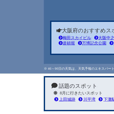
大阪府のおすすめス
梅田スカイビル
大阪中
道頓堀
万博記念公園
※ 46～90日の天気は、天気予報のエキスパ
話題のスポット
8月に行きたいスポット
上田城跡
川平湾
下灘