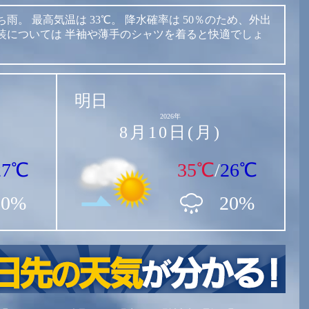
ち雨。
最高気温は
33℃。
降水確率は
50％のため、外出
装については
半袖や薄手のシャツを着ると快適でしょ
明日
2026年
8月10日(月)
27℃
35℃
/
26℃
50%
20%