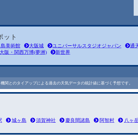
ポット
之島美術館
大阪城
ユニバーサルスタジオジャパン
通
大阪・関西万博(夢洲)
新世界
ート機関とのタイアップによる過去の天気データの統計値に基づく予想です。
駅
城ヶ島
須賀神社
慶良間諸島
阿智村
八ヶ