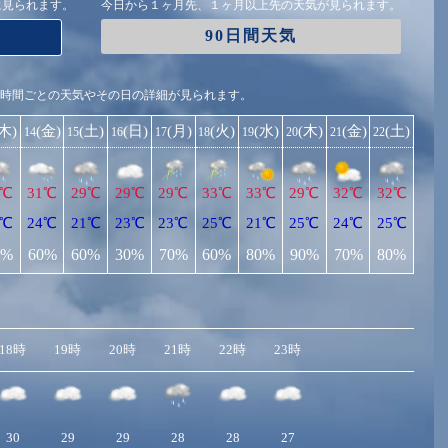
に見られます。
今日から１ヶ月先、１ヶ月以上先の天気が見られます。
90日間天気
1時間ごとの天気やその日の詳細が見られます。
(木)
(金)
(土)
(日)
(月)
(火)
(水)
(木)
(金)
(土)
14
15
16
17
18
19
20
21
22
1℃
31℃
29℃
29℃
29℃
33℃
33℃
29℃
32℃
32℃
2℃
24℃
21℃
23℃
23℃
25℃
21℃
25℃
24℃
25℃
0%
60%
60%
30%
70%
60%
80%
90%
70%
80%
18時
19時
20時
21時
22時
23時
30
29
29
28
28
27