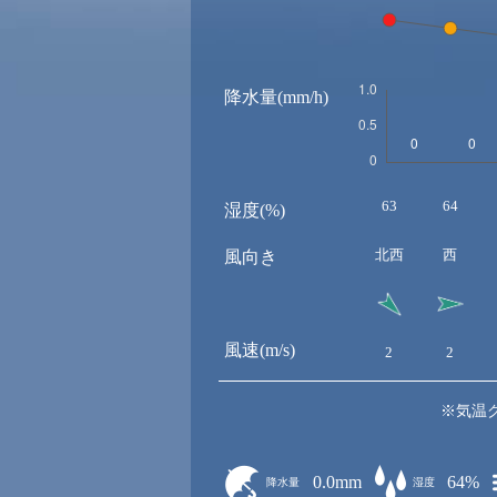
降水量(mm/h)
63
64
湿度(%)
北西
西
風向き
風速(m/s)
2
2
※気温
0.0mm
64%
降水量
湿度