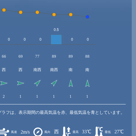
66
69
77
89
89
88
西
西
南西
南西
南
南
2
1
1
1
1
1
グラフは、表示期間の最高気温を赤、最低気温を青としています。
西
33℃
27℃
2m/s
風速
風向
最高
最低