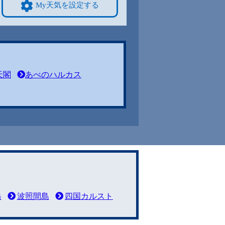
My天気を設定する
天閣
あべのハルカス
岳
波照間島
四国カルスト