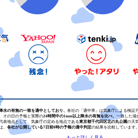
降水の有無の一致を適中としており、
各社の「適中率」は気象庁による検証
、その日の予報と実際の
24時間中の1mm以上降水の有無を比べ、
一致した場
代表地点として、気象庁の定める地点である
東京都千代田区北の丸公園
の天
は、
各社が公開している7日前0時の予報の適中判定
の結果を比較しています
もっと詳しく見る