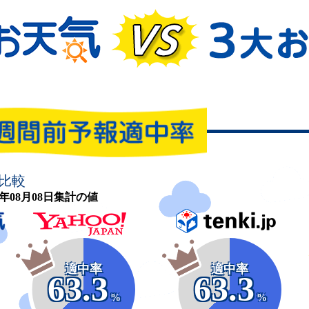
比較
26年08月08日集計の値
適中率
適中率
63.3
63.3
%
%