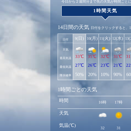
今日から２週間分まで先の天気が時間ごと
1時間天気
14日間の天気
日付をクリックすると、
(日)
(月)
(火)
(水)
9
10
11
12
13
日付
天気
33℃
35℃
32℃
31℃
3
最高気温
27℃
26℃
23℃
21℃
2
最低気温
50%
20%
10%
90%
6
降水確率
1時間ごとの天気
時間
16時
17時
天気
気温(℃)
32
31