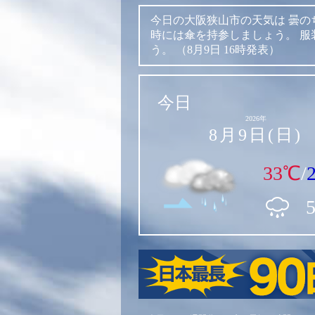
今日の大阪狭山市の天気は
曇の
時には傘を持参しましょう。
服
う。
（8月9日 16時発表）
今日
2026年
8月9日(日)
33℃
/