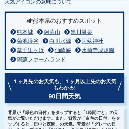
天気アイコンの意味について
熊本県のおすすめスポット
熊本城
阿蘇山
黒川温泉
菊池渓谷
白川水源
阿蘇神社
草千里ヶ浜
仙酔峡
水前寺成趣園
阿蘇ファームランド
１ヶ月先のお天気も、
１ヶ月以上先のお天気
もわかる!
90日間天気
背景が「緑色の日付」をタップすると「1時間ごと」の天
気がご覧いただけます。また、背景が「白色の日付」をタ
ップすると「日中と夜間」の天気、背景が「グレーの日