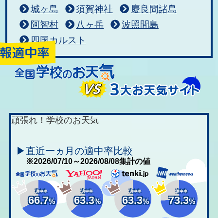
城ヶ島
須賀神社
慶良間諸島
阿智村
八ヶ岳
波照間島
四国カルスト
頑張れ！学校のお天気
▶直近一ヵ月の適中率比較
※2026/07/10～2026/08/08集計の値
適中率
適中率
適中率
適中率
66.7
63.3
63.3
73.3
%
%
%
%