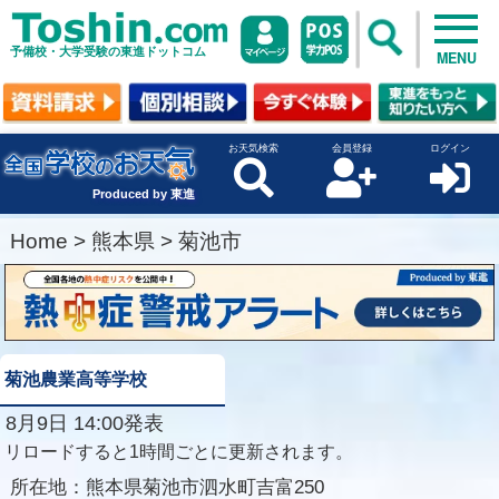
予備校・大学受験の東進ドットコム
MENU
お天気検索
会員登録
ログイン
Produced by 東進
Home
>
熊本県
>
菊池市
菊池農業高等学校
8月9日 14:00発表
リロードすると1時間ごとに更新されます。
所在地：
熊本県菊池市泗水町吉富250