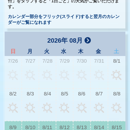
付」をタップすると「1日ごと」の天気がご覧いただけま
す。
カレンダー部分をフリック(スライド)すると翌月のカレン
ダーがご覧になれます
2026年 08月
日
月
火
水
木
金
土
7/26
7/27
7/28
7/29
7/30
7/31
8/1
3
8/2
8/3
8/4
8/5
8/6
8/7
8/8
3
8/9
8/10
8/11
8/12
8/13
8/14
8/15