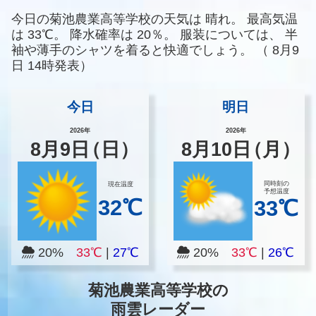
今日の菊池農業高等学校の天気は
晴れ。
最高気温
は
33℃。
降水確率は
20％。
服装については、
半
袖や薄手のシャツを着ると快適でしょう。
（
8月9
日 14時発表）
今日
明日
2026年
2026年
8
月
9
日
（日）
8
月
10
日
（月）
同時刻の
現在温度
予想温度
32℃
33℃
20%
33℃
|
27℃
20%
33℃
|
26℃
菊池農業高等学校の
雨雲レーダー