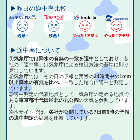
▶昨日の適中率比較
▶適中率について
①
気象庁では降水の有無の一致を適中としており、
各
社の「適中率」は気象庁による検証方法の基準に則り
算出しています。
②気象庁では、その日の予報と実際の
24時間中の1mm
以上降水の有無を比べ、
一致した場合に適中と判定し
ています。
③適中判定の代表地点として、気象庁の定める地点で
ある
東京都千代田区北の丸公園
の天気を参照していま
す。
④本サイトでは、
各社が公開している7日前0時の予報
の適中判定
の結果を比較しています。