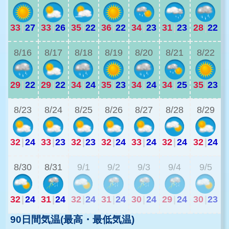
33
|
27
33
|
26
35
|
22
36
|
22
34
|
23
31
|
23
28
|
22
3
8/16
8/17
8/18
8/19
8/20
8/21
8/22
29
|
22
29
|
22
34
|
24
35
|
23
34
|
24
34
|
25
35
|
23
2
8/23
8/24
8/25
8/26
8/27
8/28
8/29
32
|
24
33
|
23
32
|
23
32
|
24
33
|
24
32
|
24
32
|
24
2
8/30
8/31
9/1
9/2
9/3
9/4
9/5
32
|
24
31
|
24
32
|
24
31
|
24
30
|
24
29
|
24
30
|
23
90日間気温(最高・最低気温)