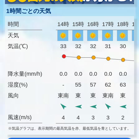
1時間ごとの天気
時間
14時
15時
16時
17時
18時
1
天気
気温(℃)
33
32
32
31
30
2
降水量(mm/h)
0.0
0.0
0.0
0.0
0.0
0
湿度(%)
-
55
57
62
63
6
風向
東南
東
東
東南
東
風速(m/s)
4
4
3
3
2
※気温グラフは、表示期間の最高気温を赤、最低気温を青としています。