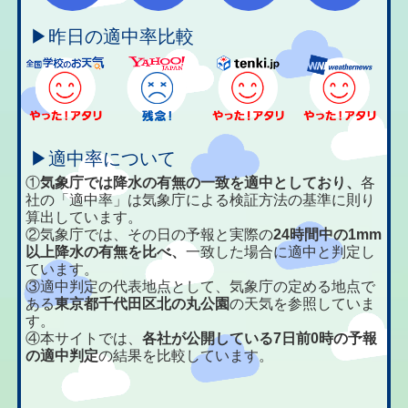
▶昨日の適中率比較
▶適中率について
①
気象庁では降水の有無の一致を適中としており、
各
社の「適中率」は気象庁による検証方法の基準に則り
算出しています。
②気象庁では、その日の予報と実際の
24時間中の1mm
以上降水の有無を比べ、
一致した場合に適中と判定し
ています。
③適中判定の代表地点として、気象庁の定める地点で
ある
東京都千代田区北の丸公園
の天気を参照していま
す。
④本サイトでは、
各社が公開している7日前0時の予報
の適中判定
の結果を比較しています。