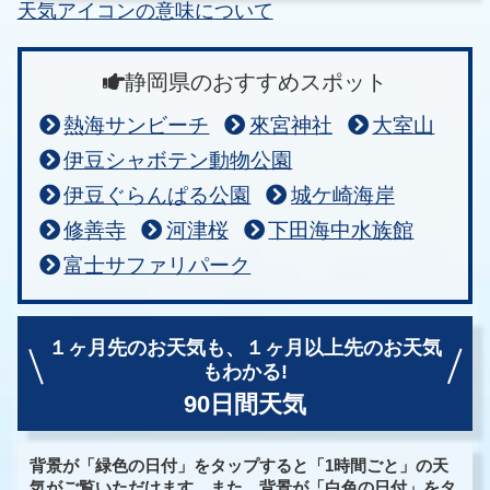
天気アイコンの意味について
静岡県のおすすめスポット
熱海サンビーチ
來宮神社
大室山
伊豆シャボテン動物公園
伊豆ぐらんぱる公園
城ケ崎海岸
修善寺
河津桜
下田海中水族館
富士サファリパーク
１ヶ月先のお天気も、
１ヶ月以上先のお天気
もわかる!
90日間天気
背景が「緑色の日付」をタップすると「1時間ごと」の天
気がご覧いただけます。また、背景が「白色の日付」をタ