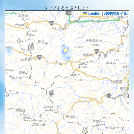
タップすると拡大します
Leaflet
|
地理院タイル