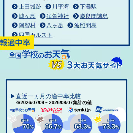
上田城跡
川平湾
下灘駅
城ヶ島
須賀神社
慶良間諸島
阿智村
八ヶ岳
波照間島
四国カルスト
▶直近一ヵ月の適中率比較
※2026/07/09～2026/08/07集計の値
適中率
適中率
適中率
適中率
70
66.7
63.3
73.3
%
%
%
%