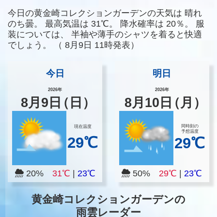
今日の黄金崎コレクションガーデンの天気は
晴れ
のち曇。
最高気温は
31℃。
降水確率は
20％。
服
装については、
半袖や薄手のシャツを着ると快適
でしょう。
（
8月9日 11時発表）
今日
明日
2026年
2026年
8
月
9
日
（日）
8
月
10
日
（月）
同時刻の
現在温度
予想温度
29℃
29℃
20%
31℃
|
23℃
50%
29℃
|
23℃
黄金崎コレクションガーデンの
雨雲レーダー