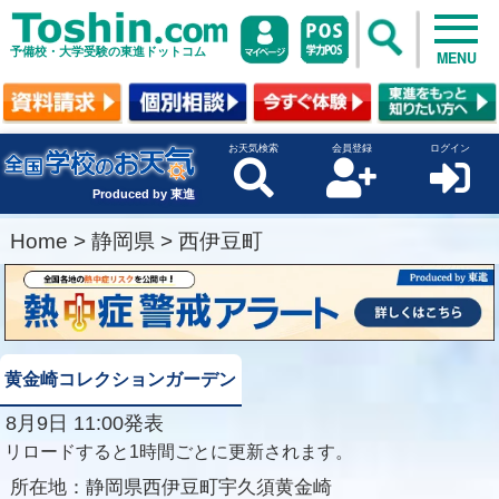
予備校・大学受験の東進ドットコム
MENU
お天気検索
会員登録
ログイン
Produced by 東進
Home
>
静岡県
>
西伊豆町
黄金崎コレクションガーデン
8月9日 11:00発表
リロードすると1時間ごとに更新されます。
所在地：
静岡県西伊豆町宇久須黄金崎