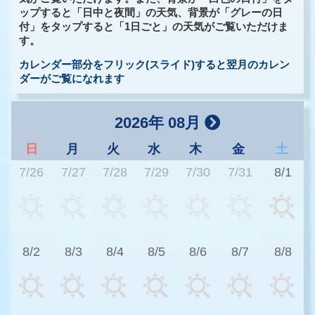
ップすると「日中と夜間」の天気、背景が「グレーの日
付」をタップすると「1日ごと」の天気がご覧いただけま
す。
カレンダー部分をフリック(スライド)すると翌月のカレン
ダーがご覧になれます
2026年 08月
日
月
火
水
木
金
土
7/26
7/27
7/28
7/29
7/30
7/31
8/1
2
8/2
8/3
8/4
8/5
8/6
8/7
8/8
2