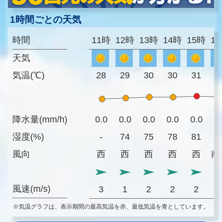
1時間ごとの天気
時間
11時
12時
13時
14時
15時
1
天気
気温(℃)
28
29
30
30
31
3
降水量(mm/h)
0.0
0.0
0.0
0.0
0.0
0
湿度(%)
-
74
75
78
81
8
風向
西
西
西
西
西
南
風速(m/s)
3
1
2
2
2
※気温グラフは、表示期間の最高気温を赤、最低気温を青としています。