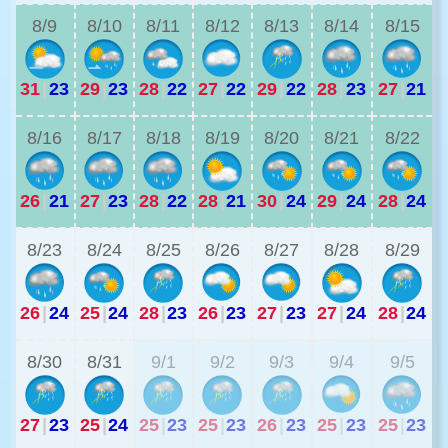
8/9
8/10
8/11
8/12
8/13
8/14
8/15
31
|
23
29
|
23
28
|
22
27
|
22
29
|
22
28
|
23
27
|
21
2
8/16
8/17
8/18
8/19
8/20
8/21
8/22
26
|
21
27
|
23
28
|
22
28
|
21
30
|
24
29
|
24
28
|
24
2
8/23
8/24
8/25
8/26
8/27
8/28
8/29
26
|
24
25
|
24
28
|
23
26
|
23
27
|
23
27
|
24
28
|
24
2
8/30
8/31
9/1
9/2
9/3
9/4
9/5
27
|
23
25
|
24
25
|
23
25
|
23
26
|
23
25
|
23
25
|
23