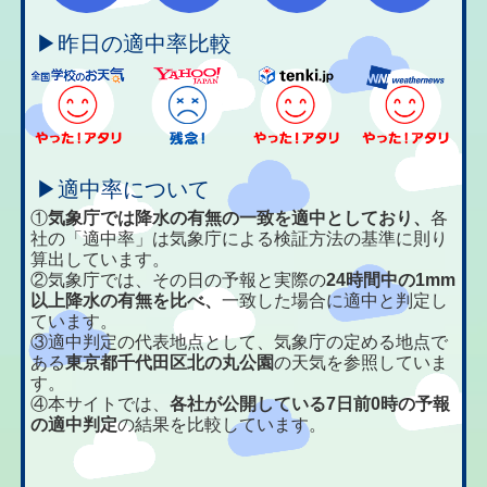
▶昨日の適中率比較
▶適中率について
①
気象庁では降水の有無の一致を適中としており、
各
社の「適中率」は気象庁による検証方法の基準に則り
算出しています。
②気象庁では、その日の予報と実際の
24時間中の1mm
以上降水の有無を比べ、
一致した場合に適中と判定し
ています。
③適中判定の代表地点として、気象庁の定める地点で
ある
東京都千代田区北の丸公園
の天気を参照していま
す。
④本サイトでは、
各社が公開している7日前0時の予報
の適中判定
の結果を比較しています。