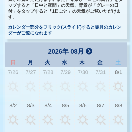
ップすると「日中と夜間」の天気、背景が「グレーの日
付」をタップすると「1日ごと」の天気がご覧いただけま
す。
カレンダー部分をフリック(スライド)すると翌月のカレン
ダーがご覧になれます
2026年 08月
日
月
火
水
木
金
土
7/26
7/27
7/28
7/29
7/30
7/31
8/1
2
8/2
8/3
8/4
8/5
8/6
8/7
8/8
2