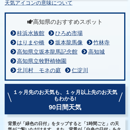
天気アイコンの意味について
高知県のおすすめスポット
桂浜水族館
ひろめ市場
はりまや橋
坂本龍馬像
竹林寺
高知県立坂本龍馬記念館
高知城
高知県立牧野植物園
北川村 モネの庭
仁淀川
１ヶ月先のお天気も、
１ヶ月以上先のお天気
もわかる!
90日間天気
背景が「緑色の日付」をタップすると「1時間ごと」の天
気がご覧いただけます。また、背景が「白色の日付」をタ