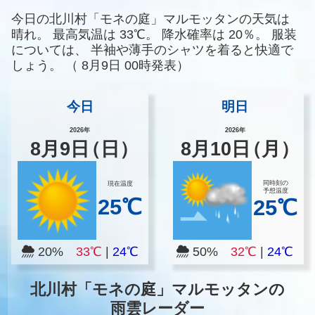
今日の北川村「モネの庭」マルモッタンの天気は
晴れ。
最高気温は
33℃。
降水確率は
20％。
服装
については、
半袖や薄手のシャツを着ると快適で
しょう。
（
8月9日 00時発表）
今日
明日
2026年
2026年
8
月
9
日
（日）
8
月
10
日
（月）
同時刻の
現在温度
予想温度
25℃
25℃
20%
33℃
|
24℃
50%
32℃
|
24℃
北川村「モネの庭」マルモッタンの
雨雲レーダー