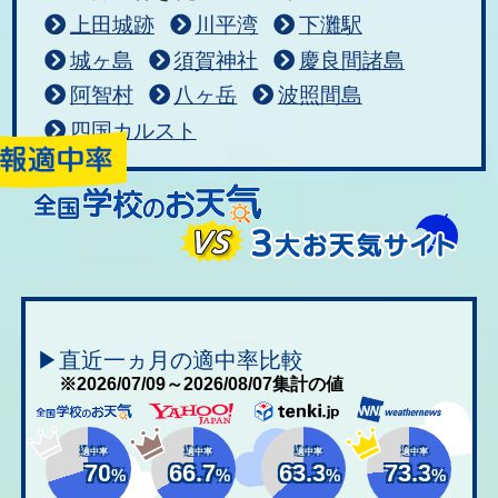
上田城跡
川平湾
下灘駅
城ヶ島
須賀神社
慶良間諸島
阿智村
八ヶ岳
波照間島
四国カルスト
▶直近一ヵ月の適中率比較
※2026/07/09～2026/08/07集計の値
適中率
適中率
適中率
適中率
70
66.7
63.3
73.3
%
%
%
%