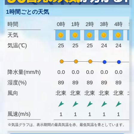
1時間ごとの天気
時間
0時
1時
2時
3時
4時
5
天気
気温(℃)
25
25
25
24
24
2
降水量(mm/h)
0.0
0.0
0.0
0.0
0.0
0
湿度(%)
89
89
89
89
89
8
風向
北東
北東
北東
北東
北東
北
風速(m/s)
1
1
1
1
1
※気温グラフは、表示期間の最高気温を赤、最低気温を青としています。