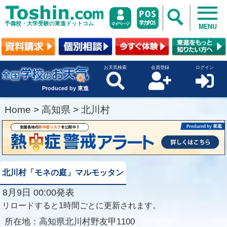
予備校・大学受験の東進ドットコム
MENU
お天気検索
会員登録
ログイン
Produced by 東進
Home
>
高知県
>
北川村
北川村「モネの庭」マルモッタン
8月9日 00:00発表
リロードすると1時間ごとに更新されます。
所在地：
高知県北川村野友甲1100