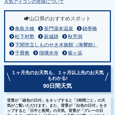
天気アイコンの意味について
山口県のおすすめスポット
角島大橋
長門湯本温泉
錦帯橋
松下村塾
萩城跡
秋芳洞
下関市立しものせき水族館（海響館）
千畳敷
瑠璃光寺
菊ヶ浜
１ヶ月先のお天気も、
１ヶ月以上先のお天気
もわかる!
90日間天気
背景が「緑色の日付」をタップすると「1時間ごと」の天
気がご覧いただけます。また、背景が「白色の日付」をタ
ップすると「日中と夜間」の天気、背景が「グレーの日