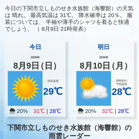
今日の下関市立しものせき水族館（海響館）の天気
は
晴れ。
最高気温は
31℃。
降水確率は
20％。
服
装については、
半袖や薄手のシャツを着ると快適
でしょう。
（
8月9日 21時発表）
今日
明日
2026年
2026年
8
月
9
日
（日）
8
月
10
日
（月）
同時刻の
現在温度
予想温度
29℃
28℃
20%
31℃
|
28℃
20%
32℃
|
28℃
下関市立しものせき水族館（海響館）の
雨雲レーダー