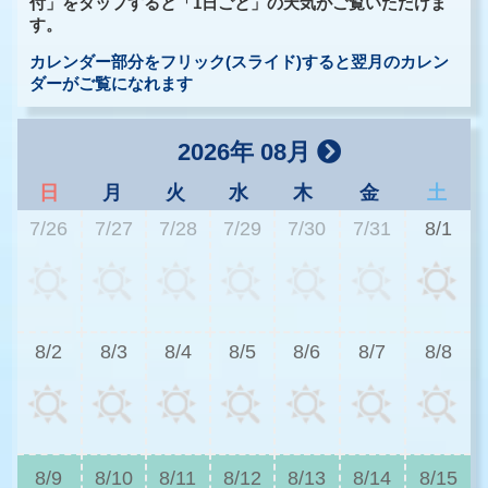
付」をタップすると「1日ごと」の天気がご覧いただけま
す。
カレンダー部分をフリック(スライド)すると翌月のカレン
ダーがご覧になれます
2026年 08月
日
月
火
水
木
金
土
7/26
7/27
7/28
7/29
7/30
7/31
8/1
3
8/2
8/3
8/4
8/5
8/6
8/7
8/8
3
8/9
8/10
8/11
8/12
8/13
8/14
8/15