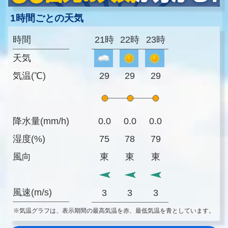
1時間ごとの天気
時間
21時
22時
23時
天気
気温(℃)
29
29
29
降水量(mm/h)
0.0
0.0
0.0
湿度(%)
75
78
79
風向
東
東
東
風速(m/s)
3
3
3
※気温グラフは、表示期間の最高気温を赤、最低気温を青としています。