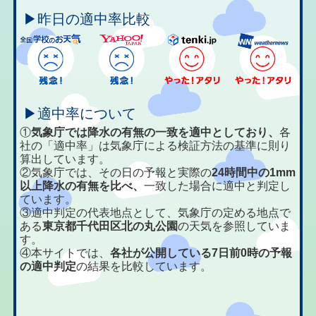
▶昨日の適中率比較
▶適中率について
①
気象庁では降水の有無の一致を適中としており、
各
社の「適中率」は気象庁による検証方法の基準に則り
算出しています。
②気象庁では、その日の予報と実際の
24時間中の1mm
以上降水の有無を比べ、
一致した場合に適中と判定し
ています。
③適中判定の代表地点として、気象庁の定める地点で
ある
東京都千代田区北の丸公園
の天気を参照していま
す。
④本サイトでは、
各社が公開している7日前0時の予報
の適中判定
の結果を比較しています。