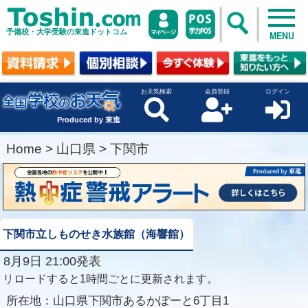
予備校・大学受験の東進ドットコム
MENU
お天気検索
会員登録
ログイン
Produced by 東進
Home
>
山口県
>
下関市
下関市立しものせき水族館（海響館）
8月9日 21:00発表
リロードすると1時間ごとに更新されます。
所在地：
山口県下関市あるかぽーと6丁目1