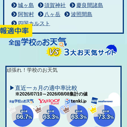
城ヶ島
須賀神社
慶良間諸島
阿智村
八ヶ岳
波照間島
四国カルスト
頑張れ！学校のお天気
▶直近一ヵ月の適中率比較
※2026/07/10～2026/08/08集計の値
適中率
適中率
適中率
適中率
66.7
63.3
63.3
73.3
%
%
%
%