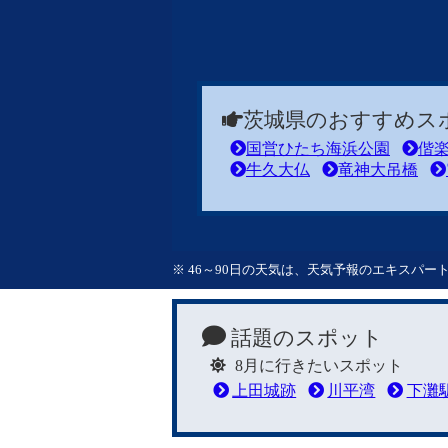
茨城県のおすすめス
国営ひたち海浜公園
偕
牛久大仏
竜神大吊橋
※ 46～90日の天気は、天気予報のエキスパ
話題のスポット
8月に行きたいスポット
上田城跡
川平湾
下灘