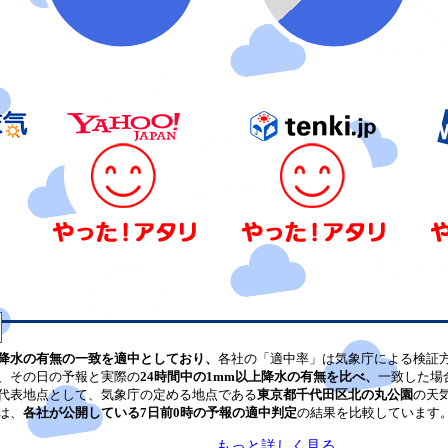
降水の有無の一致を適中としており、
各社の「適中率」は気象庁による検証
、その日の予報と実際の
24時間中の1mm以上降水の有無を比べ、
一致した場
代表地点として、気象庁の定める地点である
東京都千代田区北の丸公園
の天
は、
各社が公開している7日前0時の予報の適中判定
の結果を比較しています
もっと詳しく見る