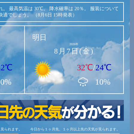
れ。
最高気温は
30℃。
降水確率は
20％。
服装について
快適でしょう。
（8月6日 15時発表）
明日
2026年
8月7日(金)
22℃
32℃
/
24℃
20%
10%
に見られます。
今日から１ヶ月先、１ヶ月以上先の天気が見られます。