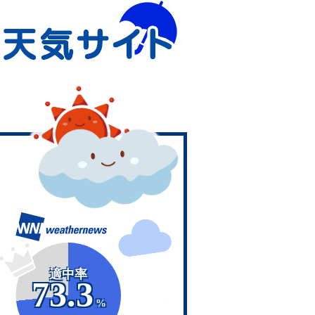
適中率
73.3
%