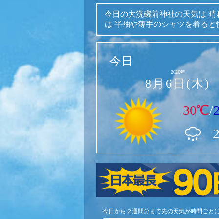
今日の大洗磯前神社の天気は
晴
は
半袖や薄手のシャツを着ると
今日
2026年
8月6日(木)
30℃
/
今日から２週間分まで先の天気が時間ごと