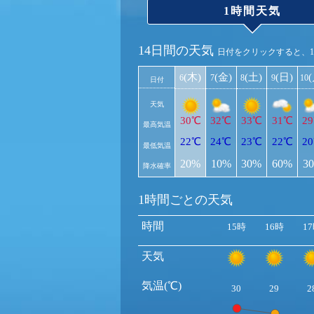
1時間天気
14日間の天気
日付をクリックすると、
(木)
(金)
(土)
(日)
6
7
8
9
10
日付
天気
30℃
32℃
33℃
31℃
2
最高気温
22℃
24℃
23℃
22℃
2
最低気温
20%
10%
30%
60%
3
降水確率
1時間ごとの天気
時間
15時
16時
1
天気
気温(℃)
30
29
2