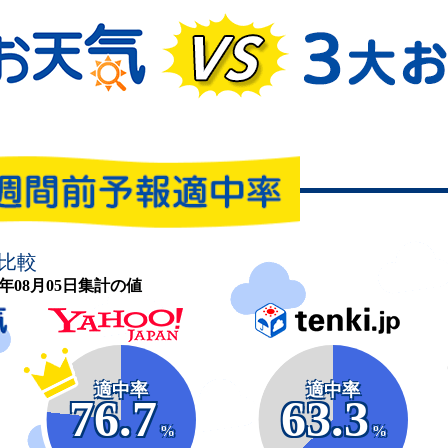
比較
26年08月05日集計の値
適中率
適中率
76.7
63.3
%
%