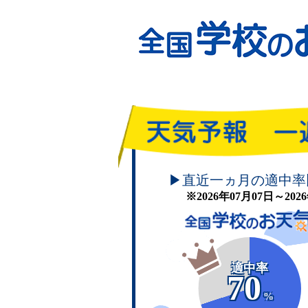
頑張れ！学校のお天気
▶直近一ヵ月の適中率
※2026年07月07日～20
適中率
70
%