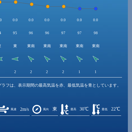
0
0.0
0.0
0.0
0.0
0.0
0.0
4
95
96
96
97
97
98
東
東
東南
東南
東南
東南
東南
2
2
2
2
2
1
1
グラフは、表示期間の最高気温を赤、最低気温を青としています。
東
30℃
22℃
2m/s
風速
風向
最高
最低