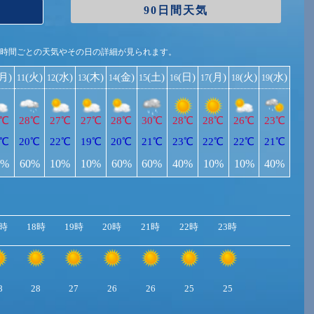
90日間天気
1時間ごとの天気やその日の詳細が見られます。
(月)
(火)
(水)
(木)
(金)
(土)
(日)
(月)
(火)
(水)
11
12
13
14
15
16
17
18
19
9℃
28℃
27℃
27℃
28℃
30℃
28℃
28℃
26℃
23℃
0℃
20℃
22℃
19℃
20℃
21℃
23℃
22℃
22℃
21℃
0%
60%
10%
10%
60%
60%
40%
10%
10%
40%
7時
18時
19時
20時
21時
22時
23時
8
28
27
26
26
25
25