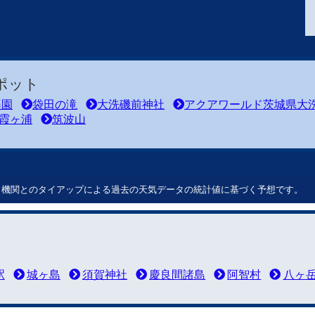
ポット
楽園
袋田の滝
大洗磯前神社
アクアワールド茨城県大
霞ヶ浦
筑波山
ート機関とのタイアップによる過去の天気データの統計値に基づく予想です。
駅
城ヶ島
須賀神社
慶良間諸島
阿智村
八ヶ