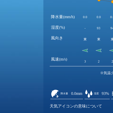
降水量(mm/h)
0.0
0.0
0.
湿度(%)
-
93
9
風向き
東
東
風速(m/s)
3
2
※気温
0.0mm
93%
降水量
湿度
天気アイコンの意味について