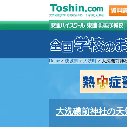
大学受験(大学入試)対策の塾・予備校なら東進
Home
>
茨城県
>
大洗町
>
大洗磯前神
大洗磯前神社の天