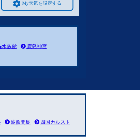
My天気を設定する
洗水族館
鹿島神宮
岳
波照間島
四国カルスト