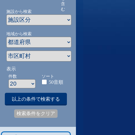
含
む
施設から検索
地域から検索
表示
件数
ソート
50音順
以上の条件で検索する
検索条件をクリア