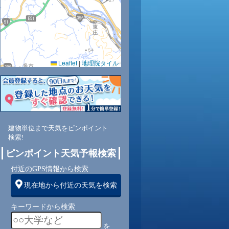
Leaflet
|
地理院タイル
建物単位まで天気をピンポイント
検索!
ピンポイント天気予報検索
付近のGPS情報から検索
現在地から付近の天気を検索
キーワードから検索
を