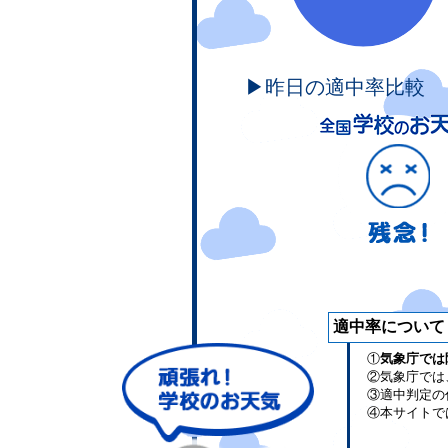
▶昨日の適中率比較
適中率について
①
気象庁では
②気象庁では
③適中判定の
④本サイトで