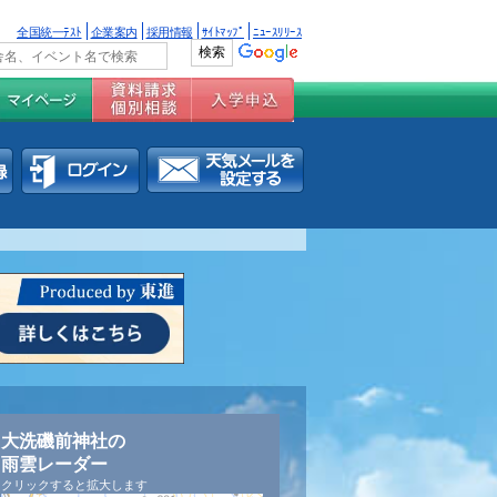
全国統一ﾃｽﾄ
企業案内
採用情報
ｻｲﾄﾏｯﾌﾟ
ﾆｭｰｽﾘﾘｰｽ
大洗磯前神社の
雨雲レーダー
クリックすると拡大します