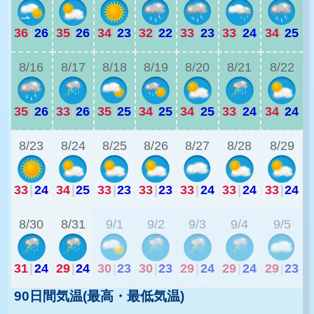
36
|
26
35
|
26
34
|
23
32
|
22
33
|
23
33
|
24
34
|
25
3
8/16
8/17
8/18
8/19
8/20
8/21
8/22
35
|
26
33
|
26
35
|
25
34
|
25
34
|
25
33
|
24
34
|
24
2
8/23
8/24
8/25
8/26
8/27
8/28
8/29
33
|
24
34
|
25
33
|
23
33
|
23
33
|
24
33
|
24
33
|
24
2
8/30
8/31
9/1
9/2
9/3
9/4
9/5
31
|
24
29
|
24
30
|
23
30
|
23
29
|
24
29
|
24
29
|
23
90日間気温(最高・最低気温)