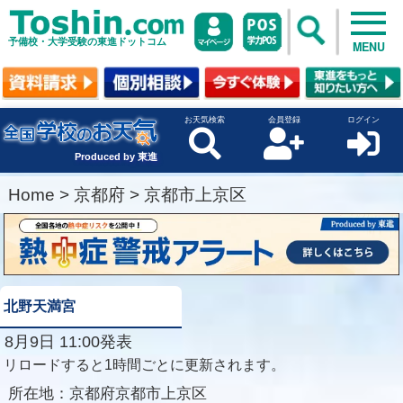
予備校・大学受験の東進ドットコム
MENU
お天気検索
会員登録
ログイン
Produced by 東進
Home
>
京都府
>
京都市上京区
北野天満宮
8月9日 11:00発表
リロードすると1時間ごとに更新されます。
所在地：
京都府京都市上京区