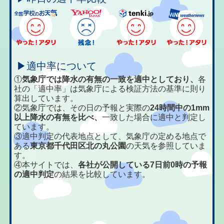
▶適中率について
①
気象庁では降水の有無の一致を適中としており、
各
社の「適中率」は気象庁による検証方法の基準に則り
算出しています。
②気象庁では、その日の予報と実際の
24時間中の1mm
以上降水の有無を比べ、
一致した場合に適中と判定し
ています。
③適中判定の代表地点として、気象庁の定める地点で
ある
東京都千代田区北の丸公園
の天気を参照していま
す。
④本サイトでは、
各社が公開している7日前0時の予報
の適中判定
の結果を比較しています。