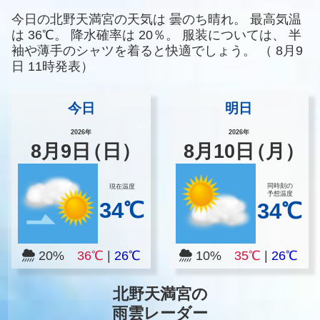
今日の北野天満宮の天気は
曇のち晴れ。
最高気温
は
36℃。
降水確率は
20％。
服装については、
半
袖や薄手のシャツを着ると快適でしょう。
（
8月9
日 11時発表）
今日
明日
2026年
2026年
8
月
9
日
（日）
8
月
10
日
（月）
同時刻の
現在温度
予想温度
34℃
34℃
20%
36℃
|
26℃
10%
35℃
|
26℃
北野天満宮の
雨雲レーダー