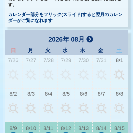
す。
カレンダー部分をフリック(スライド)すると翌月のカレン
ダーがご覧になれます
2026年 08月
日
月
火
水
木
金
土
7/26
7/27
7/28
7/29
7/30
7/31
8/1
3
8/2
8/3
8/4
8/5
8/6
8/7
8/8
3
8/9
8/10
8/11
8/12
8/13
8/14
8/15