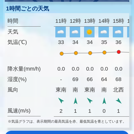
1時間ごとの天気
時間
11時
12時
13時
14時
15時
1
天気
気温(℃)
33
34
34
35
36
3
降水量(mm/h)
0.0
0.0
0.0
0.0
0.0
0
湿度(%)
-
69
66
64
68
8
風向
東南
南
東南
南
北西
風速(m/s)
2
1
1
0
1
※気温グラフは、表示期間の最高気温を赤、最低気温を青としています。