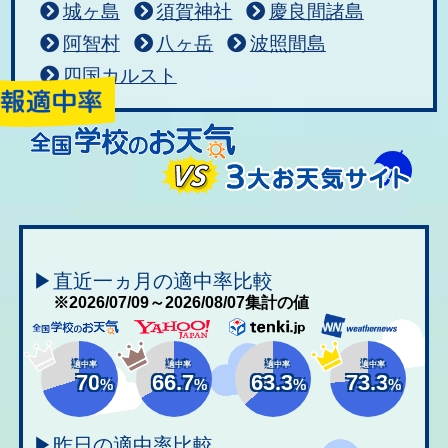
城ヶ島
須賀神社
慶良間諸島
阿智村
八ヶ岳
波照間島
四国カルスト
▶直近一ヵ月の適中率比較
※2026/07/09～2026/08/07集計の値
適中率
適中率
適中率
適中率
70
66.7
63.3
73.3
%
%
%
%
▶昨日の適中率比較