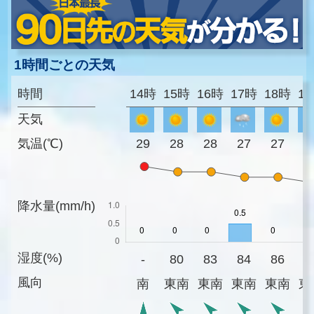
1時間ごとの天気
時間
14時
15時
16時
17時
18時
1
天気
気温(℃)
29
28
28
27
27
2
降水量(mm/h)
湿度(%)
-
80
83
84
86
8
風向
南
東南
東南
東南
東南
東