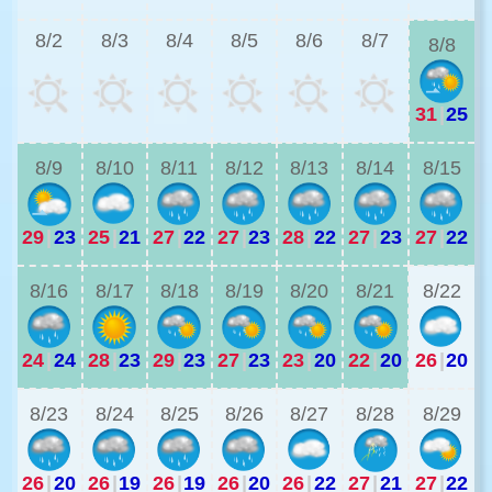
8/2
8/3
8/4
8/5
8/6
8/7
8/8
31
|
25
2
8/9
8/10
8/11
8/12
8/13
8/14
8/15
29
|
23
25
|
21
27
|
22
27
|
23
28
|
22
27
|
23
27
|
22
2
8/16
8/17
8/18
8/19
8/20
8/21
8/22
24
|
24
28
|
23
29
|
23
27
|
23
23
|
20
22
|
20
26
|
20
2
8/23
8/24
8/25
8/26
8/27
8/28
8/29
26
|
20
26
|
19
26
|
19
26
|
20
26
|
22
27
|
21
27
|
22
2