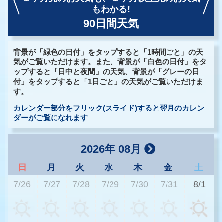
もわかる!
90日間天気
背景が「緑色の日付」をタップすると「1時間ごと」の天
気がご覧いただけます。また、背景が「白色の日付」をタ
ップすると「日中と夜間」の天気、背景が「グレーの日
付」をタップすると「1日ごと」の天気がご覧いただけま
す。
カレンダー部分をフリック(スライド)すると翌月のカレン
ダーがご覧になれます
2026年 08月
日
月
火
水
木
金
土
7/26
7/27
7/28
7/29
7/30
7/31
8/1
2