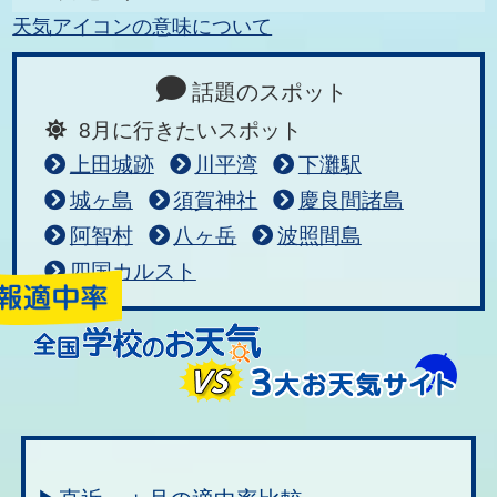
天気アイコンの意味について
話題のスポット
8月に行きたいスポット
上田城跡
川平湾
下灘駅
城ヶ島
須賀神社
慶良間諸島
阿智村
八ヶ岳
波照間島
四国カルスト