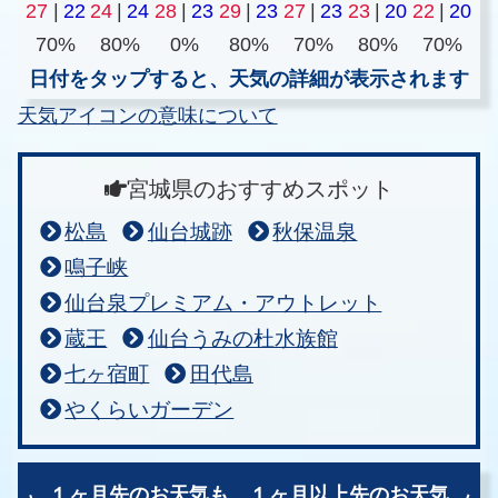
27
|
22
24
|
24
28
|
23
29
|
23
27
|
23
23
|
20
22
|
20
70%
80%
0%
80%
70%
80%
70%
日付をタップすると、天気の詳細が表示されます
天気アイコンの意味について
宮城県のおすすめスポット
松島
仙台城跡
秋保温泉
鳴子峡
仙台泉プレミアム・アウトレット
蔵王
仙台うみの杜水族館
七ヶ宿町
田代島
やくらいガーデン
１ヶ月先のお天気も、
１ヶ月以上先のお天気