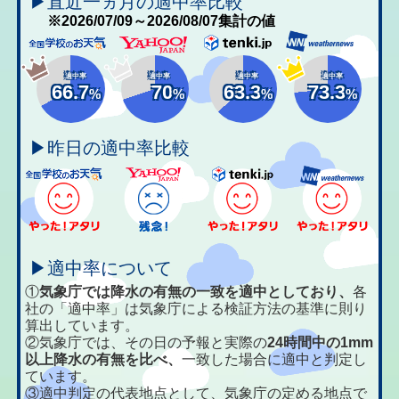
▶直近一ヵ月の適中率比較
※2026/07/09～2026/08/07集計の値
適中率
適中率
適中率
適中率
66.7
70
63.3
73.3
%
%
%
%
▶昨日の適中率比較
▶適中率について
①
気象庁では降水の有無の一致を適中としており、
各
社の「適中率」は気象庁による検証方法の基準に則り
算出しています。
②気象庁では、その日の予報と実際の
24時間中の1mm
以上降水の有無を比べ、
一致した場合に適中と判定し
ています。
③適中判定の代表地点として、気象庁の定める地点で