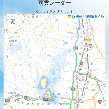
雨雲レーダー
タップすると拡大します
Leaflet
|
地理院タイル