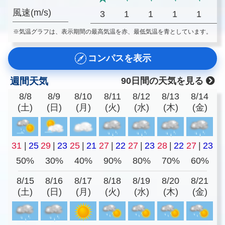
風速(m/s)
3
1
1
1
1
※気温グラフは、表示期間の最高気温を赤、最低気温を青としています。
コンパスを表示
週間天気
90日間の天気を見る
8/8
8/9
8/10
8/11
8/12
8/13
8/14
(土)
(日)
(月)
(火)
(水)
(木)
(金)
31
|
25
29
|
23
25
|
21
27
|
22
27
|
23
28
|
22
27
|
23
50%
30%
40%
90%
80%
70%
60%
8/15
8/16
8/17
8/18
8/19
8/20
8/21
(土)
(日)
(月)
(火)
(水)
(木)
(金)