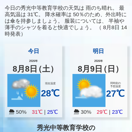
今日の秀光中等教育学校の天気は
雨のち晴れ。
最
高気温は
31℃。
降水確率は
50％のため、外出時に
は傘を持参しましょう。
服装については、
半袖や
薄手のシャツを着ると快適でしょう。
（
8月8日 14
時発表）
今日
明日
2026年
2026年
8
月
8
日
（土）
8
月
9
日
（日）
同時刻の
現在温度
予想温度
28℃
27℃
50%
31℃
|
25℃
30%
29℃
|
23℃
秀光中等教育学校の