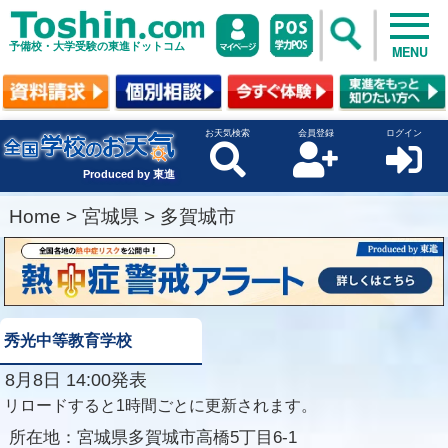
予備校・大学受験の東進ドットコム
MENU
お天気検索
会員登録
ログイン
Produced by 東進
Home
>
宮城県
>
多賀城市
秀光中等教育学校
8月8日 14:00発表
リロードすると1時間ごとに更新されます。
所在地：
宮城県多賀城市高橋5丁目6-1