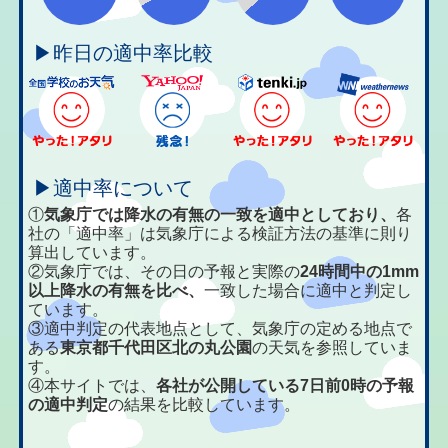
▶昨日の適中率比較
▶適中率について
①
気象庁では降水の有無の一致を適中としており、
各
社の「適中率」は気象庁による検証方法の基準に則り
算出しています。
②気象庁では、その日の予報と実際の
24時間中の1mm
以上降水の有無を比べ、
一致した場合に適中と判定し
ています。
③適中判定の代表地点として、気象庁の定める地点で
ある
東京都千代田区北の丸公園
の天気を参照していま
す。
④本サイトでは、
各社が公開している7日前0時の予報
の適中判定
の結果を比較しています。