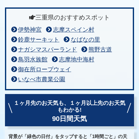
三重県のおすすめスポット
伊勢神宮
志摩スペイン村
鈴鹿サーキット
なばなの里
ナガシマスパーランド
熊野古道
鳥羽水族館
志摩地中海村
御在所ロープウェイ
いなべ市農業公園
１ヶ月先のお天気も、
１ヶ月以上先のお天気
もわかる!
90日間天気
背景が「緑色の日付」をタップすると「1時間ごと」の天