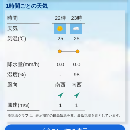
1時間ごとの天気
時間
22時
23時
天気
気温(℃)
25
25
降水量(mm/h)
0.0
0.0
湿度(%)
-
98
風向
南西
南西
風速(m/s)
1
1
※気温グラフは、表示期間の最高気温を赤、最低気温を青としています。