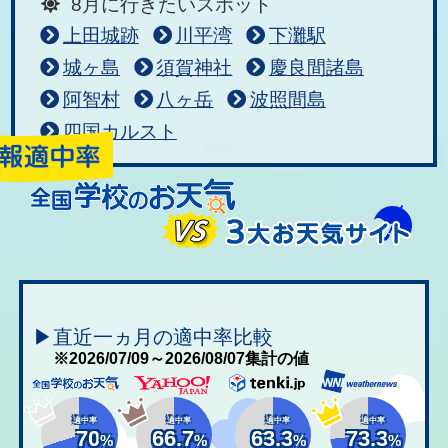
8月に行きたいスポット
上田城跡
川平湾
下灘駅
城ヶ島
須賀神社
慶良間諸島
阿智村
八ヶ岳
波照間島
四国カルスト
▶直近一ヵ月の適中率比較
※2026/07/09～2026/08/07集計の値
適中率
適中率
適中率
適中率
70
66.7
63.3
73.3
%
%
%
%