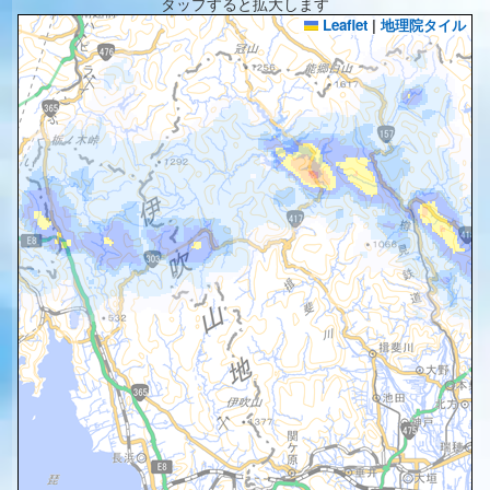
タップすると拡大します
Leaflet
|
地理院タイル