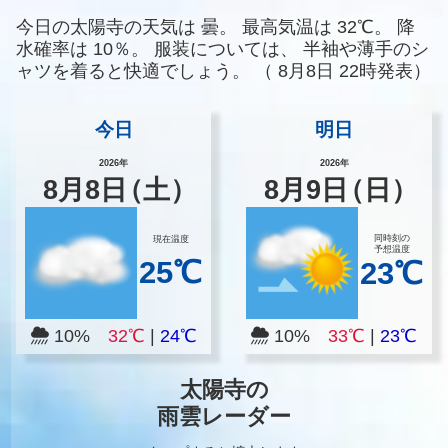
今日の太陽寺の天気は
曇。
最高気温は
32℃。
降
水確率は
10％。
服装については、
半袖や薄手のシ
ャツを着ると快適でしょう。
（
8月8日 22時発表）
今日
明日
2026年
2026年
8
月
8
日
（土）
8
月
9
日
（日）
同時刻の
現在温度
予想温度
25℃
23℃
10%
32℃
|
24℃
10%
33℃
|
23℃
太陽寺の
雨雲レーダー