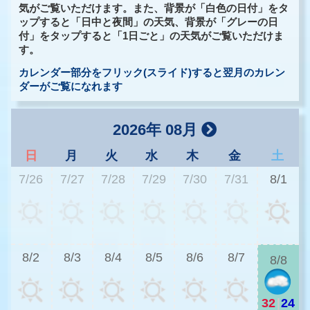
気がご覧いただけます。また、背景が「白色の日付」をタ
ップすると「日中と夜間」の天気、背景が「グレーの日
付」をタップすると「1日ごと」の天気がご覧いただけま
す。
カレンダー部分をフリック(スライド)すると翌月のカレン
ダーがご覧になれます
2026年 08月
日
月
火
水
木
金
土
7/26
7/27
7/28
7/29
7/30
7/31
8/1
2
8/2
8/3
8/4
8/5
8/6
8/7
8/8
32
|
24
2