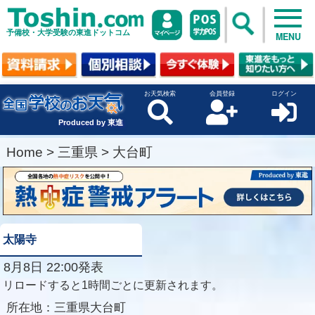
予備校・大学受験の東進ドットコム
MENU
お天気検索
会員登録
ログイン
Produced by 東進
Home
>
三重県
>
大台町
太陽寺
8月8日 22:00発表
リロードすると1時間ごとに更新されます。
所在地：
三重県大台町