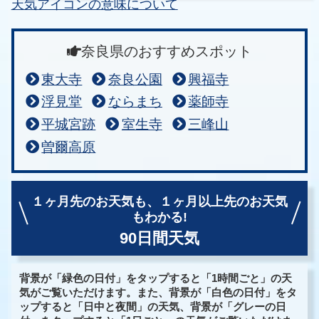
天気アイコンの意味について
奈良県のおすすめスポット
東大寺
奈良公園
興福寺
浮見堂
ならまち
薬師寺
平城宮跡
室生寺
三峰山
曽爾高原
１ヶ月先のお天気も、
１ヶ月以上先のお天気
もわかる!
90日間天気
背景が「緑色の日付」をタップすると「1時間ごと」の天
気がご覧いただけます。また、背景が「白色の日付」をタ
ップすると「日中と夜間」の天気、背景が「グレーの日