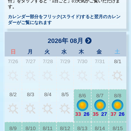
付」をタップすると「1日ごと」の天気がご覧いただけま
す。
カレンダー部分をフリック(スライド)すると翌月のカレン
ダーがご覧になれます
2026年 08月
日
月
火
水
木
金
土
7/26
7/27
7/28
7/29
7/30
7/31
8/1
3
8/2
8/3
8/4
8/5
8/6
8/7
8/8
33
|
26
35
|
27
37
|
26
3
8/9
8/10
8/11
8/12
8/13
8/14
8/15