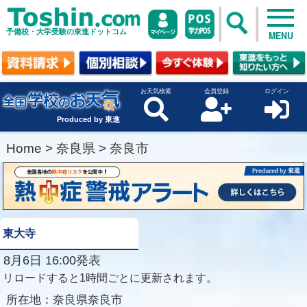
予備校・大学受験の東進ドットコム
MENU
お天気検索
会員登録
ログイン
Produced by 東進
Home
>
奈良県
>
奈良市
東大寺
8月6日 16:00発表
リロードすると1時間ごとに更新されます。
所在地：
奈良県奈良市