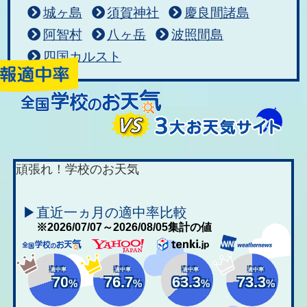
城ヶ島
須賀神社
慶良間諸島
阿智村
八ヶ岳
波照間島
四国カルスト
頑張れ！学校のお天気
▶直近一ヵ月の適中率比較
※2026/07/07～2026/08/05集計の値
適中率
適中率
適中率
適中率
70
76.7
63.3
73.3
%
%
%
%