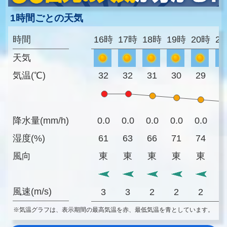
1時間ごとの天気
時間
16時
17時
18時
19時
20時
2
天気
気温(℃)
32
32
31
30
29
2
降水量(mm/h)
0.0
0.0
0.0
0.0
0.0
0
湿度(%)
61
63
66
71
74
7
風向
東
東
東
東
東
風速(m/s)
3
3
2
2
2
※気温グラフは、表示期間の最高気温を赤、最低気温を青としています。