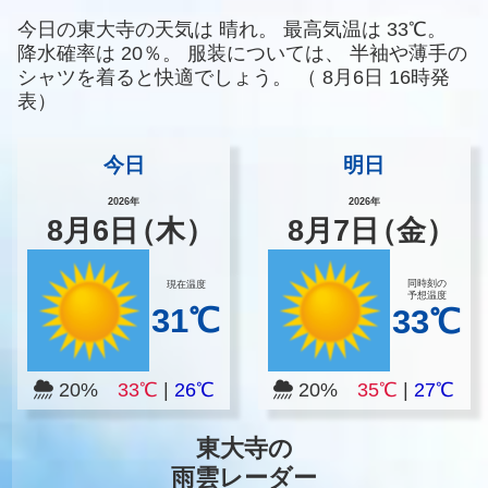
今日の東大寺の天気は
晴れ。
最高気温は
33℃。
降水確率は
20％。
服装については、
半袖や薄手の
シャツを着ると快適でしょう。
（
8月6日 16時発
表）
今日
明日
2026年
2026年
8
月
6
日
（木）
8
月
7
日
（金）
同時刻の
現在温度
予想温度
31℃
33℃
20%
33℃
|
26℃
20%
35℃
|
27℃
東大寺の
雨雲レーダー