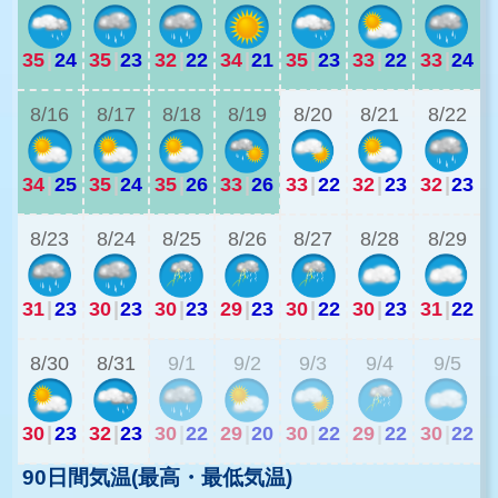
35
|
24
35
|
23
32
|
22
34
|
21
35
|
23
33
|
22
33
|
24
2
8/16
8/17
8/18
8/19
8/20
8/21
8/22
34
|
25
35
|
24
35
|
26
33
|
26
33
|
22
32
|
23
32
|
23
2
8/23
8/24
8/25
8/26
8/27
8/28
8/29
31
|
23
30
|
23
30
|
23
29
|
23
30
|
22
30
|
23
31
|
22
2
8/30
8/31
9/1
9/2
9/3
9/4
9/5
30
|
23
32
|
23
30
|
22
29
|
20
30
|
22
29
|
22
30
|
22
90日間気温(最高・最低気温)