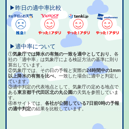
▶昨日の適中率比較
▶適中率について
①
気象庁では降水の有無の一致を適中としており、
各
社の「適中率」は気象庁による検証方法の基準に則り
算出しています。
②気象庁では、その日の予報と実際の
24時間中の1mm
以上降水の有無を比べ、
一致した場合に適中と判定し
ています。
③適中判定の代表地点として、気象庁の定める地点で
ある
東京都千代田区北の丸公園
の天気を参照していま
す。
④本サイトでは、
各社が公開している7日前0時の予報
の適中判定
の結果を比較しています。