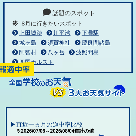
話題のスポット
8月に行きたいスポット
上田城跡
川平湾
下灘駅
城ヶ島
須賀神社
慶良間諸島
阿智村
八ヶ岳
波照間島
四国カルスト
▶直近一ヵ月の適中率比較
※2026/07/06～2026/08/04集計の値