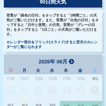
90日間天気
背景が「緑色の日付」をタップすると「1時間ごと」の天
気がご覧いただけます。また、背景が「白色の日付」をタ
ップすると「日中と夜間」の天気、背景が「グレーの日
付」をタップすると「1日ごと」の天気がご覧いただけま
す。
カレンダー部分をフリック(スライド)すると翌月のカレン
ダーがご覧になれます
2026年 08月
日
月
火
水
木
金
土
7/26
7/27
7/28
7/29
7/30
7/31
8/1
2
8/2
8/3
8/4
8/5