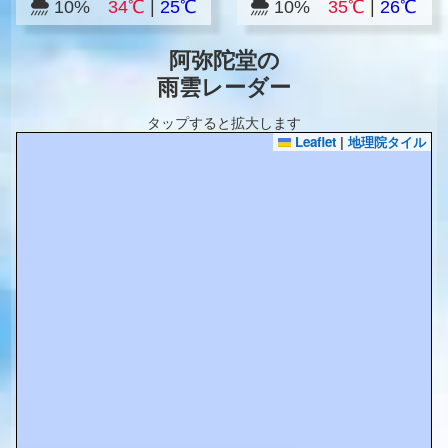
10%
34℃
|
25℃
10%
35℃
|
26℃
阿弥陀堂の
雨雲レーダー
タップすると拡大します
Leaflet
|
地理院タイル