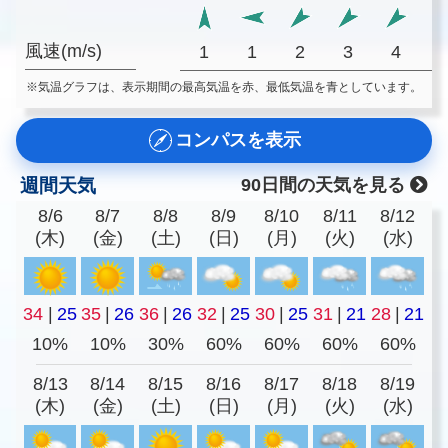
風速(m/s)
1
1
2
3
4
※気温グラフは、表示期間の最高気温を赤、最低気温を青としています。
コンパスを表示
週間天気
90日間の天気を見る
8/6
8/7
8/8
8/9
8/10
8/11
8/12
(木)
(金)
(土)
(日)
(月)
(火)
(水)
34
|
25
35
|
26
36
|
26
32
|
25
30
|
25
31
|
21
28
|
21
10%
10%
30%
60%
60%
60%
60%
8/13
8/14
8/15
8/16
8/17
8/18
8/19
(木)
(金)
(土)
(日)
(月)
(火)
(水)