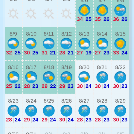
8/6
8/7
8/8
34
|
25
35
|
26
36
|
26
2
8/9
8/10
8/11
8/12
8/13
8/14
8/15
32
|
25
30
|
25
31
|
21
28
|
21
27
|
19
27
|
23
33
|
24
2
8/16
8/17
8/18
8/19
8/20
8/21
8/22
25
|
22
28
|
23
29
|
22
29
|
23
30
|
24
30
|
24
30
|
23
2
8/23
8/24
8/25
8/26
8/27
8/28
8/29
28
|
24
29
|
24
29
|
24
30
|
24
28
|
23
28
|
23
30
|
23
2