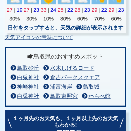
27
|
19
27
|
23
33
|
24
25
|
22
28
|
23
29
|
22
29
|
23
30%
30%
10%
80%
60%
70%
60%
日付をタップすると、天気の詳細が表示されます
天気アイコンの意味について
鳥取県のおすすめスポット
鳥取砂丘
水木しげるロード
白兎神社
倉吉パークスクエア
神崎神社
浦富海岸
鳥取城
白兎神社
鳥取東照宮
わらべ館
１ヶ月先のお天気も、
１ヶ月以上先のお天気
もわかる!