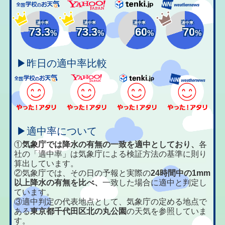
適中率
適中率
適中率
適中率
73.3
73.3
60
70
%
%
%
%
▶昨日の適中率比較
▶適中率について
①
気象庁では降水の有無の一致を適中としており、
各
社の「適中率」は気象庁による検証方法の基準に則り
算出しています。
②気象庁では、その日の予報と実際の
24時間中の1mm
以上降水の有無を比べ、
一致した場合に適中と判定し
ています。
③適中判定の代表地点として、気象庁の定める地点で
ある
東京都千代田区北の丸公園
の天気を参照していま
す。