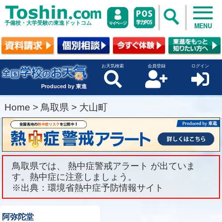
予備校・大学受験の東進ドットコム
MENU
お天気検索
会員登録
ログイン
Produced by 東進
Home
>
鳥取県
>
大山町
鳥取県では、 熱中症警戒アラート が出ていま
す。熱中症に注意しましょう。
※出典：環境省熱中症予防情報サイト
阿弥陀堂