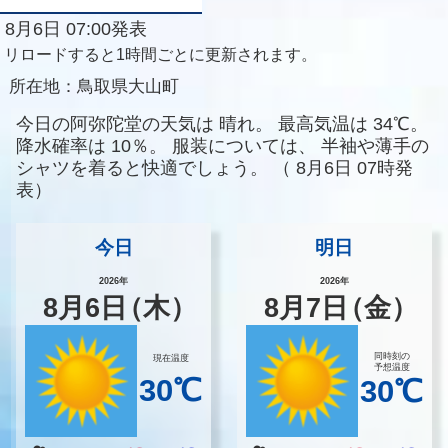
8月6日 07:00発表
リロードすると1時間ごとに更新されます。
所在地：
鳥取県大山町
今日の阿弥陀堂の天気は
晴れ。
最高気温は
34℃。
降水確率は
10％。
服装については、
半袖や薄手の
シャツを着ると快適でしょう。
（
8月6日 07時発
表）
今日
明日
2026年
2026年
8
月
6
日
（木）
8
月
7
日
（金）
同時刻の
現在温度
予想温度
30℃
30℃