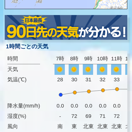
1時間ごとの天気
時間
7時
8時
9時
10時
11時
1
天気
気温(℃)
28
30
31
32
33
3
降水量(mm/h)
0.0
0.0
0.0
0.0
0.0
0
湿度(%)
-
72
69
71
72
7
風向
南
東
北東
北東
北東
北