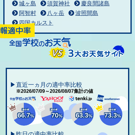
城ヶ島
須賀神社
慶良間諸島
阿智村
八ヶ岳
波照間島
四国カルスト
▶直近一ヵ月の適中率比較
※2026/07/09～2026/08/07集計の値
適中率
適中率
適中率
適中率
66.7
70
63.3
73.3
%
%
%
%
▶昨日の適中率比較