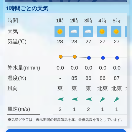
1時間ごとの天気
時間
1時
2時
3時
4時
5時
6
天気
気温(℃)
28
28
27
27
27
2
降水量(mm/h)
0.0
0.0
0.0
0.0
0.0
0
湿度(%)
-
85
86
86
87
8
風向
東
東
東
北東
北東
北
風速(m/s)
3
1
2
1
1
※気温グラフは、表示期間の最高気温を赤、最低気温を青としています。