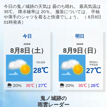
今日の鬼ノ城跡の天気は
曇のち晴れ。
最高気温は
35℃。
降水確率は
20％。
服装については、
半袖
や薄手のシャツを着ると快適でしょう。
（
8月8日
01時発表）
今日
明日
2026年
2026年
8
月
8
日
（土）
8
月
9
日
（日）
同時刻の
現在温度
予想温度
28℃
27℃
20%
35℃
|
27℃
20%
35℃
|
26℃
鬼ノ城跡の
雨雲レーダー