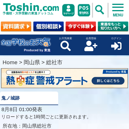
予備校・大学受験の東進ドットコム
MENU
お天気検索
会員登録
ログイン
Produced by 東進
Home
>
岡山県
>
総社市
鬼ノ城跡
8月8日 01:00発表
リロードすると1時間ごとに更新されます。
所在地：
岡山県総社市