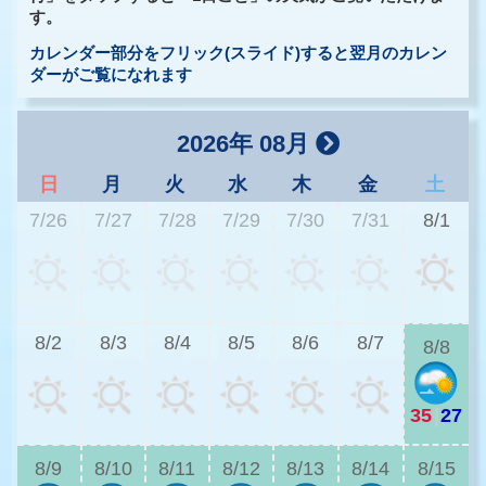
す。
カレンダー部分をフリック(スライド)すると翌月のカレン
ダーがご覧になれます
2026年 08月
日
月
火
水
木
金
土
7/26
7/27
7/28
7/29
7/30
7/31
8/1
3
8/2
8/3
8/4
8/5
8/6
8/7
8/8
35
|
27
3
8/9
8/10
8/11
8/12
8/13
8/14
8/15