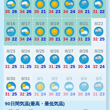
35
|
26
34
|
26
35
|
21
34
|
23
34
|
24
28
|
21
31
|
22
2
8/16
8/17
8/18
8/19
8/20
8/21
8/22
29
|
22
34
|
24
33
|
22
35
|
21
34
|
23
31
|
23
32
|
25
2
8/23
8/24
8/25
8/26
8/27
8/28
8/29
31
|
25
31
|
25
31
|
25
31
|
25
31
|
25
30
|
24
32
|
24
2
8/30
8/31
9/1
9/2
9/3
9/4
9/5
31
|
25
32
|
25
31
|
24
30
|
22
30
|
24
30
|
24
31
|
23
90日間気温(最高・最低気温)