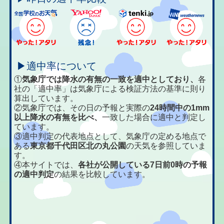
▶適中率について
①
気象庁では降水の有無の一致を適中としており、
各
社の「適中率」は気象庁による検証方法の基準に則り
算出しています。
②気象庁では、その日の予報と実際の
24時間中の1mm
以上降水の有無を比べ、
一致した場合に適中と判定し
ています。
③適中判定の代表地点として、気象庁の定める地点で
ある
東京都千代田区北の丸公園
の天気を参照していま
す。
④本サイトでは、
各社が公開している7日前0時の予報
の適中判定
の結果を比較しています。