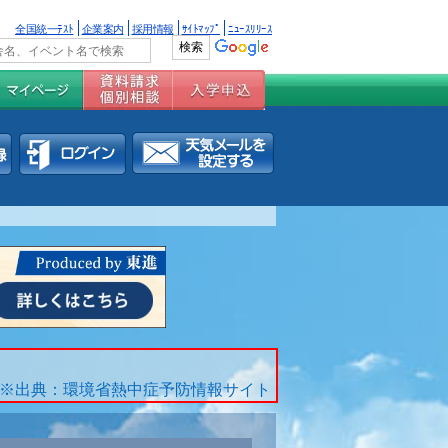
全国統一ﾃｽﾄ
企業案内
採用情報
ｻｲﾄﾏｯﾌﾟ
ﾆｭｰｽﾘﾘｰｽ
※出典：環境省熱中症予防情報サイト