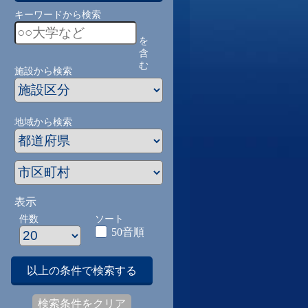
キーワードから検索
を
含
む
施設から検索
地域から検索
表示
件数
ソート
50音順
以上の条件で検索する
検索条件をクリア