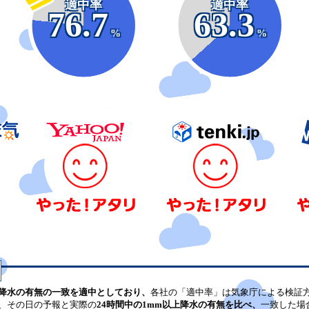
適中率
適中率
76.7
63.3
%
%
降水の有無の一致を適中としており、
各社の「適中率」は気象庁による検証
、その日の予報と実際の
24時間中の1mm以上降水の有無を比べ、
一致した場