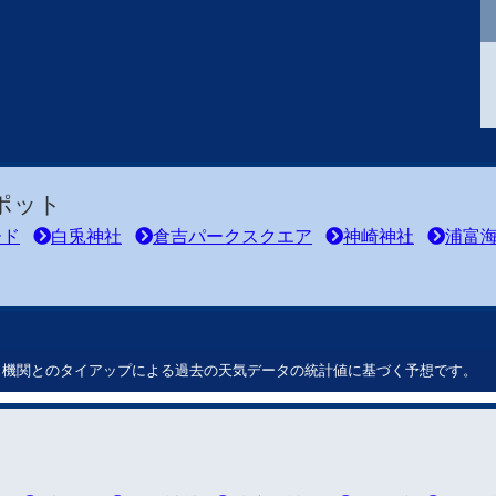
ポット
ード
白兎神社
倉吉パークスクエア
神崎神社
浦富
ート機関とのタイアップによる過去の天気データの統計値に基づく予想です。