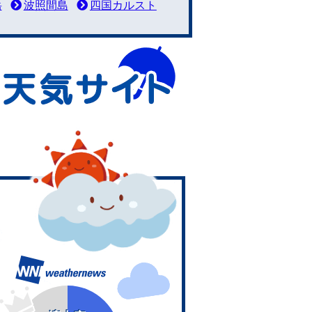
岳
波照間島
四国カルスト