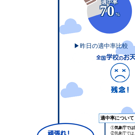
適中率
70
%
▶昨日の適中率比較
適中率について
①
気象庁では
②気象庁では