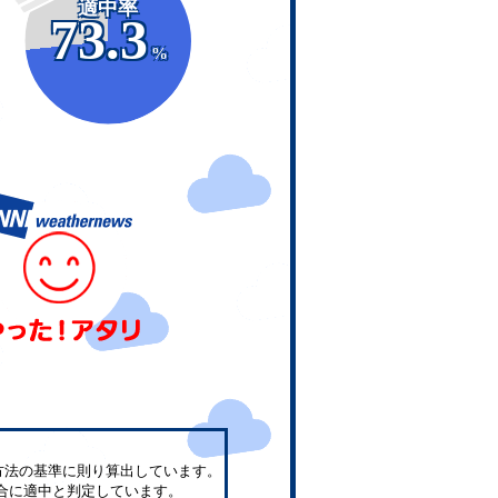
適中率
73.3
%
方法の基準に則り算出しています。
合に適中と判定しています。