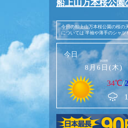
船上山万本桜公園
今日の船上山万本桜公園の桜の
については
半袖や薄手のシャツ
今日
2026年
8月6日(木)
34℃
/