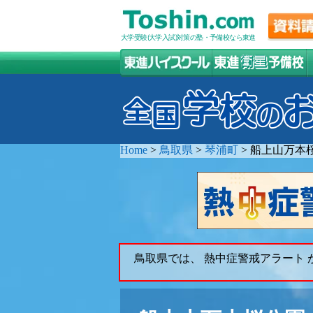
大学受験(大学入試)対策の塾・予備校なら東進
Home
>
鳥取県
>
琴浦町
>
船上山万本
鳥取県では、 熱中症警戒アラート