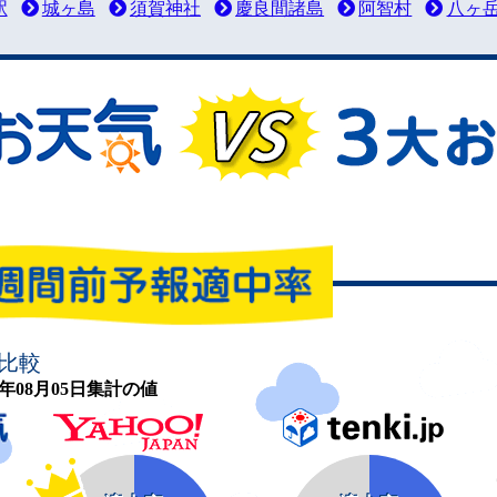
駅
城ヶ島
須賀神社
慶良間諸島
阿智村
八ヶ
比較
26年08月05日集計の値