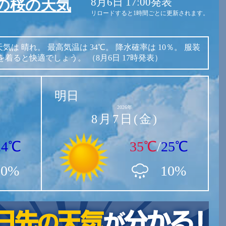
8月6日 17:00発表
の桜の天気
リロードすると1時間ごとに更新されます。
天気は
晴れ。
最高気温は
34℃。
降水確率は
10％。
服装
を着ると快適でしょう。
（8月6日 17時発表）
明日
2026年
8月7日(金)
24℃
35℃
/
25℃
10%
10%