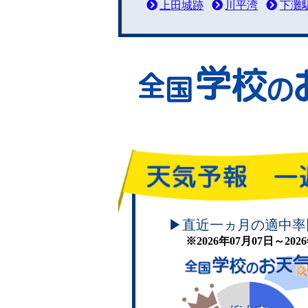
上田城跡
川平湾
下灘
頑張れ！学校のお天気
▶直近一ヵ月の適中率
※2026年07月07日～20