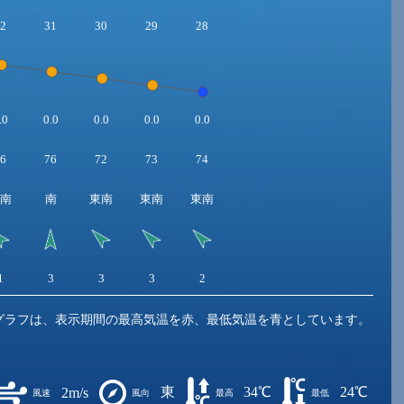
2
31
30
29
28
.0
0.0
0.0
0.0
0.0
6
76
72
73
74
南
南
東南
東南
東南
1
3
3
3
2
グラフは、表示期間の最高気温を赤、最低気温を青としています。
東
34℃
24℃
2m/s
風速
風向
最高
最低