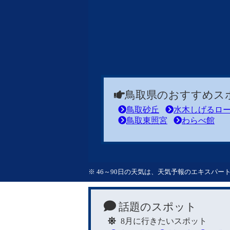
鳥取県のおすすめス
鳥取砂丘
水木しげるロ
鳥取東照宮
わらべ館
※ 46～90日の天気は、天気予報のエキスパ
話題のスポット
8月に行きたいスポット