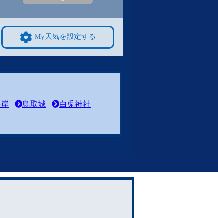
My天気を設定する
海岸
鳥取城
白兎神社