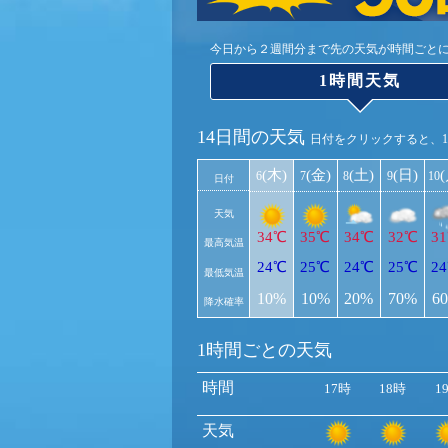
今日から２週間分まで先の天気が時間ごと
1時間天気
14日間の天気
日付をクリックすると、
(木)
(金)
(土)
(日)
6
7
8
9
10
日付
天気
34℃
35℃
34℃
32℃
3
最高気温
24℃
25℃
24℃
25℃
2
最低気温
10%
10%
20%
70%
6
降水確率
1時間ごとの天気
時間
17時
18時
1
天気