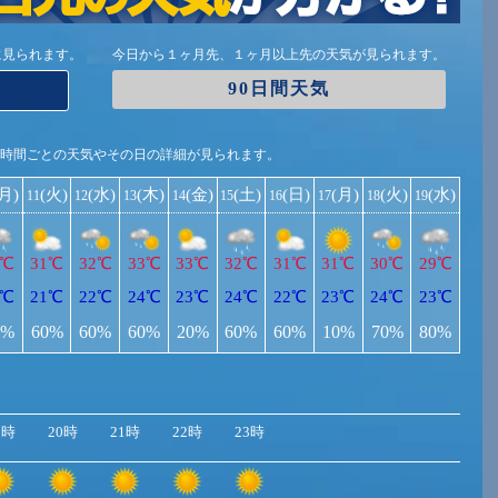
に見られます。
今日から１ヶ月先、１ヶ月以上先の天気が見られます。
90日間天気
1時間ごとの天気やその日の詳細が見られます。
(月)
(火)
(水)
(木)
(金)
(土)
(日)
(月)
(火)
(水)
11
12
13
14
15
16
17
18
19
1℃
31℃
32℃
33℃
33℃
32℃
31℃
31℃
30℃
29℃
4℃
21℃
22℃
24℃
23℃
24℃
22℃
23℃
24℃
23℃
0%
60%
60%
60%
20%
60%
60%
10%
70%
80%
9時
20時
21時
22時
23時