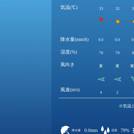
気温(℃)
33
32
3
降水量(mm/h)
0.0
0.0
0
湿度(%)
78
79
8
風向き
東
東
東
風速(m/s)
4
2
※気温
0.0mm
79%
降水量
湿度