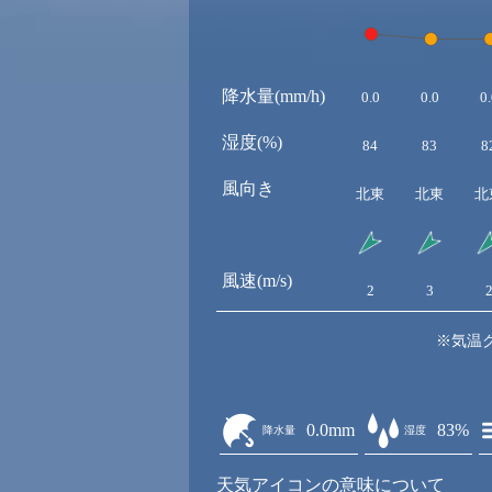
降水量(mm/h)
0.0
0.0
0.
湿度(%)
84
83
8
風向き
北東
北東
北
風速(m/s)
2
3
※気温
0.0mm
83%
降水量
湿度
天気アイコンの意味について