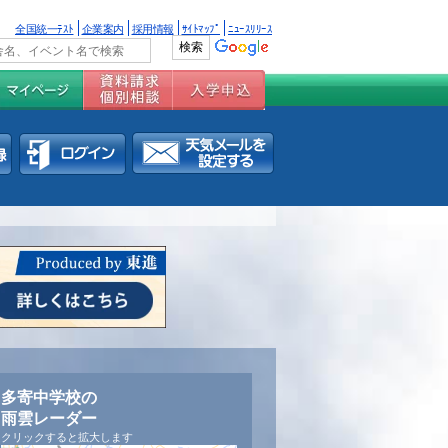
全国統一ﾃｽﾄ
企業案内
採用情報
ｻｲﾄﾏｯﾌﾟ
ﾆｭｰｽﾘﾘｰｽ
多寄中学校の
雨雲レーダー
クリックすると拡大します