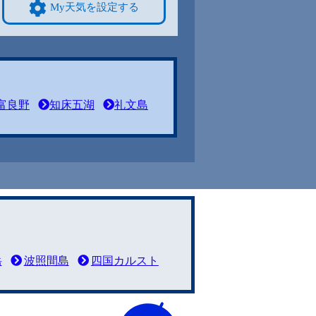
My天気を設定する
富良野
知床五湖
礼文島
岳
波照間島
四国カルスト