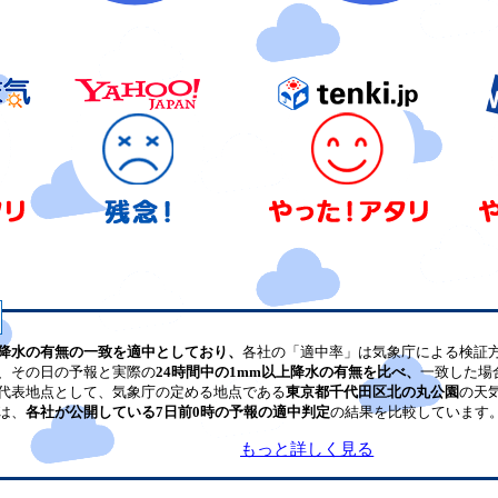
降水の有無の一致を適中としており、
各社の「適中率」は気象庁による検証
、その日の予報と実際の
24時間中の1mm以上降水の有無を比べ、
一致した場
代表地点として、気象庁の定める地点である
東京都千代田区北の丸公園
の天
は、
各社が公開している7日前0時の予報の適中判定
の結果を比較しています
もっと詳しく見る