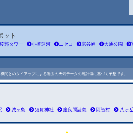
ポット
稜郭タワー
小樽運河
ニセコ
宗谷岬
大通公園
ート機関とのタイアップによる過去の天気データの統計値に基づく予想です。
駅
城ヶ島
須賀神社
慶良間諸島
阿智村
八ヶ