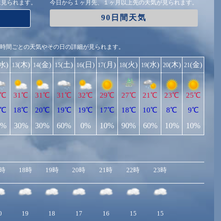
に見られます。
今日から１ヶ月先、１ヶ月以上先の天気が見られます。
90日間天気
1時間ごとの天気やその日の詳細が見られます。
(水)
(木)
(金)
(土)
(日)
(月)
(火)
(水)
(木)
(金)
13
14
15
16
17
18
19
20
21
2℃
31℃
31℃
31℃
32℃
29℃
27℃
21℃
23℃
25℃
0℃
18℃
20℃
19℃
19℃
17℃
18℃
10℃
8℃
9℃
0%
30%
30%
60%
0%
10%
90%
60%
10%
10%
7時
18時
19時
20時
21時
22時
23時
0
19
18
17
16
15
15