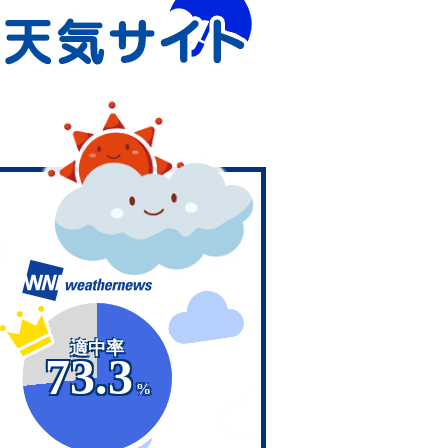
適中率
73.3
%