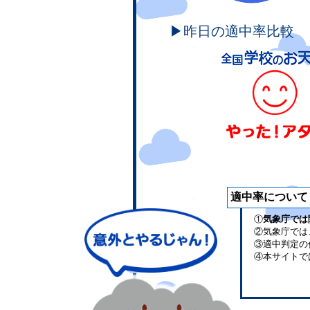
▶昨日の適中率比較
適中率について
①
気象庁では
②気象庁では
③適中判定の
④本サイトで