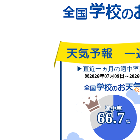
▶直近一ヵ月の適中率
※2026年07月09日～20
適中率
66.7
%