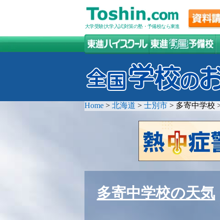
大学受験(大学入試)対策の塾・予備校なら東進
Home
>
北海道
>
士別市
>
多寄中学校
多寄中学校の天気