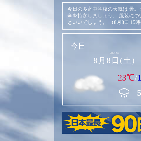
今日の多寄中学校の天気は
曇。
傘を持参しましょう。
服装につ
といいでしょう。
（8月8日 15
今日
2026年
8月8日(土)
23℃
/