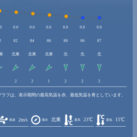
0
0.0
0.0
0.0
0.0
0.0
0.0
2
82
84
86
86
86
87
東
北東
北東
北東
北
北
北
2
2
2
1
2
2
2
グラフは、表示期間の最高気温を赤、最低気温を青としています。
北東
23℃
15℃
2m/s
風速
風向
最高
最低