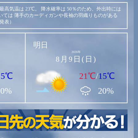
最高気温は
23℃。
降水確率は
50％のため、外出時には
いては
薄手のカーディガンや長袖の羽織りものがある
時発表）
明日
2026年
8月9日(日)
15℃
21℃
/
15℃
50%
20%