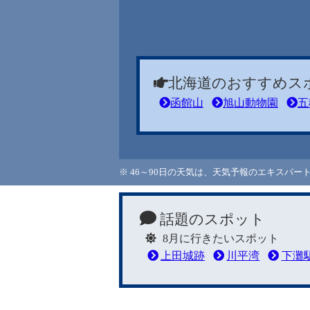
北海道のおすすめス
函館山
旭山動物園
五
※ 46～90日の天気は、天気予報のエキスパ
話題のスポット
8月に行きたいスポット
上田城跡
川平湾
下灘