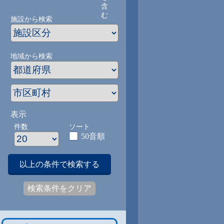
含
む
施設から検索
地域から検索
表示
件数
ソート
50音順
以上の条件で検索する
検索条件をクリア