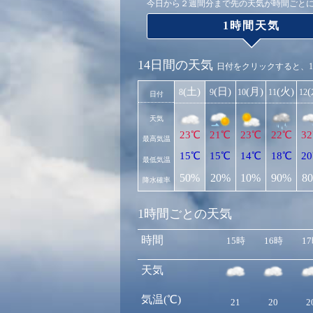
今日から２週間分まで先の天気が時間ごと
1時間天気
14日間の天気
日付をクリックすると、
(土)
(日)
(月)
(火)
8
9
10
11
12
日付
天気
23℃
21℃
23℃
22℃
3
最高気温
15℃
15℃
14℃
18℃
2
最低気温
50%
20%
10%
90%
8
降水確率
1時間ごとの天気
時間
15時
16時
1
天気
気温(℃)
21
20
2