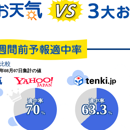
比較
26年08月07日集計の値
適中率
適中率
70
63.3
%
%