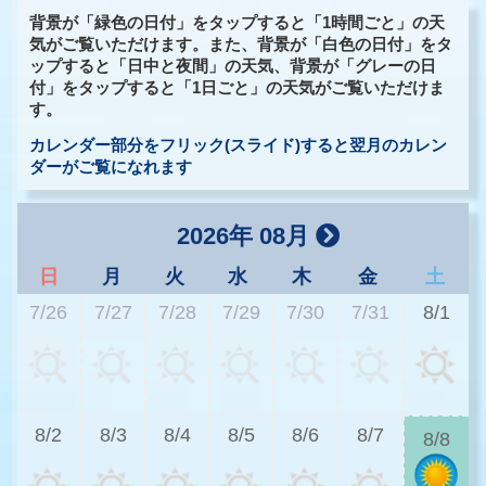
背景が「緑色の日付」をタップすると「1時間ごと」の天
気がご覧いただけます。また、背景が「白色の日付」をタ
ップすると「日中と夜間」の天気、背景が「グレーの日
付」をタップすると「1日ごと」の天気がご覧いただけま
す。
カレンダー部分をフリック(スライド)すると翌月のカレン
ダーがご覧になれます
2026年 08月
日
月
火
水
木
金
土
7/26
7/27
7/28
7/29
7/30
7/31
8/1
2
8/2
8/3
8/4
8/5
8/6
8/7
8/8