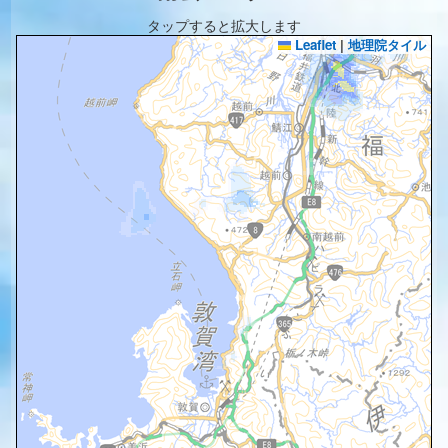
タップすると拡大します
Leaflet
|
地理院タイル