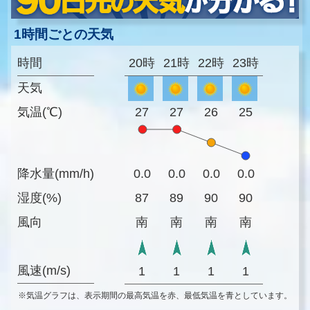
1時間ごとの天気
時間
20時
21時
22時
23時
天気
気温(℃)
27
27
26
25
降水量(mm/h)
0.0
0.0
0.0
0.0
湿度(%)
87
89
90
90
風向
南
南
南
南
風速(m/s)
1
1
1
1
※気温グラフは、表示期間の最高気温を赤、最低気温を青としています。