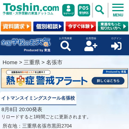
予備校・大学受験の東進ドットコム
MENU
お天気検索
会員登録
ログイン
Produced by 東進
Home
>
三重県
>
名張市
イトマンスイミングスクール名張校
8月8日 20:00発表
リロードすると1時間ごとに更新されます。
所在地：
三重県名張市黒田2704