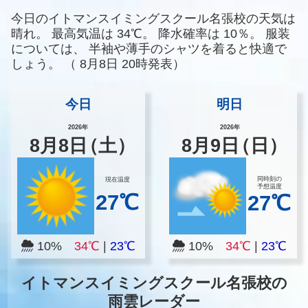
今日のイトマンスイミングスクール名張校の天気は
晴れ。
最高気温は
34℃。
降水確率は
10％。
服装
については、
半袖や薄手のシャツを着ると快適で
しょう。
（
8月8日 20時発表）
今日
明日
2026年
2026年
8
月
8
日
（土）
8
月
9
日
（日）
同時刻の
現在温度
予想温度
27℃
27℃
10%
34℃
|
23℃
10%
34℃
|
23℃
イトマンスイミングスクール名張校の
雨雲レーダー