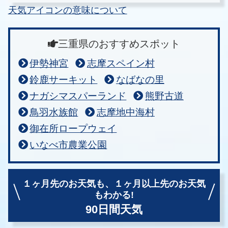
天気アイコンの意味について
三重県のおすすめスポット
伊勢神宮
志摩スペイン村
鈴鹿サーキット
なばなの里
ナガシマスパーランド
熊野古道
鳥羽水族館
志摩地中海村
御在所ロープウェイ
いなべ市農業公園
１ヶ月先のお天気も、
１ヶ月以上先のお天気
もわかる!
90日間天気