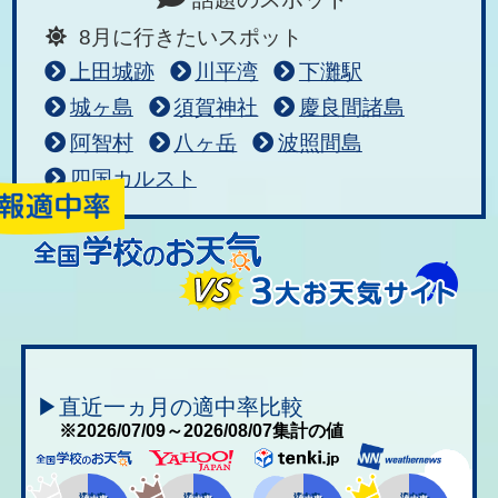
8月に行きたいスポット
上田城跡
川平湾
下灘駅
城ヶ島
須賀神社
慶良間諸島
阿智村
八ヶ岳
波照間島
四国カルスト
▶直近一ヵ月の適中率比較
※2026/07/09～2026/08/07集計の値