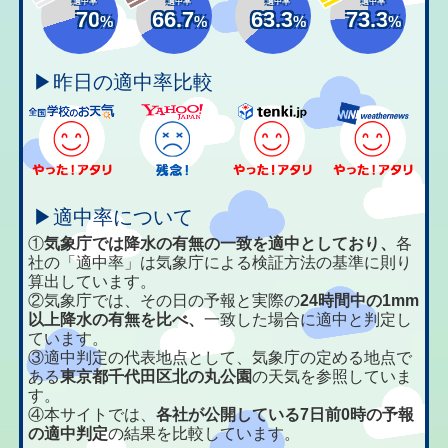
適中率
適中率
適中率
適中率
70
66.7
63.3
73.3
%
%
%
%
▶昨日の適中率比較
▶適中率について
①
気象庁では降水の有無の一致を適中としており、
各
社の「適中率」は気象庁による検証方法の基準に則り
算出しています。
②気象庁では、その日の予報と実際の
24時間中の1mm
以上降水の有無を比べ、
一致した場合に適中と判定し
ています。
③適中判定の代表地点として、気象庁の定める地点で
ある
東京都千代田区北の丸公園
の天気を参照していま
す。
④本サイトでは、
各社が公開している7日前0時の予報
の適中判定
の結果を比較しています。