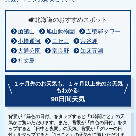
北海道のおすすめスポット
函館山
旭山動物園
五稜郭タワー
小樽運河
ニセコ
宗谷岬
大通公園
富良野
知床五湖
礼文島
１ヶ月先のお天気も、
１ヶ月以上先のお天気
もわかる!
90日間天気
背景が「緑色の日付」をタップすると「1時間ごと」の天
気がご覧いただけます。また、背景が「白色の日付」をタ
ップすると「日中と夜間」の天気、背景が「グレーの日
付」をタップすると「1日ごと」の天気がご覧いただけま