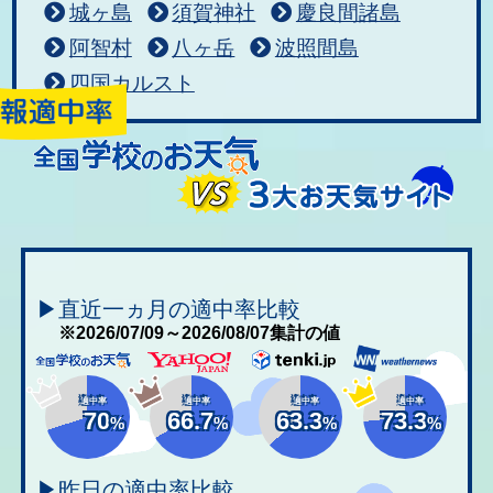
城ヶ島
須賀神社
慶良間諸島
阿智村
八ヶ岳
波照間島
四国カルスト
▶直近一ヵ月の適中率比較
※2026/07/09～2026/08/07集計の値
適中率
適中率
適中率
適中率
70
66.7
63.3
73.3
%
%
%
%
▶昨日の適中率比較