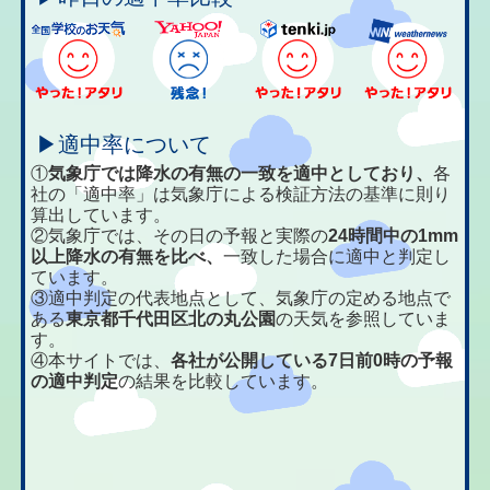
▶適中率について
①
気象庁では降水の有無の一致を適中としており、
各
社の「適中率」は気象庁による検証方法の基準に則り
算出しています。
②気象庁では、その日の予報と実際の
24時間中の1mm
以上降水の有無を比べ、
一致した場合に適中と判定し
ています。
③適中判定の代表地点として、気象庁の定める地点で
ある
東京都千代田区北の丸公園
の天気を参照していま
す。
④本サイトでは、
各社が公開している7日前0時の予報
の適中判定
の結果を比較しています。