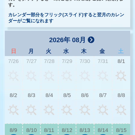
す。
カレンダー部分をフリック(スライド)すると翌月のカレン
ダーがご覧になれます
2026年 08月
日
月
火
水
木
金
土
7/26
7/27
7/28
7/29
7/30
7/31
8/1
2
8/2
8/3
8/4
8/5
8/6
8/7
8/8
2
8/9
8/10
8/11
8/12
8/13
8/14
8/15