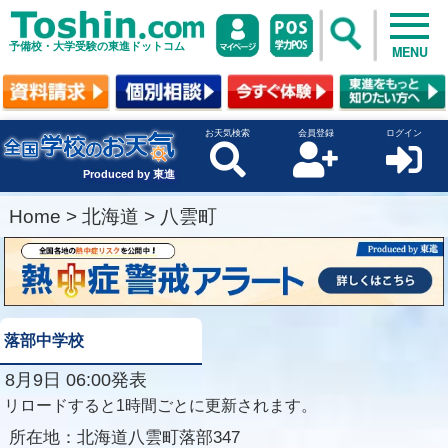
予備校・大学受験の東進ドットコム
MENU
お天気検索
会員登録
ログイン
Produced by 東進
Home
>
北海道
>
八雲町
落部中学校
8月9日 06:00発表
リロードすると1時間ごとに更新されます。
所在地：
北海道八雲町落部347