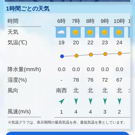
1時間ごとの天気
時間
6時
7時
8時
9時
10時
1
天気
気温(℃)
19
20
22
23
24
2
降水量(mm/h)
0.0
0.0
0.0
0.0
0.0
0
湿度(%)
-
78
76
72
67
6
風向
南西
北
北
北
北
北
風速(m/s)
1
4
4
3
2
※気温グラフは、表示期間の最高気温を赤、最低気温を青としています。