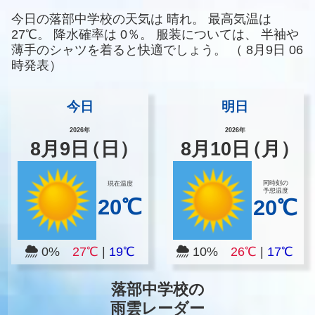
今日の落部中学校の天気は
晴れ。
最高気温は
27℃。
降水確率は
0％。
服装については、
半袖や
薄手のシャツを着ると快適でしょう。
（
8月9日 06
時発表）
今日
明日
2026年
2026年
8
月
9
日
（日）
8
月
10
日
（月）
同時刻の
現在温度
予想温度
20℃
20℃
0%
27℃
|
19℃
10%
26℃
|
17℃
落部中学校の
雨雲レーダー