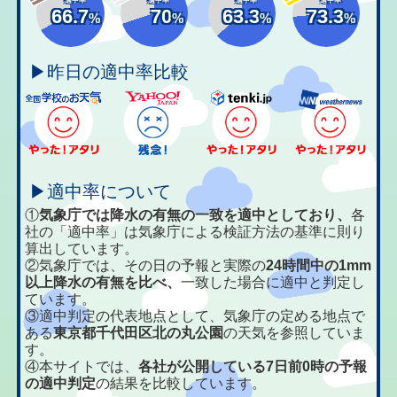
66.7
70
63.3
73.3
%
%
%
%
▶昨日の適中率比較
▶適中率について
①
気象庁では降水の有無の一致を適中としており、
各
社の「適中率」は気象庁による検証方法の基準に則り
算出しています。
②気象庁では、その日の予報と実際の
24時間中の1mm
以上降水の有無を比べ、
一致した場合に適中と判定し
ています。
③適中判定の代表地点として、気象庁の定める地点で
ある
東京都千代田区北の丸公園
の天気を参照していま
す。
④本サイトでは、
各社が公開している7日前0時の予報
の適中判定
の結果を比較しています。