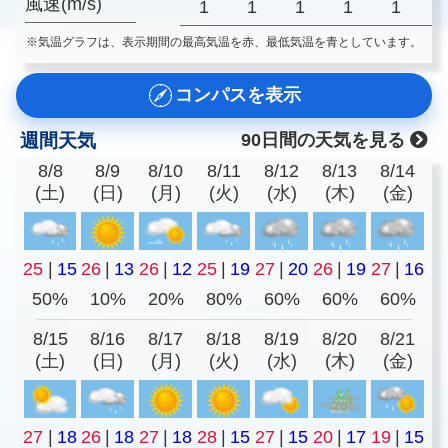
風速(m/s)
1
1
1
1
1
※気温グラフは、表示期間の最高気温を赤、最低気温を青としています。
コンパスを表示
週間天気
90日間の天気を見る
8/8
8/9
8/10
8/11
8/12
8/13
8/14
(土)
(日)
(月)
(火)
(水)
(木)
(金)
25
|
15
26
|
13
26
|
12
25
|
19
27
|
20
26
|
19
27
|
16
50%
10%
20%
80%
60%
60%
60%
8/15
8/16
8/17
8/18
8/19
8/20
8/21
(土)
(日)
(月)
(火)
(水)
(木)
(金)
27
|
18
26
|
18
27
|
18
28
|
15
27
|
15
20
|
17
19
|
15