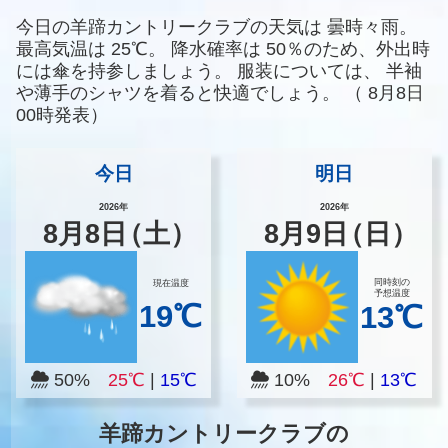
今日の羊蹄カントリークラブの天気は
曇時々雨。
最高気温は
25℃。
降水確率は
50％のため、外出時
には傘を持参しましょう。
服装については、
半袖
や薄手のシャツを着ると快適でしょう。
（
8月8日
00時発表）
今日
明日
2026年
2026年
8
月
8
日
（土）
8
月
9
日
（日）
同時刻の
現在温度
予想温度
19℃
13℃
50%
25℃
|
15℃
10%
26℃
|
13℃
羊蹄カントリークラブの