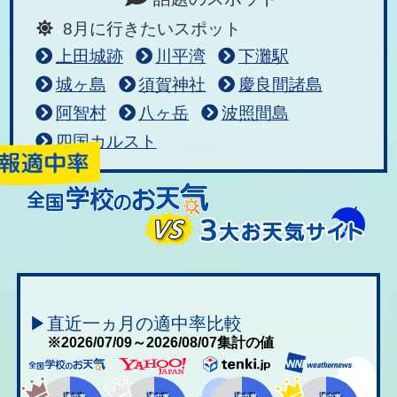
8月に行きたいスポット
上田城跡
川平湾
下灘駅
城ヶ島
須賀神社
慶良間諸島
阿智村
八ヶ岳
波照間島
四国カルスト
▶直近一ヵ月の適中率比較
※2026/07/09～2026/08/07集計の値
適中率
適中率
適中率
適中率