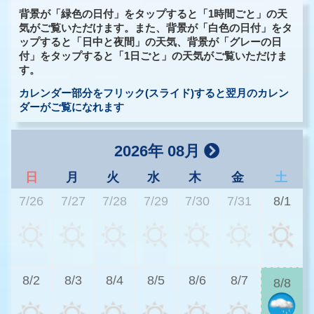
背景が「緑色の日付」をタップすると「1時間ごと」の天
気がご覧いただけます。また、背景が「白色の日付」をタ
ップすると「日中と夜間」の天気、背景が「グレーの日
付」をタップすると「1日ごと」の天気がご覧いただけま
す。
カレンダー部分をフリック(スライド)すると翌月のカレン
ダーがご覧になれます
2026年 08月
日
月
火
水
木
金
土
7/26
7/27
7/28
7/29
7/30
7/31
8/1
2
8/2
8/3
8/4
8/5
8/6
8/7
8/8