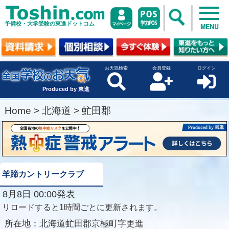
予備校・大学受験の東進ドットコム
MENU
お天気検索
会員登録
ログイン
Produced by 東進
Home
>
北海道
>
虻田郡
羊蹄カントリークラブ
8月8日 00:00発表
リロードすると1時間ごとに更新されます。
所在地：
北海道虻田郡京極町字更進