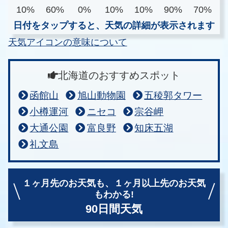
10%
60%
0%
10%
10%
90%
70%
日付をタップすると、天気の詳細が表示されます
天気アイコンの意味について
北海道のおすすめスポット
函館山
旭山動物園
五稜郭タワー
小樽運河
ニセコ
宗谷岬
大通公園
富良野
知床五湖
礼文島
１ヶ月先のお天気も、
１ヶ月以上先のお天気
もわかる!
90日間天気