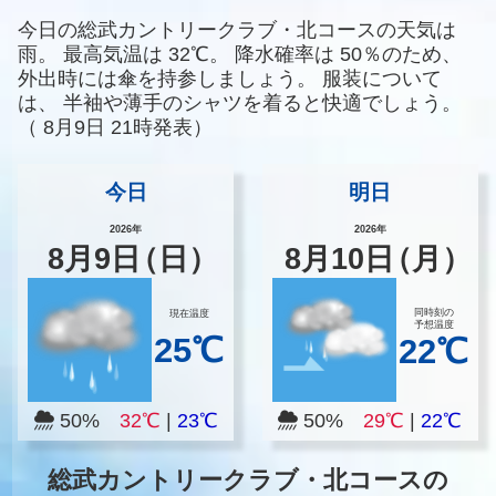
今日の総武カントリークラブ・北コースの天気は
雨。
最高気温は
32℃。
降水確率は
50％のため、
外出時には傘を持参しましょう。
服装について
は、
半袖や薄手のシャツを着ると快適でしょう。
（
8月9日 21時発表）
今日
明日
2026年
2026年
8
月
9
日
（日）
8
月
10
日
（月）
同時刻の
現在温度
予想温度
25℃
22℃
50%
32℃
|
23℃
50%
29℃
|
22℃
総武カントリークラブ・北コースの