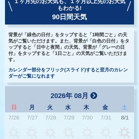
１ヶ月先のお天気も、
１ヶ月以上先のお天気
もわかる!
90日間天気
背景が「緑色の日付」をタップすると「1時間ごと」の天
気がご覧いただけます。また、背景が「白色の日付」をタ
ップすると「日中と夜間」の天気、背景が「グレーの日
付」をタップすると「1日ごと」の天気がご覧いただけま
す。
カレンダー部分をフリック(スライド)すると翌月のカレン
ダーがご覧になれます
2026年 08月
日
月
火
水
木
金
土
7/26
7/27
7/28
7/29
7/30
7/31
8/1
3