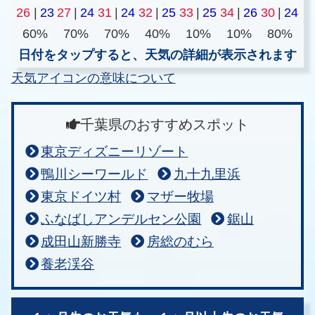
26
|
23
27
|
24
31
|
24
32
|
25
33
|
25
34
|
26
30
|
24
60%
70%
70%
40%
10%
10%
80%
日付をタップすると、天気の詳細が表示されます
天気アイコンの意味について
千葉県のおすすめスポット
東京ディズニーリゾート
鴨川シーワールド
九十九里浜
東京ドイツ村
マザー牧場
ふなばしアンデルセン公園
鋸山
成田山新勝寺
房総のむら
養老渓谷