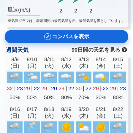
風速(m/s)
2
2
2
※気温グラフは、表示期間の最高気温を赤、最低気温を青としています。
コンパスを表示
週間天気
90日間の天気を見る
8/9
8/10
8/11
8/12
8/13
8/14
8/15
(日)
(月)
(火)
(水)
(木)
(金)
(土)
32
|
23
29
|
22
29
|
20
29
|
22
30
|
22
29
|
23
29
|
23
50%
50%
50%
80%
70%
30%
80%
8/16
8/17
8/18
8/19
8/20
8/21
8/22
(日)
(月)
(火)
(水)
(木)
(金)
(土)