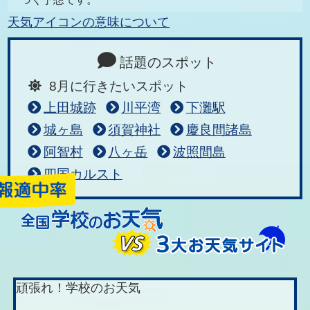
天気アイコンの意味について
話題のスポット
8月に行きたいスポット
上田城跡
川平湾
下灘駅
城ヶ島
須賀神社
慶良間諸島
阿智村
八ヶ岳
波照間島
四国カルスト
頑張れ！学校のお天気