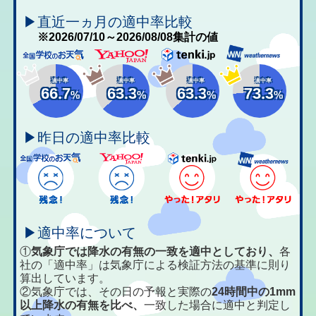
▶直近一ヵ月の適中率比較
※2026/07/10～2026/08/08集計の値
適中率
適中率
適中率
適中率
66.7
63.3
63.3
73.3
%
%
%
%
▶昨日の適中率比較
▶適中率について
①
気象庁では降水の有無の一致を適中としており、
各
社の「適中率」は気象庁による検証方法の基準に則り
算出しています。
②気象庁では、その日の予報と実際の
24時間中の1mm
以上降水の有無を比べ、
一致した場合に適中と判定し