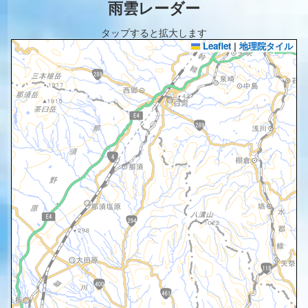
雨雲レーダー
タップすると拡大します
Leaflet
|
地理院タイル