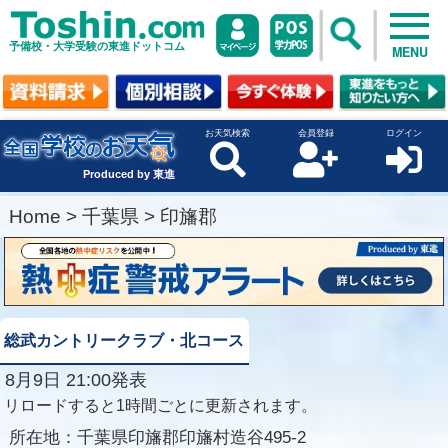
予備校・大学受験の東進ドットコム
MENU
お天気検索
会員登録
ログイン
Produced by 東進
Home
>
千葉県
>
印旛郡
総武カントリークラブ・北コース
8月9日 21:00発表
リロードすると1時間ごとに更新されます。
所在地：
千葉県印旛郡印旛村造谷495-2