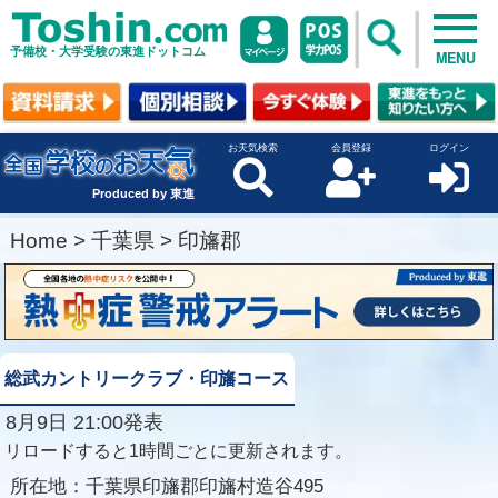
予備校・大学受験の東進ドットコム
MENU
お天気検索
会員登録
ログイン
Produced by 東進
Home
>
千葉県
>
印旛郡
総武カントリークラブ・印旛コース
8月9日 21:00発表
リロードすると1時間ごとに更新されます。
所在地：
千葉県印旛郡印旛村造谷495