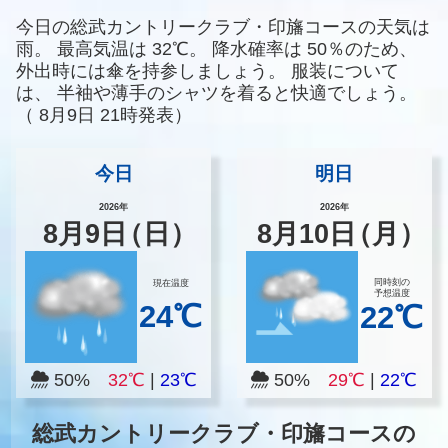
今日の総武カントリークラブ・印旛コースの天気は
雨。
最高気温は
32℃。
降水確率は
50％のため、
外出時には傘を持参しましょう。
服装について
は、
半袖や薄手のシャツを着ると快適でしょう。
（
8月9日 21時発表）
今日
明日
2026年
2026年
8
月
9
日
（日）
8
月
10
日
（月）
同時刻の
現在温度
予想温度
24℃
22℃
50%
32℃
|
23℃
50%
29℃
|
22℃
総武カントリークラブ・印旛コースの