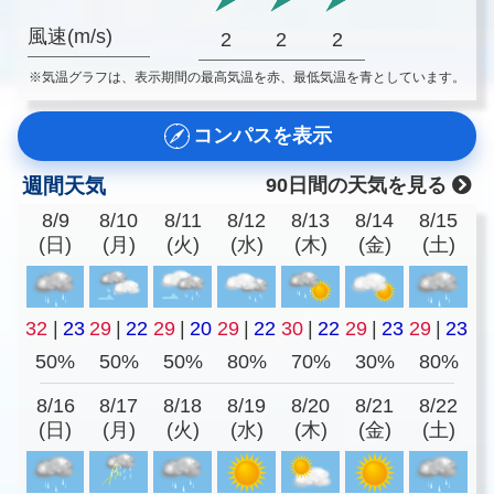
風速(m/s)
2
2
2
※気温グラフは、表示期間の最高気温を赤、最低気温を青としています。
コンパスを表示
週間天気
90日間の天気を見る
8/9
8/10
8/11
8/12
8/13
8/14
8/15
(日)
(月)
(火)
(水)
(木)
(金)
(土)
32
|
23
29
|
22
29
|
20
29
|
22
30
|
22
29
|
23
29
|
23
50%
50%
50%
80%
70%
30%
80%
8/16
8/17
8/18
8/19
8/20
8/21
8/22
(日)
(月)
(火)
(水)
(木)
(金)
(土)