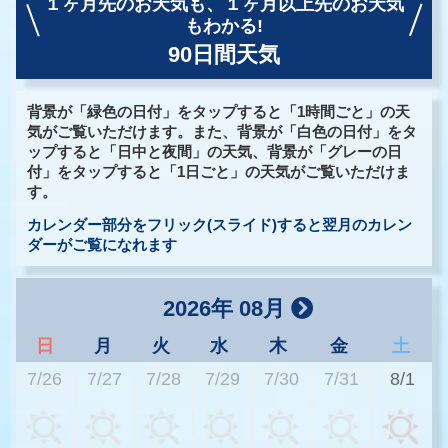
１ヶ月先のお天気も、
１ヶ月以上先のお天気
もわかる!
90日間天気
背景が「緑色の日付」をタップすると「1時間ごと」の天
気がご覧いただけます。また、背景が「白色の日付」をタ
ップすると「日中と夜間」の天気、背景が「グレーの日
付」をタップすると「1日ごと」の天気がご覧いただけま
す。
カレンダー部分をフリック(スライド)すると翌月のカレン
ダーがご覧になれます
2026年 08月
日
月
火
水
木
金
土
7/26
7/27
7/28
7/29
7/30
7/31
8/1
3