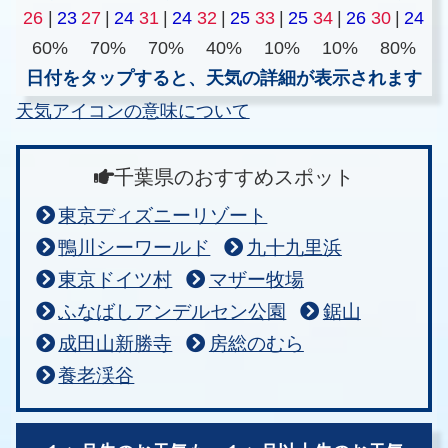
26
|
23
27
|
24
31
|
24
32
|
25
33
|
25
34
|
26
30
|
24
60%
70%
70%
40%
10%
10%
80%
日付をタップすると、天気の詳細が表示されます
天気アイコンの意味について
千葉県のおすすめスポット
東京ディズニーリゾート
鴨川シーワールド
九十九里浜
東京ドイツ村
マザー牧場
ふなばしアンデルセン公園
鋸山
成田山新勝寺
房総のむら
養老渓谷