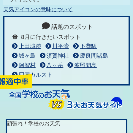
天気アイコンの意味について
話題のスポット
8月に行きたいスポット
上田城跡
川平湾
下灘駅
城ヶ島
須賀神社
慶良間諸島
阿智村
八ヶ岳
波照間島
四国カルスト
頑張れ！学校のお天気