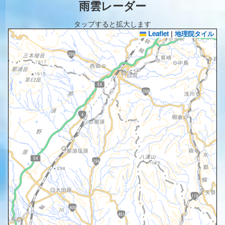
雨雲レーダー
タップすると拡大します
Leaflet
|
地理院タイル