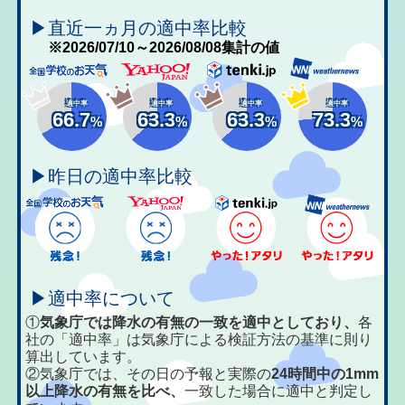
▶直近一ヵ月の適中率比較
※2026/07/10～2026/08/08集計の値
適中率
適中率
適中率
適中率
66.7
63.3
63.3
73.3
%
%
%
%
▶昨日の適中率比較
▶適中率について
①
気象庁では降水の有無の一致を適中としており、
各
社の「適中率」は気象庁による検証方法の基準に則り
算出しています。
②気象庁では、その日の予報と実際の
24時間中の1mm
以上降水の有無を比べ、
一致した場合に適中と判定し