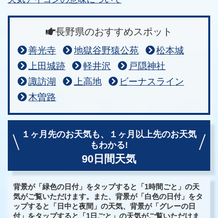
長野県のおすすめスポット
善光寺
地獄谷野猿公苑
松本城
上田城跡
軽井沢
戸隠神社
諏訪湖
上高地
ビーナスライン
木曽路
１ヶ月先のお天気も、
１ヶ月以上先のお天気
もわかる!
90日間天気
背景が「緑色の日付」をタップすると「1時間ごと」の天
気がご覧いただけます。また、背景が「白色の日付」をタ
ップすると「日中と夜間」の天気、背景が「グレーの日
付」をタップすると「1日ごと」の天気がご覧いただけま