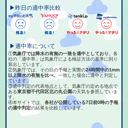
▶昨日の適中率比較
▶適中率について
①
気象庁では降水の有無の一致を適中としており、
各
社の「適中率」は気象庁による検証方法の基準に則り
算出しています。
②気象庁では、その日の予報と実際の
24時間中の1mm
以上降水の有無を比べ、
一致した場合に適中と判定し
ています。
③適中判定の代表地点として、気象庁の定める地点で
ある
東京都千代田区北の丸公園
の天気を参照していま
す。
④本サイトでは、
各社が公開している7日前0時の予報
の適中判定
の結果を比較しています。