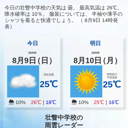
今日の壮瞥中学校の天気は
曇。
最高気温は
26℃。
降水確率は
10％。
服装については、
半袖や薄手の
シャツを着ると快適でしょう。
（
8月9日 14時発
表）
今日
明日
2026年
2026年
8
月
9
日
（日）
8
月
10
日
（月）
同時刻の
現在温度
予想温度
25℃
25℃
10%
26℃
|
18℃
10%
25℃
|
16℃
壮瞥中学校の
雨雲レーダー