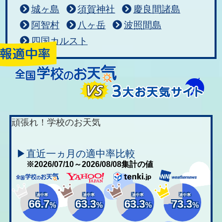
城ヶ島
須賀神社
慶良間諸島
阿智村
八ヶ岳
波照間島
四国カルスト
頑張れ！学校のお天気
▶直近一ヵ月の適中率比較
※2026/07/10～2026/08/08集計の値
適中率
適中率
適中率
適中率
66.7
63.3
63.3
73.3
%
%
%
%