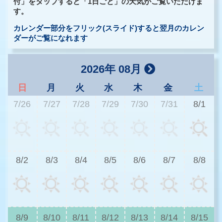
付」をタップすると「1日ごと」の天気がご覧いただけま
す。
カレンダー部分をフリック(スライド)すると翌月のカレン
ダーがご覧になれます
2026年 08月
日
月
火
水
木
金
土
7/26
7/27
7/28
7/29
7/30
7/31
8/1
2
8/2
8/3
8/4
8/5
8/6
8/7
8/8
2
8/9
8/10
8/11
8/12
8/13
8/14
8/15