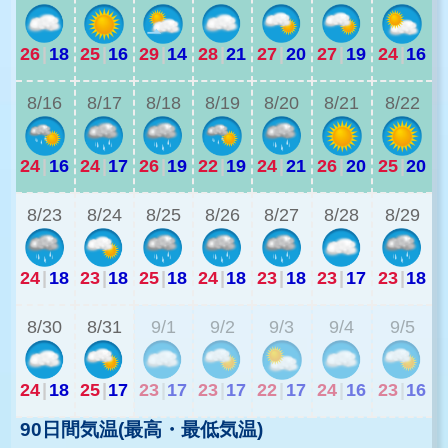
26
|
18
25
|
16
29
|
14
28
|
21
27
|
20
27
|
19
24
|
16
2
8/16
8/17
8/18
8/19
8/20
8/21
8/22
24
|
16
24
|
17
26
|
19
22
|
19
24
|
21
26
|
20
25
|
20
1
8/23
8/24
8/25
8/26
8/27
8/28
8/29
24
|
18
23
|
18
25
|
18
24
|
18
23
|
18
23
|
17
23
|
18
2
8/30
8/31
9/1
9/2
9/3
9/4
9/5
24
|
18
25
|
17
23
|
17
23
|
17
22
|
17
24
|
16
23
|
16
90日間気温(最高・最低気温)