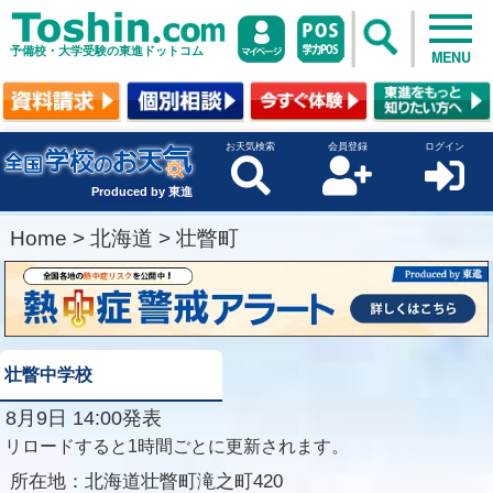
予備校・大学受験の東進ドットコム
MENU
お天気検索
会員登録
ログイン
Produced by 東進
Home
>
北海道
>
壮瞥町
壮瞥中学校
8月9日 14:00発表
リロードすると1時間ごとに更新されます。
所在地：
北海道壮瞥町滝之町420