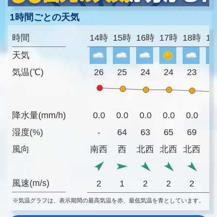
1時間ごとの天気
時間
14時
15時
16時
17時
18時
1
天気
気温(℃)
26
25
24
24
23
2
降水量(mm/h)
0.0
0.0
0.0
0.0
0.0
0
湿度(%)
-
64
63
65
69
7
風向
南西
西
北西
北西
北西
風速(m/s)
2
1
2
2
2
※気温グラフは、表示期間の最高気温を赤、最低気温を青としています。