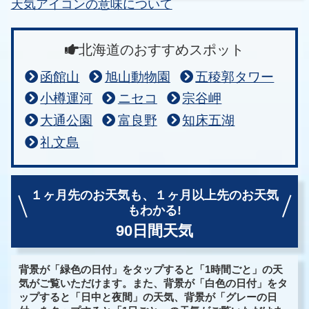
天気アイコンの意味について
北海道のおすすめスポット
函館山
旭山動物園
五稜郭タワー
小樽運河
ニセコ
宗谷岬
大通公園
富良野
知床五湖
礼文島
１ヶ月先のお天気も、
１ヶ月以上先のお天気
もわかる!
90日間天気
背景が「緑色の日付」をタップすると「1時間ごと」の天
気がご覧いただけます。また、背景が「白色の日付」をタ
ップすると「日中と夜間」の天気、背景が「グレーの日