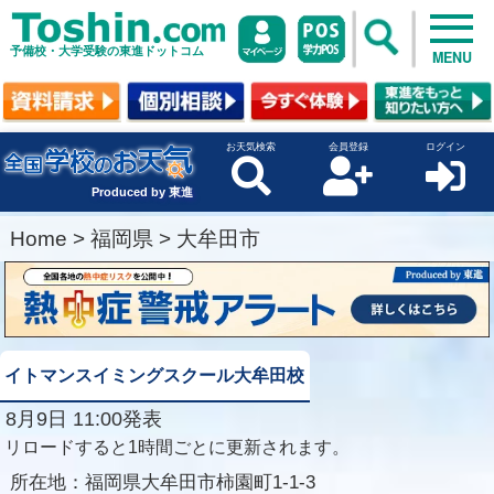
予備校・大学受験の東進ドットコム
MENU
お天気検索
会員登録
ログイン
Produced by 東進
Home
>
福岡県
>
大牟田市
イトマンスイミングスクール大牟田校
8月9日 11:00発表
リロードすると1時間ごとに更新されます。
所在地：
福岡県大牟田市柿園町1-1-3