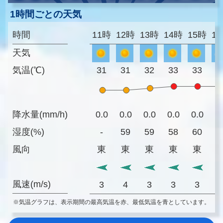
1時間ごとの天気
時間
11時
12時
13時
14時
15時
1
天気
気温(℃)
31
31
32
33
33
3
降水量(mm/h)
0.0
0.0
0.0
0.0
0.0
0
湿度(%)
-
59
59
58
60
5
風向
東
東
東
東
東
風速(m/s)
3
4
3
3
3
※気温グラフは、表示期間の最高気温を赤、最低気温を青としています。