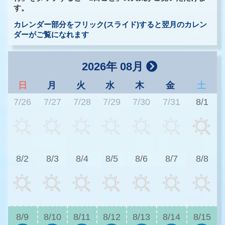
す。
カレンダー部分をフリック(スライド)すると翌月のカレン
ダーがご覧になれます
2026年 08月
日
月
火
水
木
金
土
7/26
7/27
7/28
7/29
7/30
7/31
8/1
3
8/2
8/3
8/4
8/5
8/6
8/7
8/8
3
8/9
8/10
8/11
8/12
8/13
8/14
8/15