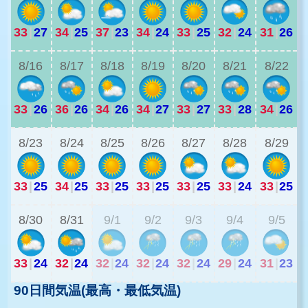
33
|
27
34
|
25
37
|
23
34
|
24
33
|
25
32
|
24
31
|
26
3
8/16
8/17
8/18
8/19
8/20
8/21
8/22
33
|
26
36
|
26
34
|
26
34
|
27
33
|
27
33
|
28
34
|
26
2
8/23
8/24
8/25
8/26
8/27
8/28
8/29
33
|
25
34
|
25
33
|
25
33
|
25
33
|
25
33
|
24
33
|
25
2
8/30
8/31
9/1
9/2
9/3
9/4
9/5
33
|
24
32
|
24
32
|
24
32
|
24
32
|
24
29
|
24
31
|
23
90日間気温(最高・最低気温)