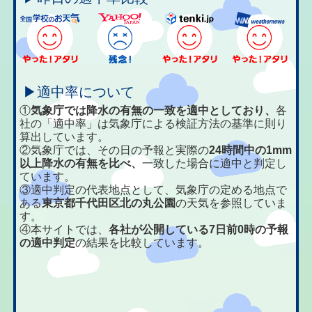
▶適中率について
①
気象庁では降水の有無の一致を適中としており、
各
社の「適中率」は気象庁による検証方法の基準に則り
算出しています。
②気象庁では、その日の予報と実際の
24時間中の1mm
以上降水の有無を比べ、
一致した場合に適中と判定し
ています。
③適中判定の代表地点として、気象庁の定める地点で
ある
東京都千代田区北の丸公園
の天気を参照していま
す。
④本サイトでは、
各社が公開している7日前0時の予報
の適中判定
の結果を比較しています。