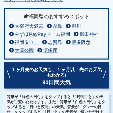
福岡県のおすすめスポット
太宰府天満宮
糸島
柳川
みずほPayPayドーム福岡
櫛田神社
福岡タワー
志賀島
博多阪急
大濠公園
博多座
１ヶ月先のお天気も、
１ヶ月以上先のお天気
もわかる!
90日間天気
背景が「緑色の日付」をタップすると「1時間ごと」の天
気がご覧いただけます。また、背景が「白色の日付」をタ
ップすると「日中と夜間」の天気、背景が「グレーの日
付」をタップすると「1日ごと」の天気がご覧いただけま