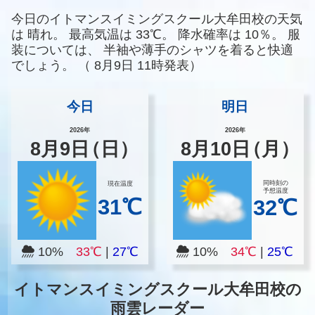
今日のイトマンスイミングスクール大牟田校の天気
は
晴れ。
最高気温は
33℃。
降水確率は
10％。
服
装については、
半袖や薄手のシャツを着ると快適
でしょう。
（
8月9日 11時発表）
今日
明日
2026年
2026年
8
月
9
日
（日）
8
月
10
日
（月）
同時刻の
現在温度
予想温度
31℃
32℃
10%
33℃
|
27℃
10%
34℃
|
25℃
イトマンスイミングスクール大牟田校の
雨雲レーダー