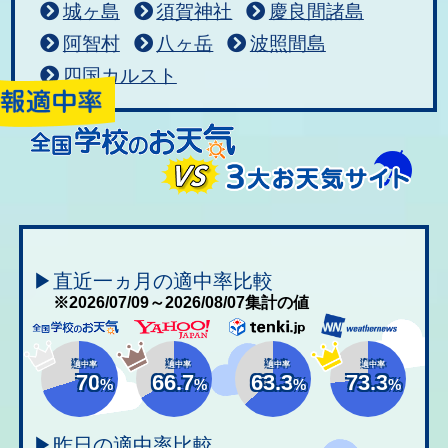
城ヶ島
須賀神社
慶良間諸島
阿智村
八ヶ岳
波照間島
四国カルスト
▶直近一ヵ月の適中率比較
※2026/07/09～2026/08/07集計の値
適中率
適中率
適中率
適中率
70
66.7
63.3
73.3
%
%
%
%
▶昨日の適中率比較