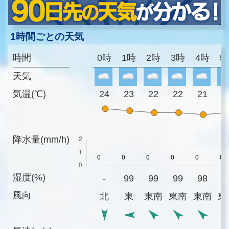
1時間ごとの天気
時間
0時
1時
2時
3時
4時
5
天気
気温(℃)
24
23
22
22
21
2
降水量(mm/h)
湿度(%)
-
99
99
99
98
9
風向
北
東
東南
東南
東南
東