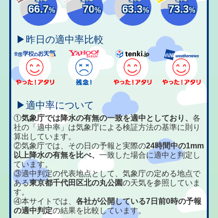
66.7
70
63.3
73.3
%
%
%
%
▶昨日の適中率比較
▶適中率について
①
気象庁では降水の有無の一致を適中としており、
各
社の「適中率」は気象庁による検証方法の基準に則り
算出しています。
②気象庁では、その日の予報と実際の
24時間中の1mm
以上降水の有無を比べ、
一致した場合に適中と判定し
ています。
③適中判定の代表地点として、気象庁の定める地点で
ある
東京都千代田区北の丸公園
の天気を参照していま
す。
④本サイトでは、
各社が公開している7日前0時の予報
の適中判定
の結果を比較しています。