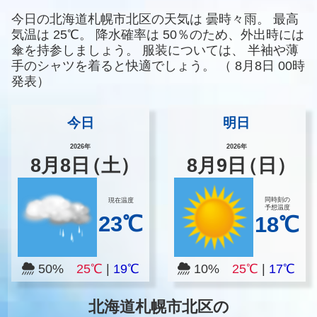
今日の北海道札幌市北区の天気は
曇時々雨。
最高
気温は
25℃。
降水確率は
50％のため、外出時には
傘を持参しましょう。
服装については、
半袖や薄
手のシャツを着ると快適でしょう。
（
8月8日 00時
発表）
今日
明日
2026年
2026年
8
月
8
日
（土）
8
月
9
日
（日）
同時刻の
現在温度
予想温度
23℃
18℃
50%
25℃
|
19℃
10%
25℃
|
17℃
北海道札幌市北区の