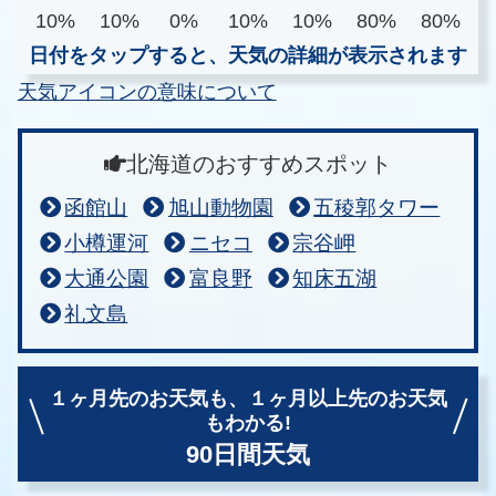
10%
10%
0%
10%
10%
80%
80%
日付をタップすると、天気の詳細が表示されます
天気アイコンの意味について
北海道のおすすめスポット
函館山
旭山動物園
五稜郭タワー
小樽運河
ニセコ
宗谷岬
大通公園
富良野
知床五湖
礼文島
１ヶ月先のお天気も、
１ヶ月以上先のお天気
もわかる!
90日間天気