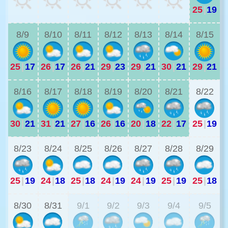
25
|
19
2
8/9
8/10
8/11
8/12
8/13
8/14
8/15
25
|
17
26
|
17
26
|
21
29
|
23
29
|
21
30
|
21
29
|
21
2
8/16
8/17
8/18
8/19
8/20
8/21
8/22
30
|
21
31
|
21
27
|
16
26
|
16
20
|
18
22
|
17
25
|
19
2
8/23
8/24
8/25
8/26
8/27
8/28
8/29
25
|
19
24
|
18
25
|
18
24
|
19
24
|
19
25
|
19
25
|
18
2
8/30
8/31
9/1
9/2
9/3
9/4
9/5