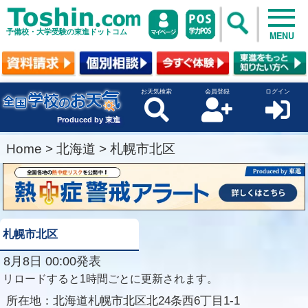
予備校・大学受験の東進ドットコム
MENU
お天気検索
会員登録
ログイン
Produced by 東進
Home
>
北海道
>
札幌市北区
札幌市北区
8月8日 00:00発表
リロードすると1時間ごとに更新されます。
所在地：
北海道札幌市北区北24条西6丁目1-1