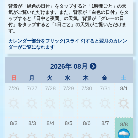
背景が「緑色の日付」をタップすると「1時間ごと」の天
気がご覧いただけます。また、背景が「白色の日付」をタ
ップすると「日中と夜間」の天気、背景が「グレーの日
付」をタップすると「1日ごと」の天気がご覧いただけま
す。
カレンダー部分をフリック(スライド)すると翌月のカレン
ダーがご覧になれます
2026年 08月
日
月
火
水
木
金
土
7/26
7/27
7/28
7/29
7/30
7/31
8/1
2
8/2
8/3
8/4
8/5
8/6
8/7
8/8