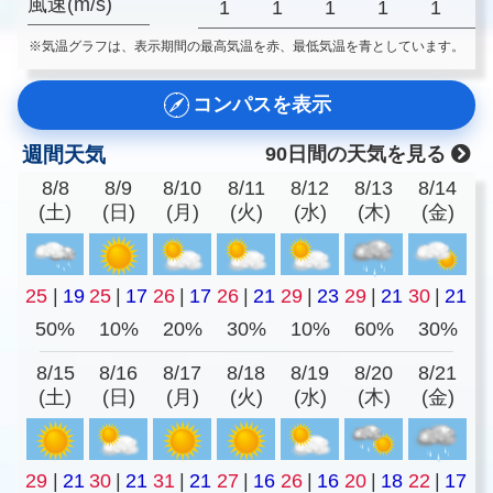
風速(m/s)
1
1
1
1
1
※気温グラフは、表示期間の最高気温を赤、最低気温を青としています。
コンパスを表示
週間天気
90日間の天気を見る
8/8
8/9
8/10
8/11
8/12
8/13
8/14
(土)
(日)
(月)
(火)
(水)
(木)
(金)
25
|
19
25
|
17
26
|
17
26
|
21
29
|
23
29
|
21
30
|
21
50%
10%
20%
30%
10%
60%
30%
8/15
8/16
8/17
8/18
8/19
8/20
8/21
(土)
(日)
(月)
(火)
(水)
(木)
(金)
29
|
21
30
|
21
31
|
21
27
|
16
26
|
16
20
|
18
22
|
17