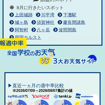
8月に行きたいスポット
上田城跡
川平湾
下灘駅
城ヶ島
須賀神社
慶良間諸島
阿智村
八ヶ岳
波照間島
四国カルスト
▶直近一ヵ月の適中率比較
※2026/07/09～2026/08/07集計の値
適中率
適中率
適中率
適中率