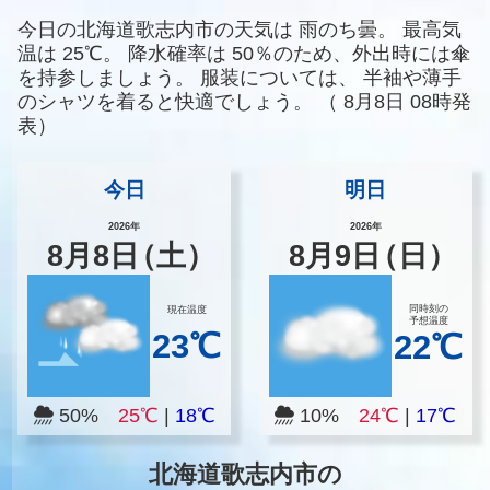
今日の北海道歌志内市の天気は
雨のち曇。
最高気
温は
25℃。
降水確率は
50％のため、外出時には傘
を持参しましょう。
服装については、
半袖や薄手
のシャツを着ると快適でしょう。
（
8月8日 08時発
表）
今日
明日
2026年
2026年
8
月
8
日
（土）
8
月
9
日
（日）
同時刻の
現在温度
予想温度
23℃
22℃
50%
25℃
|
18℃
10%
24℃
|
17℃
北海道歌志内市の