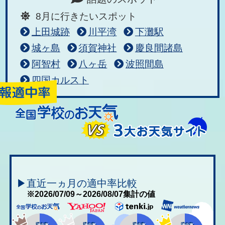
8月に行きたいスポット
上田城跡
川平湾
下灘駅
城ヶ島
須賀神社
慶良間諸島
阿智村
八ヶ岳
波照間島
四国カルスト
▶直近一ヵ月の適中率比較
※2026/07/09～2026/08/07集計の値
適中率
適中率
適中率
適中率