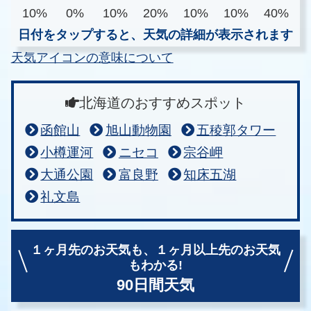
10%
0%
10%
20%
10%
10%
40%
日付をタップすると、天気の詳細が表示されます
天気アイコンの意味について
北海道のおすすめスポット
函館山
旭山動物園
五稜郭タワー
小樽運河
ニセコ
宗谷岬
大通公園
富良野
知床五湖
礼文島
１ヶ月先のお天気も、
１ヶ月以上先のお天気
もわかる!
90日間天気