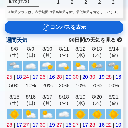
風速(m/s)
1
2
2
2
2
※気温グラフは、表示期間の最高気温を赤、最低気温を青としています。
コンパスを表示
週間天気
90日間の天気を見る
8/8
8/9
8/10
8/11
8/12
8/13
8/14
(土)
(日)
(月)
(火)
(水)
(木)
(金)
25
|
18
24
|
17
26
|
16
28
|
20
30
|
20
30
|
19
28
|
16
50%
10%
20%
20%
10%
70%
60%
8/15
8/16
8/17
8/18
8/19
8/20
8/21
(土)
(日)
(月)
(火)
(水)
(木)
(金)
28
|
17
27
|
17
30
|
19
27
|
16
27
|
17
28
|
16
22
|
10