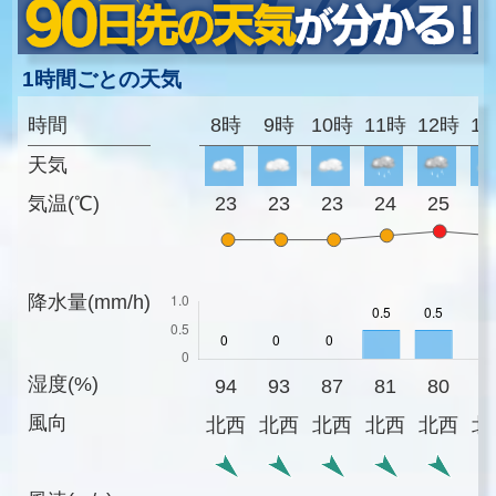
1時間ごとの天気
時間
8時
9時
10時
11時
12時
1
天気
気温(℃)
23
23
23
24
25
2
降水量(mm/h)
湿度(%)
94
93
87
81
80
7
風向
北西
北西
北西
北西
北西
北