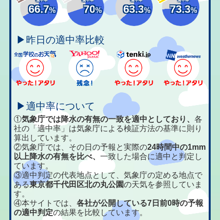
66.7
70
63.3
73.3
%
%
%
%
▶昨日の適中率比較
▶適中率について
①
気象庁では降水の有無の一致を適中としており、
各
社の「適中率」は気象庁による検証方法の基準に則り
算出しています。
②気象庁では、その日の予報と実際の
24時間中の1mm
以上降水の有無を比べ、
一致した場合に適中と判定し
ています。
③適中判定の代表地点として、気象庁の定める地点で
ある
東京都千代田区北の丸公園
の天気を参照していま
す。
④本サイトでは、
各社が公開している7日前0時の予報
の適中判定
の結果を比較しています。