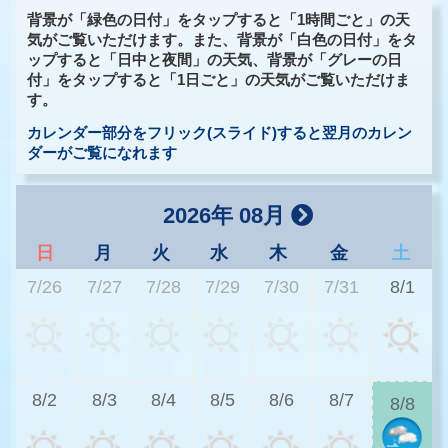
背景が「緑色の日付」をタップすると「1時間ごと」の天
気がご覧いただけます。また、背景が「白色の日付」をタ
ップすると「日中と夜間」の天気、背景が「グレーの日
付」をタップすると「1日ごと」の天気がご覧いただけま
す。
カレンダー部分をフリック(スライド)すると翌月のカレン
ダーがご覧になれます
2026年 08月
日
月
火
水
木
金
土
7/26
7/27
7/28
7/29
7/30
7/31
8/1
2
8/2
8/3
8/4
8/5
8/6
8/7
8/8