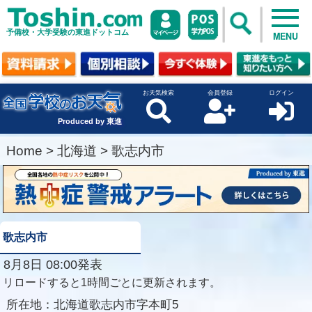
予備校・大学受験の東進ドットコム
MENU
お天気検索
会員登録
ログイン
Produced by 東進
Home
>
北海道
>
歌志内市
歌志内市
8月8日 08:00発表
リロードすると1時間ごとに更新されます。
所在地：
北海道歌志内市字本町5