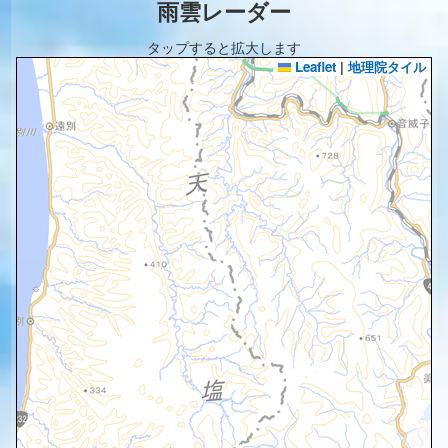
雨雲レーダー
タップすると拡大します
Leaflet
|
地理院タイル