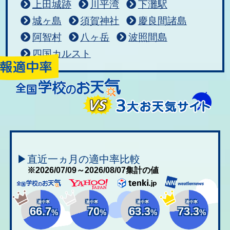
上田城跡
川平湾
下灘駅
城ヶ島
須賀神社
慶良間諸島
阿智村
八ヶ岳
波照間島
四国カルスト
▶直近一ヵ月の適中率比較
※2026/07/09～2026/08/07集計の値
適中率
適中率
適中率
適中率
66.7
70
63.3
73.3
%
%
%
%