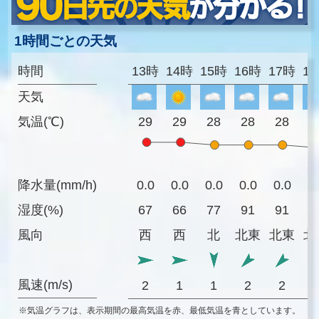
1時間ごとの天気
時間
13時
14時
15時
16時
17時
1
天気
気温(℃)
29
29
28
28
28
2
降水量(mm/h)
0.0
0.0
0.0
0.0
0.0
0
湿度(%)
67
66
77
91
91
9
風向
西
西
北
北東
北東
北
風速(m/s)
2
1
1
2
2
※気温グラフは、表示期間の最高気温を赤、最低気温を青としています。