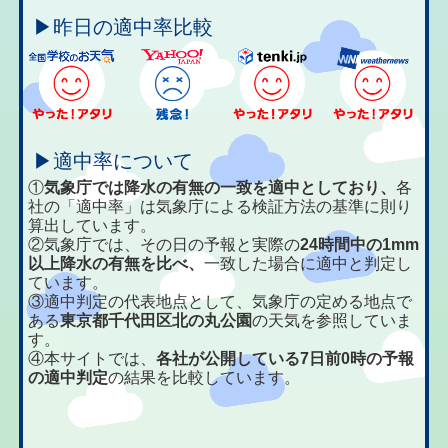
▶昨日の適中率比較
▶適中率について
①
気象庁では降水の有無の一致を適中としており、
各
社の「適中率」は気象庁による検証方法の基準に則り
算出しています。
②気象庁では、その日の予報と実際の
24時間中の1mm
以上降水の有無を比べ、
一致した場合に適中と判定し
ています。
③適中判定の代表地点として、気象庁の定める地点で
ある
東京都千代田区北の丸公園
の天気を参照していま
す。
④本サイトでは、
各社が公開している7日前0時の予報
の適中判定
の結果を比較しています。