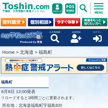
予備校・大学受験の東進ドットコム
MENU
お天気検索
会員登録
ログイン
Produced by 東進
Home
>
北海道
>
福島町
福島町
8月8日 13:00発表
リロードすると1時間ごとに更新されます。
所在地：
北海道福島町字福島820