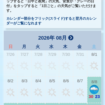
ップすると「日中と夜間」の天気、背景が「グレーの日
付」をタップすると「1日ごと」の天気がご覧いただけま
す。
カレンダー部分をフリック(スライド)すると翌月のカレン
ダーがご覧になれます
2026年 08月
日
月
火
水
木
金
土
7/26
7/27
7/28
7/29
7/30
7/31
8/1
2
8/2
8/3
8/4
8/5
8/6
8/7
8/8
30
|
23
2