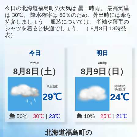
今日の北海道福島町の天気は
曇一時雨。
最高気温
は
30℃。
降水確率は
50％のため、外出時には傘を
持参しましょう。
服装については、
半袖や薄手の
シャツを着ると快適でしょう。
（
8月8日 13時発
表）
今日
明日
2026年
2026年
8
月
8
日
（土）
8
月
9
日
（日）
同時刻の
現在温度
予想温度
29℃
24℃
50%
30℃
|
23℃
10%
25℃
|
21℃
北海道福島町の