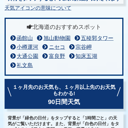
天気アイコンの意味について
北海道のおすすめスポット
函館山
旭山動物園
五稜郭タワー
小樽運河
ニセコ
宗谷岬
大通公園
富良野
知床五湖
礼文島
１ヶ月先のお天気も、
１ヶ月以上先のお天気
もわかる!
90日間天気
背景が「緑色の日付」をタップすると「1時間ごと」の天
気がご覧いただけます。また、背景が「白色の日付」をタ