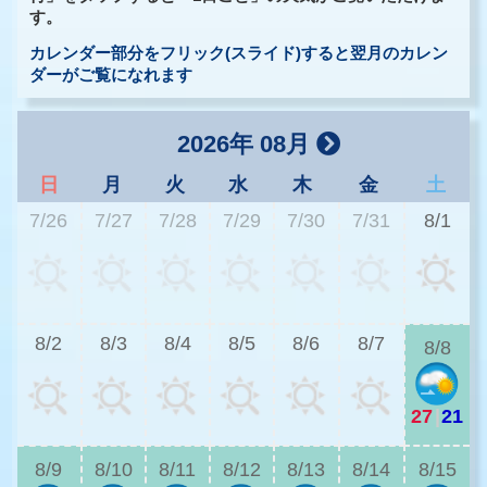
す。
カレンダー部分をフリック(スライド)すると翌月のカレン
ダーがご覧になれます
2026年 08月
日
月
火
水
木
金
土
7/26
7/27
7/28
7/29
7/30
7/31
8/1
2
8/2
8/3
8/4
8/5
8/6
8/7
8/8
27
|
21
2
8/9
8/10
8/11
8/12
8/13
8/14
8/15