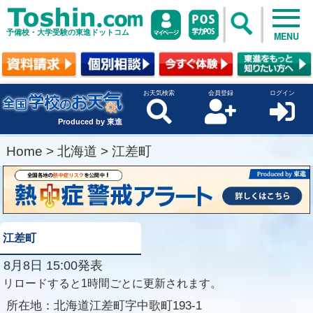
予備校・大学受験の東進ドットコム
MENU
お天気検索
会員登録
ログイン
Produced by 東進
Home
>
北海道
>
江差町
江差町
8月8日 15:00発表
リロードすると1時間ごとに更新されます。
所在地：
北海道江差町字中歌町193-1