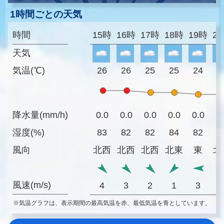
1時間ごとの天気
時間
15時
16時
17時
18時
19時
2
天気
気温(℃)
26
26
25
25
24
2
降水量(mm/h)
0.0
0.0
0.0
0.0
0.0
0
湿度(%)
83
82
82
84
82
7
風向
北西
北西
北西
北東
東
北
風速(m/s)
4
3
2
1
3
※気温グラフは、表示期間の最高気温を赤、最低気温を青としています。