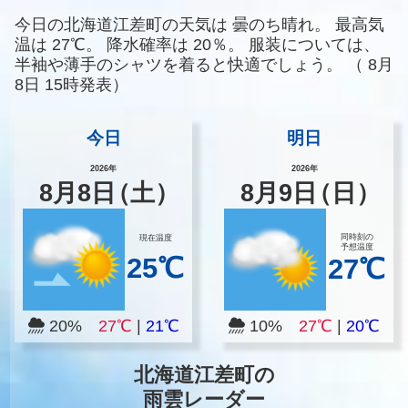
今日の北海道江差町の天気は
曇のち晴れ。
最高気
温は
27℃。
降水確率は
20％。
服装については、
半袖や薄手のシャツを着ると快適でしょう。
（
8月
8日 15時発表）
今日
明日
2026年
2026年
8
月
8
日
（土）
8
月
9
日
（日）
同時刻の
現在温度
予想温度
25℃
27℃
20%
27℃
|
21℃
10%
27℃
|
20℃
北海道江差町の
雨雲レーダー