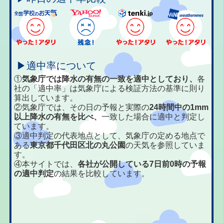
▶適中率について
①
気象庁では降水の有無の一致を適中としており、
各
社の「適中率」は気象庁による検証方法の基準に則り
算出しています。
②気象庁では、その日の予報と実際の
24時間中の1mm
以上降水の有無を比べ、
一致した場合に適中と判定し
ています。
③適中判定の代表地点として、気象庁の定める地点で
ある
東京都千代田区北の丸公園
の天気を参照していま
す。
④本サイトでは、
各社が公開している7日前0時の予報
の適中判定
の結果を比較しています。