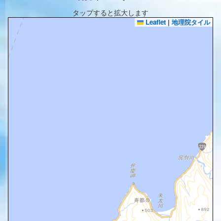
タップすると拡大します
Leaflet
|
地理院タイル