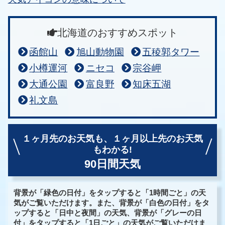
北海道のおすすめスポット
函館山
旭山動物園
五稜郭タワー
小樽運河
ニセコ
宗谷岬
大通公園
富良野
知床五湖
礼文島
１ヶ月先のお天気も、
１ヶ月以上先のお天気
もわかる!
90日間天気
背景が「緑色の日付」をタップすると「1時間ごと」の天
気がご覧いただけます。また、背景が「白色の日付」をタ
ップすると「日中と夜間」の天気、背景が「グレーの日
付」をタップすると「1日ごと」の天気がご覧いただけま