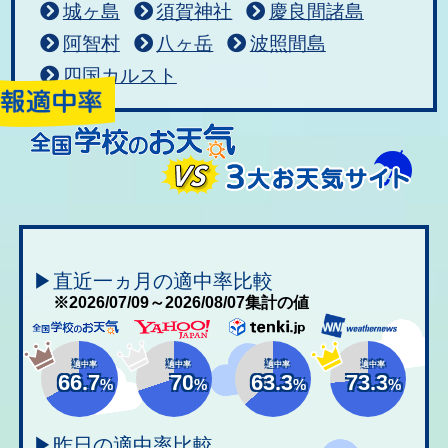
城ヶ島
須賀神社
慶良間諸島
阿智村
八ヶ岳
波照間島
四国カルスト
▶直近一ヵ月の適中率比較
※2026/07/09～2026/08/07集計の値
適中率
適中率
適中率
適中率
66.7
70
63.3
73.3
%
%
%
%
▶昨日の適中率比較