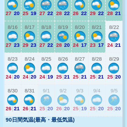
27
|
20
25
|
19
27
|
22
28
|
22
26
|
22
29
|
22
28
|
21
2
8/16
8/17
8/18
8/19
8/20
8/21
8/22
27
|
23
29
|
23
27
|
22
28
|
20
24
|
17
23
|
17
24
|
21
2
8/23
8/24
8/25
8/26
8/27
8/28
8/29
24
|
20
24
|
20
24
|
19
25
|
21
25
|
21
25
|
21
25
|
20
2
8/30
8/31
9/1
9/2
9/3
9/4
9/5
26
|
21
26
|
21
25
|
20
26
|
20
25
|
19
25
|
20
25
|
20
90日間気温(最高・最低気温)