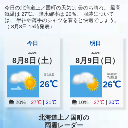
今日の北海道上ノ国町の天気は
曇のち晴れ。
最高
気温は
27℃。
降水確率は
20％。
服装について
は、
半袖や薄手のシャツを着ると快適でしょう。
（
8月8日 15時発表）
今日
明日
2026年
2026年
8
月
8
日
（土）
8
月
9
日
（日）
同時刻の
現在温度
予想温度
26℃
26℃
20%
27℃
|
21℃
10%
27℃
|
20℃
北海道上ノ国町の
雨雲レーダー