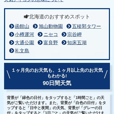
北海道のおすすめスポット
函館山
旭山動物園
五稜郭タワー
小樽運河
ニセコ
宗谷岬
大通公園
富良野
知床五湖
礼文島
１ヶ月先のお天気も、
１ヶ月以上先のお天気
もわかる!
90日間天気
背景が「緑色の日付」をタップすると「1時間ごと」の天
気がご覧いただけます。また、背景が「白色の日付」をタ
ップすると「日中と夜間」の天気、背景が「グレーの日
付」をタップすると「1日ごと」の天気がご覧いただけま