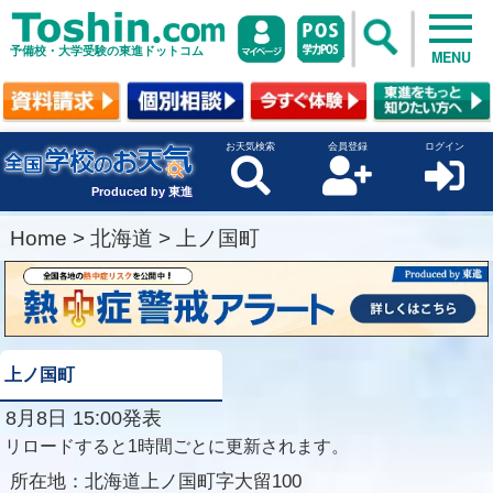
予備校・大学受験の東進ドットコム
MENU
お天気検索
会員登録
ログイン
Produced by 東進
Home
>
北海道
>
上ノ国町
上ノ国町
8月8日 15:00発表
リロードすると1時間ごとに更新されます。
所在地：
北海道上ノ国町字大留100