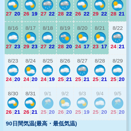
27
|
20
26
|
19
27
|
22
28
|
22
26
|
22
29
|
22
28
|
21
2
8/16
8/17
8/18
8/19
8/20
8/21
8/22
27
|
23
29
|
23
27
|
22
28
|
20
24
|
17
23
|
17
24
|
21
2
8/23
8/24
8/25
8/26
8/27
8/28
8/29
24
|
20
24
|
20
24
|
19
25
|
21
25
|
21
25
|
21
25
|
20
2
8/30
8/31
9/1
9/2
9/3
9/4
9/5
26
|
21
26
|
21
25
|
20
26
|
20
25
|
19
25
|
20
25
|
20
90日間気温(最高・最低気温)