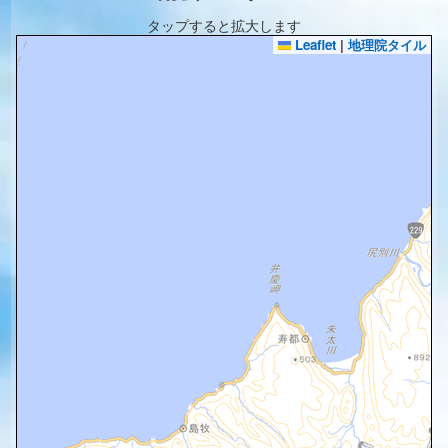
タップすると拡大します
Leaflet
|
地理院タイル