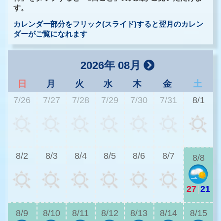
す。
カレンダー部分をフリック(スライド)すると翌月のカレン
ダーがご覧になれます
2026年 08月
日
月
火
水
木
金
土
7/26
7/27
7/28
7/29
7/30
7/31
8/1
2
8/2
8/3
8/4
8/5
8/6
8/7
8/8
27
|
21
2
8/9
8/10
8/11
8/12
8/13
8/14
8/15