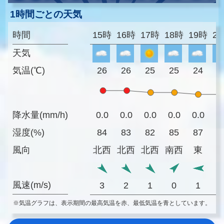
1時間ごとの天気
時間
15時
16時
17時
18時
19時
2
天気
気温(℃)
26
26
25
25
24
2
降水量(mm/h)
0.0
0.0
0.0
0.0
0.0
0
湿度(%)
84
83
82
85
87
8
風向
北西
北西
北西
南西
東
風速(m/s)
3
2
1
0
1
※気温グラフは、表示期間の最高気温を赤、最低気温を青としています。