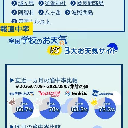
城ヶ島
須賀神社
慶良間諸島
阿智村
八ヶ岳
波照間島
四国カルスト
▶直近一ヵ月の適中率比較
※2026/07/09～2026/08/07集計の値
適中率
適中率
適中率
適中率
66.7
70
63.3
73.3
%
%
%
%
▶昨日の適中率比較