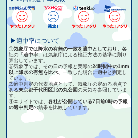
▶適中率について
①
気象庁では降水の有無の一致を適中としており、
各
社の「適中率」は気象庁による検証方法の基準に則り
算出しています。
②気象庁では、その日の予報と実際の
24時間中の1mm
以上降水の有無を比べ、
一致した場合に適中と判定し
ています。
③適中判定の代表地点として、気象庁の定める地点で
ある
東京都千代田区北の丸公園
の天気を参照していま
す。
④本サイトでは、
各社が公開している7日前0時の予報
の適中判定
の結果を比較しています。