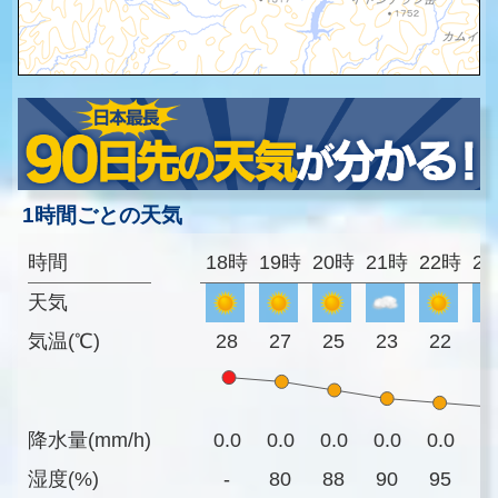
1時間ごとの天気
時間
18時
19時
20時
21時
22時
2
天気
気温(℃)
28
27
25
23
22
2
降水量(mm/h)
0.0
0.0
0.0
0.0
0.0
0
湿度(%)
-
80
88
90
95
9