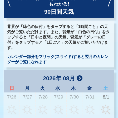
もわかる!
90日間天気
背景が「緑色の日付」をタップすると「1時間ごと」の天
気がご覧いただけます。また、背景が「白色の日付」をタ
ップすると「日中と夜間」の天気、背景が「グレーの日
付」をタップすると「1日ごと」の天気がご覧いただけま
す。
カレンダー部分をフリック(スライド)すると翌月のカレン
ダーがご覧になれます
2026年 08月
日
月
火
水
木
金
土
7/26
7/27
7/28
7/29
7/30
7/31
8/1
2