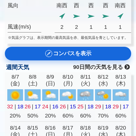
風向
南西
西
西
西
南西
風速(m/s)
2
2
1
1
1
※気温グラフは、表示期間の最高気温を赤、最低気温を青としています。
コンパスを表示
週間天気
90日間の天気を見る
8/7
8/8
8/9
8/10
8/11
8/12
8/13
(金)
(土)
(日)
(月)
(火)
(水)
(木)
32
|
18
26
|
17
24
|
16
26
|
15
25
|
18
29
|
18
29
|
17
20%
50%
20%
60%
60%
70%
60%
8/14
8/15
8/16
8/17
8/18
8/19
8/20
(金)
(土)
(日)
(月)
(火)
(水)
(木)