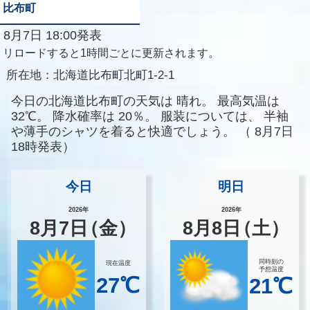
比布町
8月7日 18:00発表
リロードすると1時間ごとに更新されます。
所在地：
北海道比布町北町1-2-1
今日の北海道比布町の天気は
晴れ。
最高気温は
32℃。
降水確率は
20％。
服装については、
半袖
や薄手のシャツを着ると快適でしょう。
（
8月7日
18時発表）
今日
明日
2026年
2026年
8
月
7
日
（金）
8
月
8
日
（土）
同時刻の
現在温度
予想温度
27℃
21℃