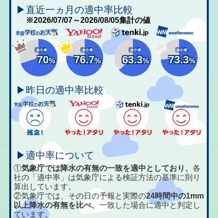
▶直近一ヵ月の適中率比較
※2026/07/07～2026/08/05集計の値
適中率
適中率
適中率
適中率
70
76.7
63.3
73.3
%
%
%
%
▶昨日の適中率比較
▶適中率について
①
気象庁では降水の有無の一致を適中としており、
各
社の「適中率」は気象庁による検証方法の基準に則り
算出しています。
②気象庁では、その日の予報と実際の
24時間中の1mm
以上降水の有無を比べ、
一致した場合に適中と判定し
ています。