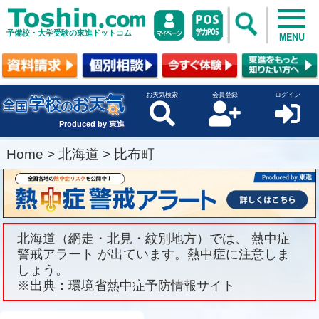
予備校・大学受験の東進ドットコム
MENU
お天気検索
会員登録
ログイン
Produced by 東進
Home
>
北海道
>
比布町
北海道（網走・北見・紋別地方）では、 熱中症
警戒アラート が出ています。熱中症に注意しま
しょう。
※出典：環境省熱中症予防情報サイト