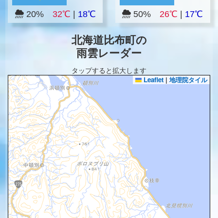
20%
32℃
|
18℃
50%
26℃
|
17℃
北海道比布町の
雨雲レーダー
タップすると拡大します
Leaflet
|
地理院タイル