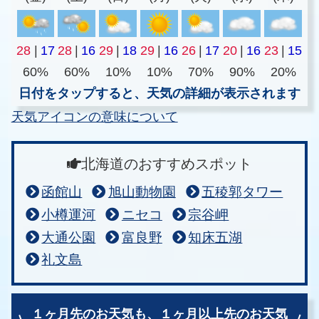
28
|
17
28
|
16
29
|
18
29
|
16
26
|
17
20
|
16
23
|
15
60%
60%
10%
10%
70%
90%
20%
日付をタップすると、天気の詳細が表示されます
天気アイコンの意味について
北海道のおすすめスポット
函館山
旭山動物園
五稜郭タワー
小樽運河
ニセコ
宗谷岬
大通公園
富良野
知床五湖
礼文島
１ヶ月先のお天気も、
１ヶ月以上先のお天気