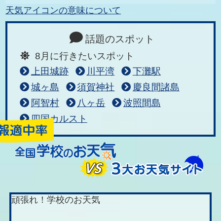
天気アイコンの意味について
話題のスポット
8月に行きたいスポット
上田城跡
川平湾
下灘駅
城ヶ島
須賀神社
慶良間諸島
阿智村
八ヶ岳
波照間島
四国カルスト
頑張れ！学校のお天気