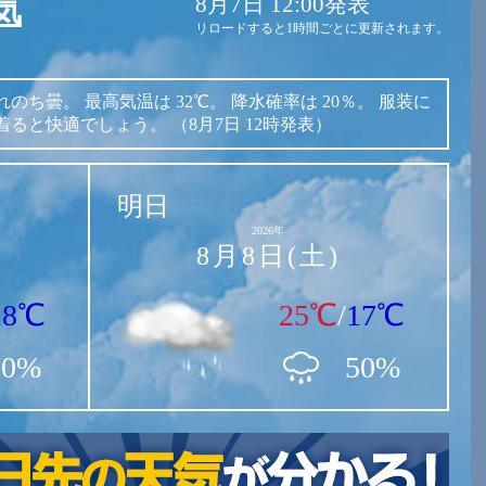
8月7日 12:00発表
気
リロードすると1時間ごとに更新されます。
れのち曇。
最高気温は
32℃。
降水確率は
20％。
服装に
着ると快適でしょう。
（8月7日 12時発表）
明日
2026年
8月8日(土)
18℃
25℃
/
17℃
20%
50%