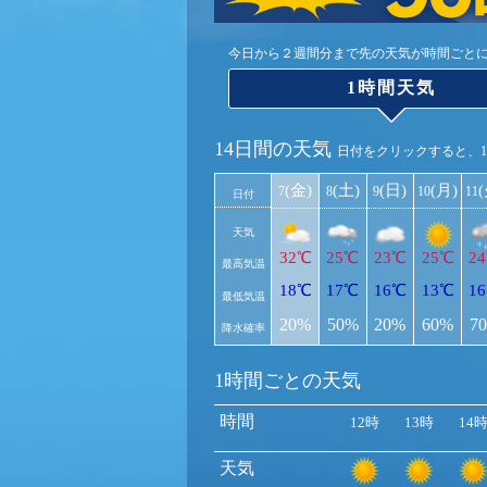
今日から２週間分まで先の天気が時間ごと
1時間天気
14日間の天気
日付をクリックすると、
(金)
(土)
(日)
(月)
7
8
9
10
11
日付
天気
32℃
25℃
23℃
25℃
2
最高気温
18℃
17℃
16℃
13℃
1
最低気温
20%
50%
20%
60%
7
降水確率
1時間ごとの天気
時間
12時
13時
14
天気