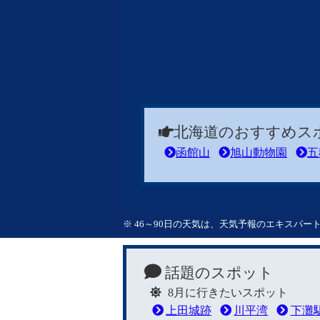
北海道のおすすめス
函館山
旭山動物園
五
※ 46～90日の天気は、天気予報のエキスパ
話題のスポット
8月に行きたいスポット
上田城跡
川平湾
下灘