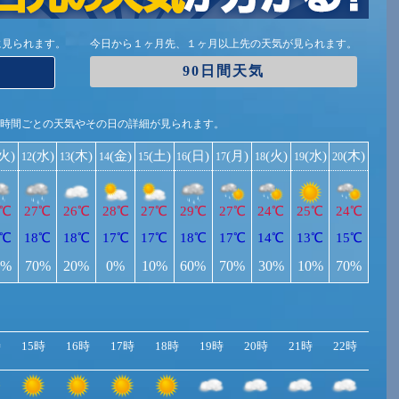
に見られます。
今日から１ヶ月先、１ヶ月以上先の天気が見られます。
90日間天気
1時間ごとの天気やその日の詳細が見られます。
(火)
(水)
(木)
(金)
(土)
(日)
(月)
(火)
(水)
(木)
12
13
14
15
16
17
18
19
20
4℃
27℃
26℃
28℃
27℃
29℃
27℃
24℃
25℃
24℃
6℃
18℃
18℃
17℃
17℃
18℃
17℃
14℃
13℃
15℃
0%
70%
20%
0%
10%
60%
70%
30%
10%
70%
時
15時
16時
17時
18時
19時
20時
21時
22時
23