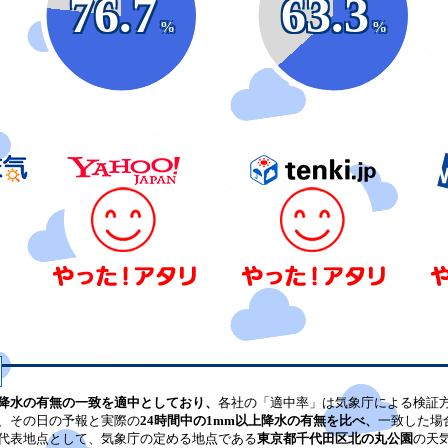
76.7
63.3
%
%
降水の有無の一致を適中としており、
各社の「適中率」は気象庁による検証
、その日の予報と実際の
24時間中の1mm以上降水の有無を比べ、
一致した場
代表地点として、気象庁の定める地点である
東京都千代田区北の丸公園
の天