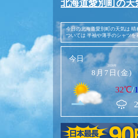
北海道愛別町の天
今日の北海道愛別町の天気は
晴
ついては
半袖や薄手のシャツを
今日
2026年
8月7日(金)
32℃
/