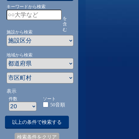
キーワードから検索
を
含
む
施設から検索
地域から検索
表示
件数
ソート
50音順
以上の条件で検索する
検索条件をクリア