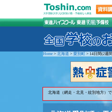
大学受験(大学入試)対策の塾・予備校なら東進
Home
>
北海道
>
愛別町
>
14日間(2
北海道（網走・北見・紋別地方）で