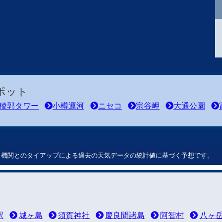
ポット
稜郭タワー
小樽運河
ニセコ
宗谷岬
大通公園
ート機関とのタイアップによる過去の天気データの統計値に基づく予想です。
駅
城ヶ島
須賀神社
慶良間諸島
阿智村
八ヶ