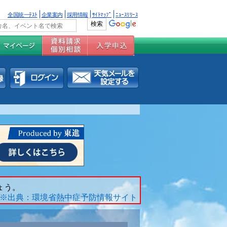
全国統一ﾃｽﾄ
企業案内
採用情報
ｻｲﾄﾏｯﾌﾟ
ﾆｭｰｽﾘﾘｰｽ
ょう。
※出典：環境省熱中症予防情報サイト