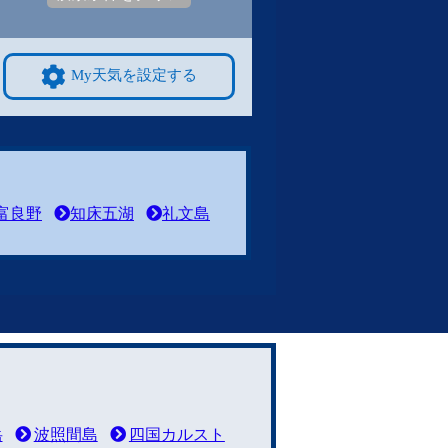
My天気を設定する
富良野
知床五湖
礼文島
岳
波照間島
四国カルスト