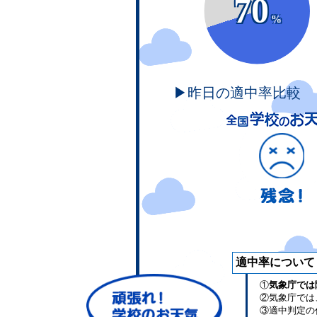
70
%
▶昨日の適中率比較
適中率について
①
気象庁では
②気象庁では
③適中判定の