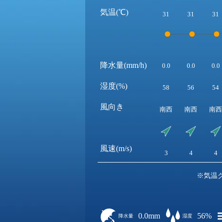
気温(℃)
31
31
31
降水量(mm/h)
0.0
0.0
0.0
湿度(%)
58
56
54
風向き
南西
南西
南西
風速(m/s)
3
4
4
※気温
0.0mm
56%
降水量
湿度