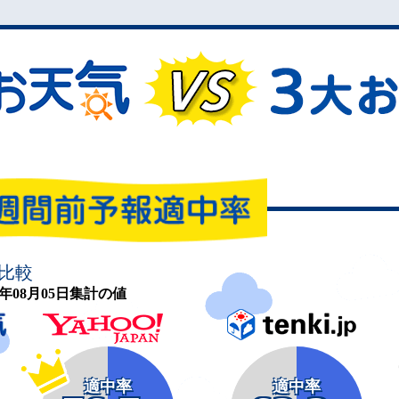
比較
26年08月05日集計の値
適中率
適中率