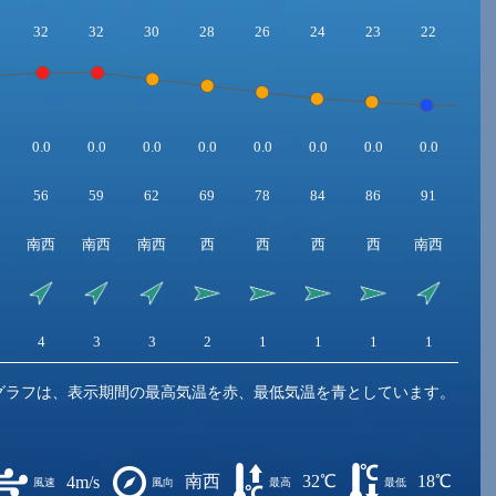
32
32
30
28
26
24
23
22
22
0.0
0.0
0.0
0.0
0.0
0.0
0.0
0.0
0.0
56
59
62
69
78
84
86
91
94
南西
南西
南西
西
西
西
西
南西
南
4
3
3
2
1
1
1
1
1
グラフは、表示期間の最高気温を赤、最低気温を青としています。
南西
32℃
18℃
4m/s
風速
風向
最高
最低