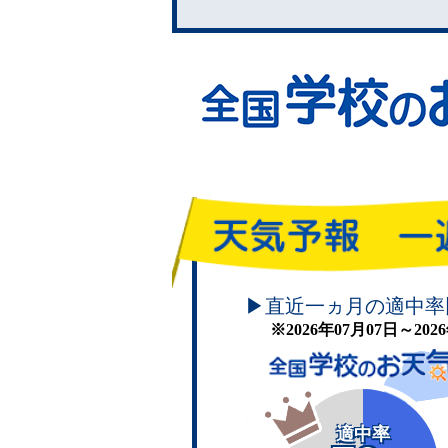
頑張れ！学校のお天気
▶直近一ヵ月の適中率
※2026年07月07日～20
適中率