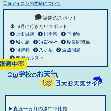
天気アイコンの意味について
話題のスポット
8月に行きたいスポット
上田城跡
川平湾
下灘駅
城ヶ島
須賀神社
慶良間諸島
阿智村
八ヶ岳
波照間島
四国カルスト
▶直近一ヵ月の適中率比較