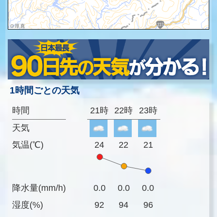
1時間ごとの天気
時間
21時
22時
23時
天気
気温(℃)
24
22
21
降水量(mm/h)
0.0
0.0
0.0
湿度(%)
92
94
96