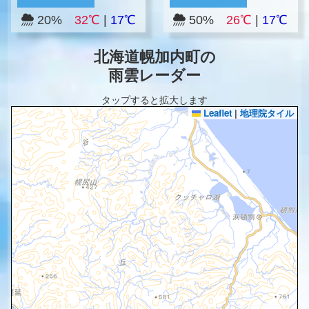
20%
32℃
|
17℃
50%
26℃
|
17℃
北海道幌加内町の
雨雲レーダー
タップすると拡大します
Leaflet
|
地理院タイル