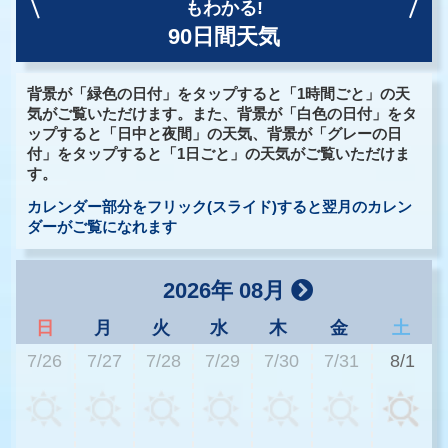
もわかる!
90日間天気
背景が「緑色の日付」をタップすると「1時間ごと」の天
気がご覧いただけます。また、背景が「白色の日付」をタ
ップすると「日中と夜間」の天気、背景が「グレーの日
付」をタップすると「1日ごと」の天気がご覧いただけま
す。
カレンダー部分をフリック(スライド)すると翌月のカレン
ダーがご覧になれます
2026年 08月
日
月
火
水
木
金
土
7/26
7/27
7/28
7/29
7/30
7/31
8/1
2