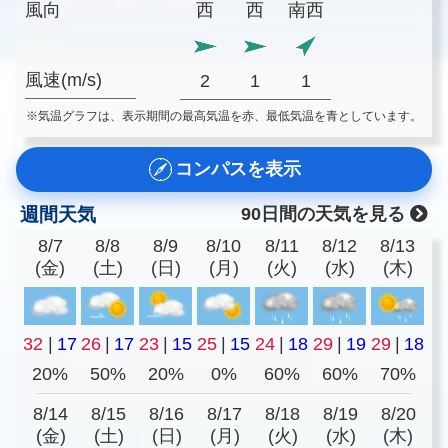
風向
西
西
南西
風速(m/s)
2
1
1
※気温グラフは、表示期間の最高気温を赤、最低気温を青としています。
コンパスを表示
週間天気
90日間の天気を見る
8/7
8/8
8/9
8/10
8/11
8/12
8/13
(金)
(土)
(日)
(月)
(火)
(水)
(木)
32
|
17
26
|
17
23
|
15
25
|
15
24
|
18
29
|
19
29
|
18
20%
50%
20%
0%
60%
60%
70%
8/14
8/15
8/16
8/17
8/18
8/19
8/20
(金)
(土)
(日)
(月)
(火)
(水)
(木)