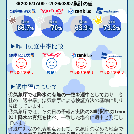
※2026/07/09～2026/08/07集計の値
適中率
適中率
適中率
適中率
66.7
70
63.3
73.3
%
%
%
%
▶昨日の適中率比較
▶適中率について
①
気象庁では降水の有無の一致を適中としており、
各
社の「適中率」は気象庁による検証方法の基準に則り
算出しています。
②気象庁では、その日の予報と実際の
24時間中の1mm
以上降水の有無を比べ、
一致した場合に適中と判定し
ています。
③適中判定の代表地点として、気象庁の定める地点で