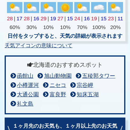
28
|
17
28
|
16
29
|
19
27
|
15
24
|
16
19
|
15
23
|
11
60%
30%
10%
10%
70%
100%
20%
日付をタップすると、天気の詳細が表示されます
天気アイコンの意味について
北海道のおすすめスポット
函館山
旭山動物園
五稜郭タワー
小樽運河
ニセコ
宗谷岬
大通公園
富良野
知床五湖
礼文島
１ヶ月先のお天気も、
１ヶ月以上先のお天気