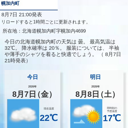
幌加内町
8月7日 21:00発表
リロードすると1時間ごとに更新されます。
所在地：
北海道幌加内町字幌加内4699
今日の北海道幌加内町の天気は
曇。
最高気温は
32℃。
降水確率は
20％。
服装については、
半袖
や薄手のシャツを着ると快適でしょう。
（
8月7日
21時発表）
今日
明日
2026年
2026年
8
月
7
日
（金）
8
月
8
日
（土）
同時刻の
現在温度
予想温度
22℃
17℃