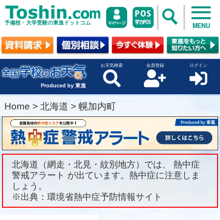
予備校・大学受験の東進ドットコム
MENU
お天気検索
会員登録
ログイン
Produced by 東進
Home
>
北海道
>
幌加内町
北海道（網走・北見・紋別地方）では、 熱中症
警戒アラート が出ています。熱中症に注意しま
しょう。
※出典：環境省熱中症予防情報サイト