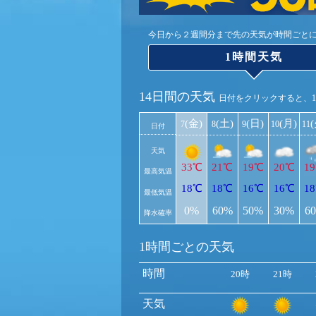
今日から２週間分まで先の天気が時間ごと
1時間天気
14日間の天気
日付をクリックすると、
(金)
(土)
(日)
(月)
7
8
9
10
11
日付
天気
33℃
21℃
19℃
20℃
1
最高気温
18℃
18℃
16℃
16℃
1
最低気温
0%
60%
50%
30%
6
降水確率
1時間ごとの天気
時間
20時
21時
天気