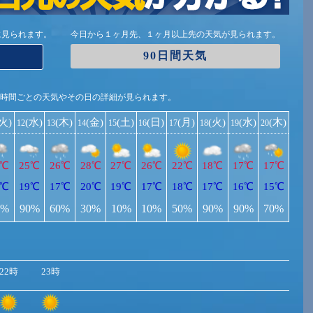
に見られます。
今日から１ヶ月先、１ヶ月以上先の天気が見られます。
90日間天気
1時間ごとの天気やその日の詳細が見られます。
(火)
(水)
(木)
(金)
(土)
(日)
(月)
(火)
(水)
(木)
12
13
14
15
16
17
18
19
20
9℃
25℃
26℃
28℃
27℃
26℃
22℃
18℃
17℃
17℃
8℃
19℃
17℃
20℃
19℃
17℃
18℃
17℃
16℃
15℃
0%
90%
60%
30%
10%
10%
50%
90%
90%
70%
22時
23時