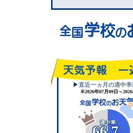
▶直近一ヵ月の適中率
※2026年07月09日～20
適中率
66.7