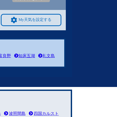
My天気を設定する
富良野
知床五湖
礼文島
岳
波照間島
四国カルスト