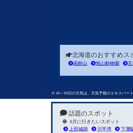
北海道のおすすめス
函館山
旭山動物園
五
※ 46～90日の天気は、天気予報のエキスパ
話題のスポット
8月に行きたいスポット
上田城跡
川平湾
下灘