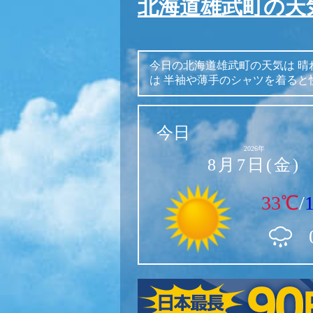
北海道雄武町の天
今日の北海道雄武町の天気は
晴
は
半袖や薄手のシャツを着ると
今日
2026年
8月7日(金)
33℃
/