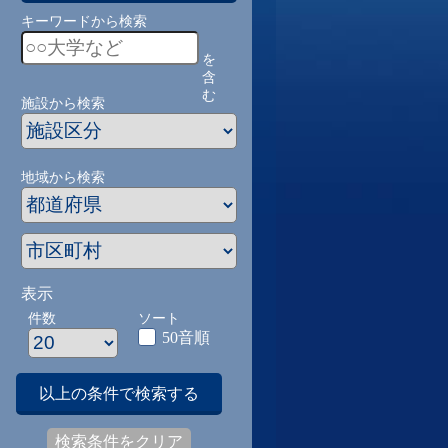
キーワードから検索
を
含
む
施設から検索
地域から検索
表示
件数
ソート
50音順
以上の条件で検索する
検索条件をクリア