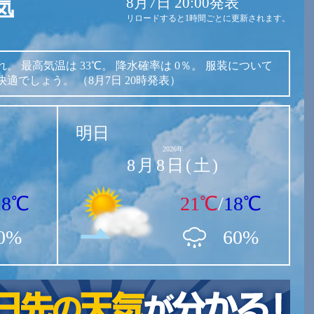
8月7日 20:00発表
気
リロードすると1時間ごとに更新されます。
れ。
最高気温は
33℃。
降水確率は
0％。
服装について
快適でしょう。
（8月7日 20時発表）
明日
2026年
8月8日(土)
18℃
21℃
/
18℃
0%
60%