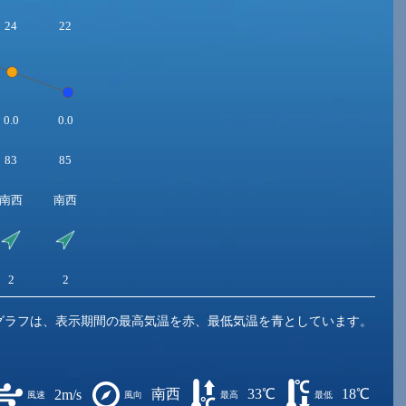
24
22
0.0
0.0
83
85
南西
南西
2
2
グラフは、表示期間の最高気温を赤、最低気温を青としています。
南西
33℃
18℃
2m/s
風速
風向
最高
最低