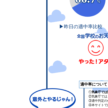
%
▶昨日の適中率比較
適中率について
①
気象庁では
②気象庁では
③適中判定の
④本サイトで