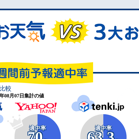
比較
26年08月07日集計の値
適中率
適中率
70
63.3