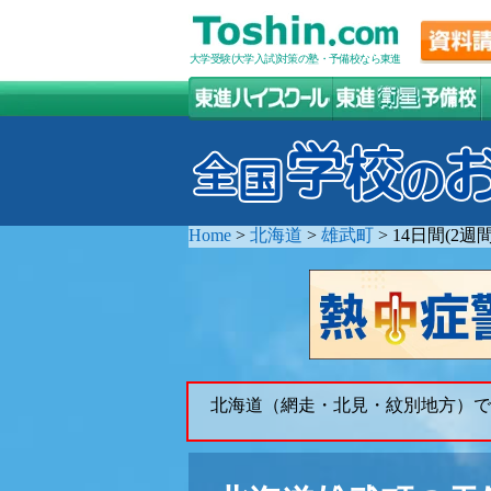
大学受験(大学入試)対策の塾・予備校なら東進
Home
>
北海道
>
雄武町
>
14日間(2
北海道（網走・北見・紋別地方）で