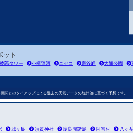
ポット
稜郭タワー
小樽運河
ニセコ
宗谷岬
大通公園
ート機関とのタイアップによる過去の天気データの統計値に基づく予想です。
駅
城ヶ島
須賀神社
慶良間諸島
阿智村
八ヶ