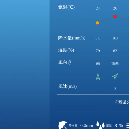
気温(℃)
24
26
降水量(mm/h)
0.0
0.0
湿度(%)
79
82
風向き
南
南西
風速(m/s)
1
3
※気温
0.0mm
81%
降水量
湿度