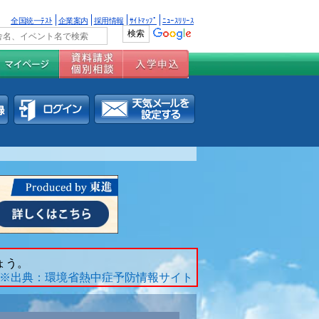
全国統一ﾃｽﾄ
企業案内
採用情報
ｻｲﾄﾏｯﾌﾟ
ﾆｭｰｽﾘﾘｰｽ
ょう。
※出典：環境省熱中症予防情報サイト