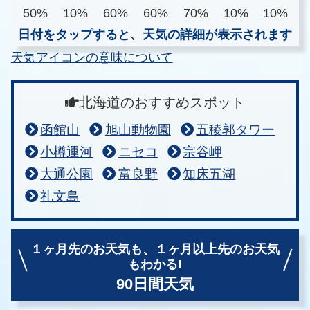
50%
10%
60%
60%
70%
10%
10%
日付をタップすると、天気の詳細が表示されます
天気アイコンの意味について
北海道のおすすめスポット
函館山
旭山動物園
五稜郭タワー
小樽運河
ニセコ
宗谷岬
大通公園
富良野
知床五湖
礼文島
１ヶ月先のお天気も、
１ヶ月以上先のお天気
もわかる!
90日間天気