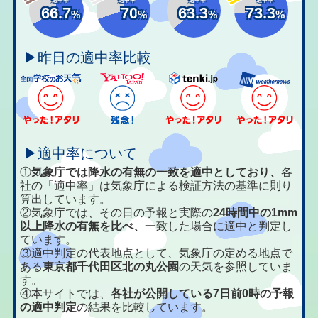
66.7
70
63.3
73.3
%
%
%
%
▶昨日の適中率比較
▶適中率について
①
気象庁では降水の有無の一致を適中としており、
各
社の「適中率」は気象庁による検証方法の基準に則り
算出しています。
②気象庁では、その日の予報と実際の
24時間中の1mm
以上降水の有無を比べ、
一致した場合に適中と判定し
ています。
③適中判定の代表地点として、気象庁の定める地点で
ある
東京都千代田区北の丸公園
の天気を参照していま
す。
④本サイトでは、
各社が公開している7日前0時の予報
の適中判定
の結果を比較しています。