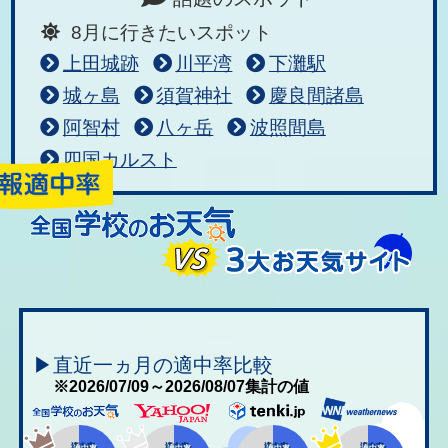
8月に行きたいスポット
上田城跡
川平湾
下灘駅
城ヶ島
須賀神社
慶良間諸島
阿智村
八ヶ岳
波照間島
四国カルスト
▶直近一ヵ月の適中率比較
※2026/07/09～2026/08/07集計の値
適中率
適中率
適中率
適中率