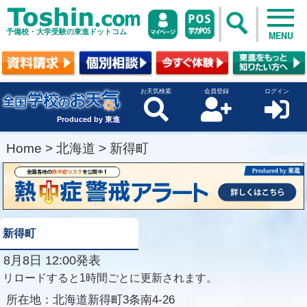
予備校・大学受験の東進ドットコム
MENU
お天気検索
会員登録
ログイン
Produced by 東進
Home
>
北海道
>
新得町
新得町
8月8日 12:00発表
リロードすると1時間ごとに更新されます。
所在地：
北海道新得町3条南4-26