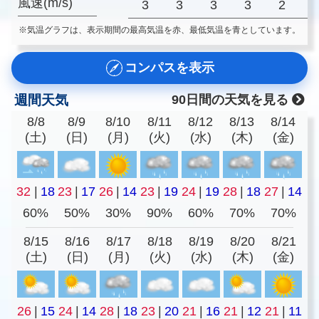
風速(m/s)
3
3
3
3
2
※気温グラフは、表示期間の最高気温を赤、最低気温を青としています。
コンパスを表示
週間天気
90日間の天気を見る
8/8
8/9
8/10
8/11
8/12
8/13
8/14
(土)
(日)
(月)
(火)
(水)
(木)
(金)
32
|
18
23
|
17
26
|
14
23
|
19
24
|
19
28
|
18
27
|
14
60%
50%
30%
90%
60%
70%
70%
8/15
8/16
8/17
8/18
8/19
8/20
8/21
(土)
(日)
(月)
(火)
(水)
(木)
(金)
26
|
15
24
|
14
28
|
18
23
|
20
21
|
16
21
|
12
21
|
11