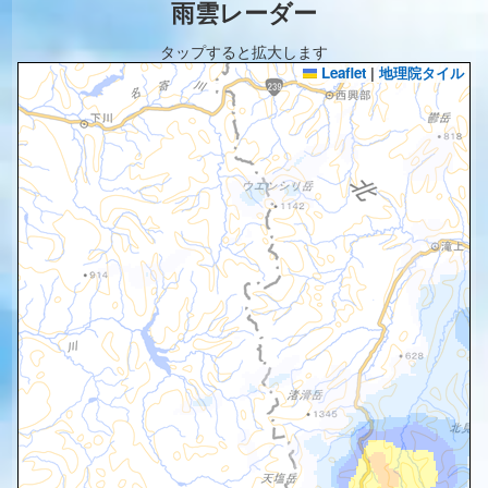
雨雲レーダー
タップすると拡大します
Leaflet
|
地理院タイル