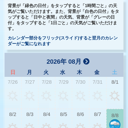
背景が「緑色の日付」をタップすると「1時間ごと」の天
気がご覧いただけます。また、背景が「白色の日付」をタ
ップすると「日中と夜間」の天気、背景が「グレーの日
付」をタップすると「1日ごと」の天気がご覧いただけま
す。
カレンダー部分をフリック(スライド)すると翌月のカレン
ダーがご覧になれます
2026年 08月
日
月
火
水
木
金
土
7/26
7/27
7/28
7/29
7/30
7/31
8/1
2
8/2
8/3
8/4
8/5
8/6
8/7
8/8