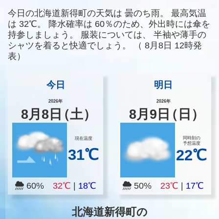
今日の北海道新得町の天気は
曇のち雨。
最高気温
は
32℃。
降水確率は
60％のため、外出時には傘を
持参しましょう。
服装については、
半袖や薄手の
シャツを着ると快適でしょう。
（
8月8日 12時発
表）
今日
明日
2026年
2026年
8
月
8
日
（土）
8
月
9
日
（日）
同時刻の
現在温度
予想温度
31℃
22℃
60%
32℃
|
18℃
50%
23℃
|
17℃
北海道新得町の