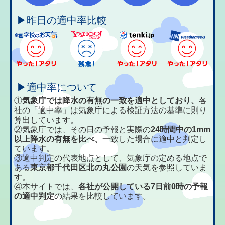
▶昨日の適中率比較
▶適中率について
①
気象庁では降水の有無の一致を適中としており、
各
社の「適中率」は気象庁による検証方法の基準に則り
算出しています。
②気象庁では、その日の予報と実際の
24時間中の1mm
以上降水の有無を比べ、
一致した場合に適中と判定し
ています。
③適中判定の代表地点として、気象庁の定める地点で
ある
東京都千代田区北の丸公園
の天気を参照していま
す。
④本サイトでは、
各社が公開している7日前0時の予報
の適中判定
の結果を比較しています。