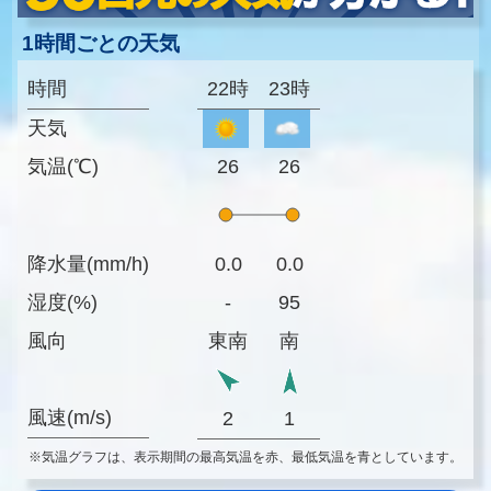
1時間ごとの天気
時間
22時
23時
天気
気温(℃)
26
26
降水量(mm/h)
0.0
0.0
湿度(%)
-
95
風向
東南
南
風速(m/s)
2
1
※気温グラフは、表示期間の最高気温を赤、最低気温を青としています。