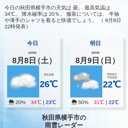
今日の秋田県横手市の天気は
曇。
最高気温は
34℃。
降水確率は
20％。
服装については、
半袖
や薄手のシャツを着ると快適でしょう。
（
8月8日
22時発表）
今日
明日
2026年
2026年
8
月
8
日
（土）
8
月
9
日
（日）
同時刻の
現在温度
予想温度
26℃
22℃
20%
34℃
|
23℃
50%
31℃
|
22℃
秋田県横手市の
雨雲レーダー