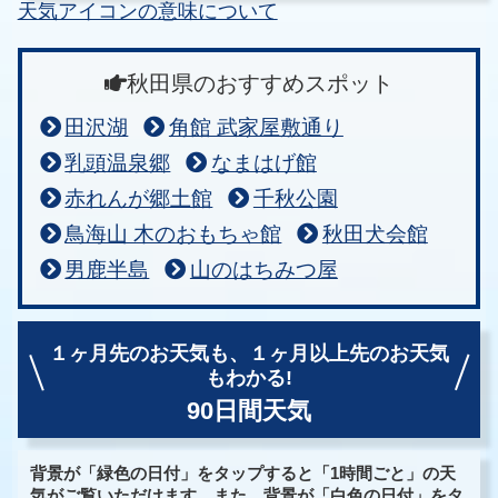
天気アイコンの意味について
秋田県のおすすめスポット
田沢湖
角館 武家屋敷通り
乳頭温泉郷
なまはげ館
赤れんが郷土館
千秋公園
鳥海山 木のおもちゃ館
秋田犬会館
男鹿半島
山のはちみつ屋
１ヶ月先のお天気も、
１ヶ月以上先のお天気
もわかる!
90日間天気
背景が「緑色の日付」をタップすると「1時間ごと」の天
気がご覧いただけます。また、背景が「白色の日付」をタ