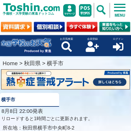
予備校・大学受験の東進ドットコム
MENU
お天気検索
会員登録
ログイン
Produced by 東進
Home
>
秋田県
>
横手市
横手市
8月8日 22:00発表
リロードすると1時間ごとに更新されます。
所在地：
秋田県横手市中央町8-2