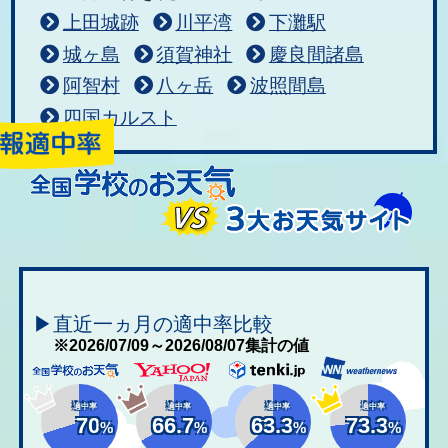
上田城跡
川平湾
下灘駅
城ヶ島
須賀神社
慶良間諸島
阿智村
八ヶ岳
波照間島
四国カルスト
▶直近一ヵ月の適中率比較
※2026/07/09～2026/08/07集計の値
適中率
適中率
適中率
適中率
70
66.7
63.3
73.3
%
%
%
%