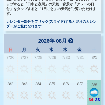
ップすると「日中と夜間」の天気、背景が「グレーの日
付」をタップすると「1日ごと」の天気がご覧いただけま
す。
カレンダー部分をフリック(スライド)すると翌月のカレン
ダーがご覧になれます
2026年 08月
日
月
火
水
木
金
土
7/26
7/27
7/28
7/29
7/30
7/31
8/1
2
8/2
8/3
8/4
8/5
8/6
8/7
8/8
34
|
23
2