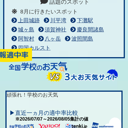
話題のスポット
8月に行きたいスポット
上田城跡
川平湾
下灘駅
城ヶ島
須賀神社
慶良間諸島
阿智村
八ヶ岳
波照間島
四国カルスト
頑張れ！学校のお天気
▶直近一ヵ月の適中率比較
※2026/07/07～2026/08/05集計の値