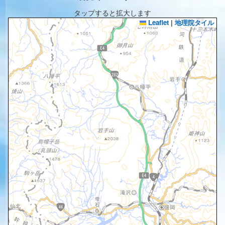
タップすると拡大します
Leaflet
|
地理院タイル