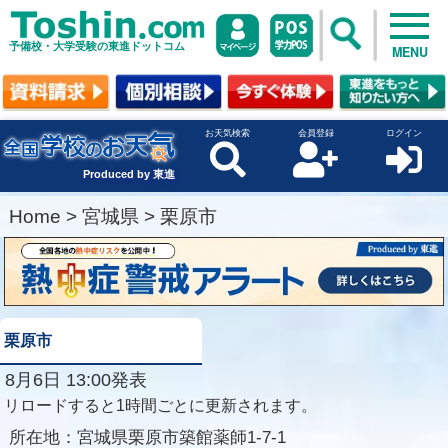
予備校・大学受験の東進ドットコム
MENU
お天気検索
会員登録
ログイン
Produced by 東進
Home
>
宮城県
>
栗原市
栗原市
8月6日 13:00発表
リロードすると1時間ごとに更新されます。
所在地：
宮城県栗原市築館薬師1-7-1