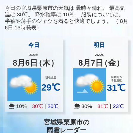
今日の宮城県栗原市の天気は
曇時々晴れ。
最高気
温は
30℃。
降水確率は
10％。
服装については、
半袖や薄手のシャツを着ると快適でしょう。
（
8月
6日 13時発表）
今日
明日
2026年
2026年
8
月
6
日
（木）
8
月
7
日
（金）
同時刻の
現在温度
予想温度
29℃
31℃
10%
30℃
|
20℃
30%
31℃
|
23℃
宮城県栗原市の
雨雲レーダー