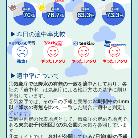
適中率
適中率
適中率
適中率
70
76.7
63.3
73.3
%
%
%
%
▶昨日の適中率比較
▶適中率について
①
気象庁では降水の有無の一致を適中としており、
各
社の「適中率」は気象庁による検証方法の基準に則り
算出しています。
②気象庁では、その日の予報と実際の
24時間中の1mm
以上降水の有無を比べ、
一致した場合に適中と判定し
ています。
③適中判定の代表地点として、気象庁の定める地点で
ある
東京都千代田区北の丸公園
の天気を参照していま
す。
④本サイトでは、
各社が公開している7日前0時の予報