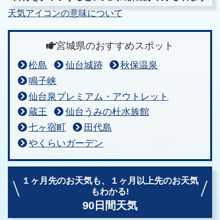
天気アイコンの意味について
宮城県のおすすめスポット
松島
仙台城跡
秋保温泉
鳴子峡
仙台泉プレミアム・アウトレット
蔵王
仙台うみの杜水族館
七ヶ宿町
田代島
やくらいガーデン
１ヶ月先のお天気も、
１ヶ月以上先のお天気
もわかる!
90日間天気