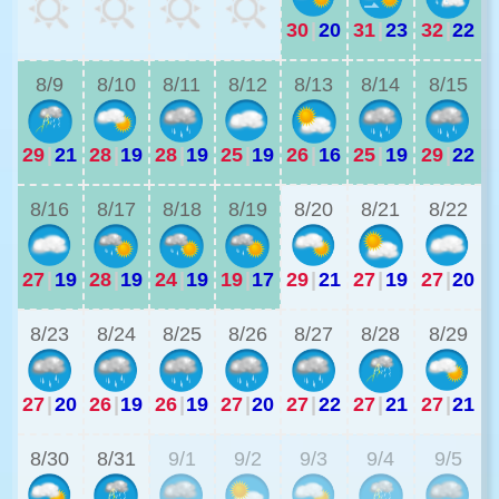
30
|
20
31
|
23
32
|
22
2
8/9
8/10
8/11
8/12
8/13
8/14
8/15
29
|
21
28
|
19
28
|
19
25
|
19
26
|
16
25
|
19
29
|
22
2
8/16
8/17
8/18
8/19
8/20
8/21
8/22
27
|
19
28
|
19
24
|
19
19
|
17
29
|
21
27
|
19
27
|
20
2
8/23
8/24
8/25
8/26
8/27
8/28
8/29
27
|
20
26
|
19
26
|
19
27
|
20
27
|
22
27
|
21
27
|
21
2
8/30
8/31
9/1
9/2
9/3
9/4
9/5