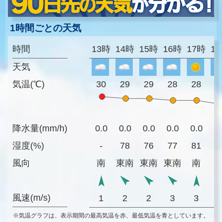
1時間ごとの天気
時間
13時
14時
15時
16時
17時
1
天気
気温(℃)
30
29
29
28
28
2
降水量(mm/h)
0.0
0.0
0.0
0.0
0.0
0
湿度(%)
-
78
76
77
81
8
風向
南
東南
東南
東南
南
風速(m/s)
1
2
2
3
3
※気温グラフは、表示期間の最高気温を赤、最低気温を青としています。