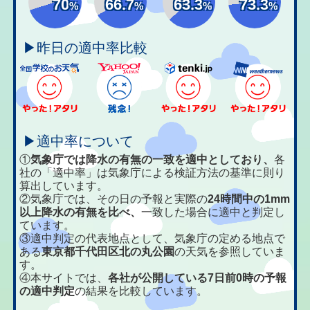
70
66.7
63.3
73.3
%
%
%
%
▶昨日の適中率比較
▶適中率について
①
気象庁では降水の有無の一致を適中としており、
各
社の「適中率」は気象庁による検証方法の基準に則り
算出しています。
②気象庁では、その日の予報と実際の
24時間中の1mm
以上降水の有無を比べ、
一致した場合に適中と判定し
ています。
③適中判定の代表地点として、気象庁の定める地点で
ある
東京都千代田区北の丸公園
の天気を参照していま
す。
④本サイトでは、
各社が公開している7日前0時の予報
の適中判定
の結果を比較しています。