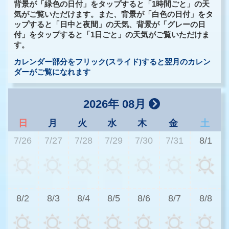
背景が「緑色の日付」をタップすると「1時間ごと」の天
気がご覧いただけます。また、背景が「白色の日付」をタ
ップすると「日中と夜間」の天気、背景が「グレーの日
付」をタップすると「1日ごと」の天気がご覧いただけま
す。
カレンダー部分をフリック(スライド)すると翌月のカレン
ダーがご覧になれます
2026年 08月
日
月
火
水
木
金
土
7/26
7/27
7/28
7/29
7/30
7/31
8/1
2
8/2
8/3
8/4
8/5
8/6
8/7
8/8