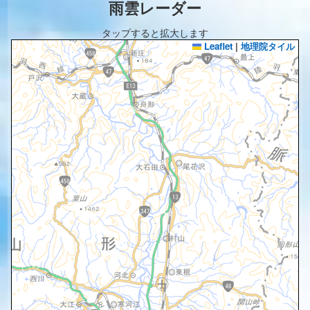
雨雲レーダー
タップすると拡大します
Leaflet
|
地理院タイル