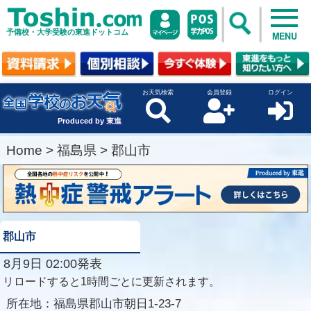
予備校・大学受験の東進ドットコム
MENU
お天気検索
会員登録
ログイン
Produced by 東進
Home
>
福島県
>
郡山市
郡山市
8月9日 02:00発表
リロードすると1時間ごとに更新されます。
所在地：
福島県郡山市朝日1-23-7