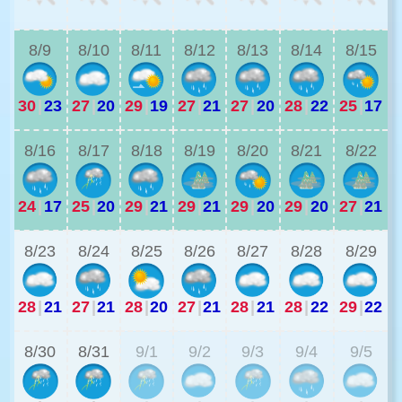
2
8/9
8/10
8/11
8/12
8/13
8/14
8/15
30
|
23
27
|
20
29
|
19
27
|
21
27
|
20
28
|
22
25
|
17
2
8/16
8/17
8/18
8/19
8/20
8/21
8/22
24
|
17
25
|
20
29
|
21
29
|
21
29
|
20
29
|
20
27
|
21
2
8/23
8/24
8/25
8/26
8/27
8/28
8/29
28
|
21
27
|
21
28
|
20
27
|
21
28
|
21
28
|
22
29
|
22
2
8/30
8/31
9/1
9/2
9/3
9/4
9/5