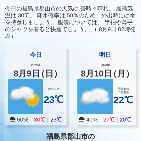
今日の福島県郡山市の天気は
曇時々晴れ。
最高気
温は
30℃。
降水確率は
50％のため、外出時には傘
を持参しましょう。
服装については、
半袖や薄手
のシャツを着ると快適でしょう。
（
8月9日 02時発
表）
今日
明日
2026年
2026年
8
月
9
日
（日）
8
月
10
日
（月）
同時刻の
現在温度
予想温度
23℃
22℃
50%
30℃
|
23℃
40%
27℃
|
20℃
福島県郡山市の