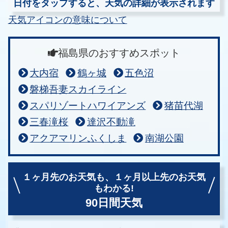
日付をタップすると、天気の詳細が表示されます
天気アイコンの意味について
福島県のおすすめスポット
大内宿
鶴ヶ城
五色沼
磐梯吾妻スカイライン
スパリゾートハワイアンズ
猪苗代湖
三春滝桜
達沢不動滝
アクアマリンふくしま
南湖公園
１ヶ月先のお天気も、
１ヶ月以上先のお天気
もわかる!
90日間天気