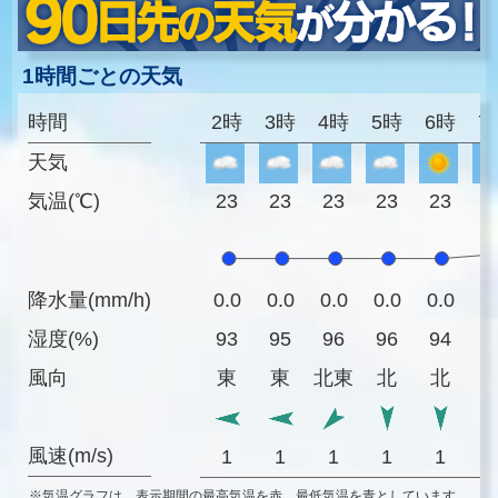
1時間ごとの天気
時間
2時
3時
4時
5時
6時
7
天気
気温(℃)
23
23
23
23
23
2
降水量(mm/h)
0.0
0.0
0.0
0.0
0.0
0
湿度(%)
93
95
96
96
94
9
風向
東
東
北東
北
北
風速(m/s)
1
1
1
1
1
※気温グラフは、表示期間の最高気温を赤、最低気温を青としています。