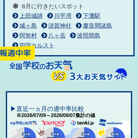
8月に行きたいスポット
上田城跡
川平湾
下灘駅
城ヶ島
須賀神社
慶良間諸島
阿智村
八ヶ岳
波照間島
四国カルスト
▶直近一ヵ月の適中率比較
※2026/07/09～2026/08/07集計の値
適中率
適中率
適中率
適中率