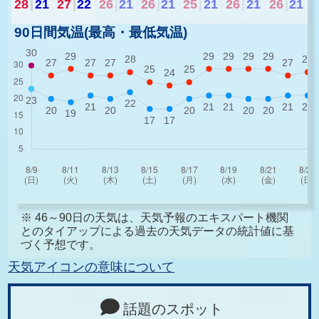
28
|
21
27
|
22
26
|
21
26
|
21
25
|
21
26
|
21
26
|
21
90日間気温(最高・最低気温)
※ 46～90日の天気は、天気予報のエキスパート機関
とのタイアップによる過去の天気データの統計値に基
づく予想です。
天気アイコンの意味について
話題のスポット