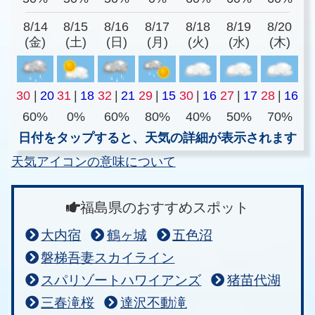
8/14
8/15
8/16
8/17
8/18
8/19
8/20
(金)
(土)
(日)
(月)
(火)
(水)
(木)
30
|
20
31
|
18
32
|
21
29
|
15
30
|
16
27
|
17
28
|
16
60%
0%
60%
80%
40%
50%
70%
日付をタップすると、天気の詳細が表示されます
天気アイコンの意味について
福島県のおすすめスポット
大内宿
鶴ヶ城
五色沼
磐梯吾妻スカイライン
スパリゾートハワイアンズ
猪苗代湖
三春滝桜
達沢不動滝