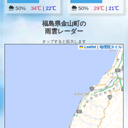
50%
34℃
|
22℃
50%
29℃
|
21℃
福島県金山町の
雨雲レーダー
タップすると拡大します
Leaflet
|
地理院タイル