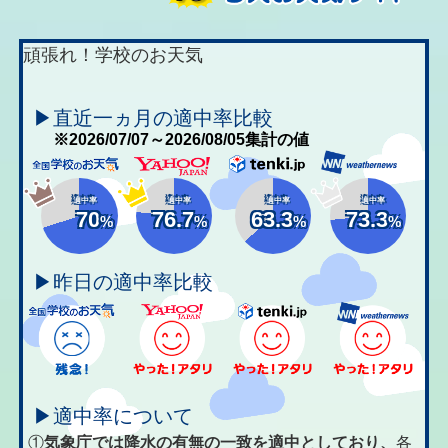
頑張れ！学校のお天気
▶直近一ヵ月の適中率比較
※2026/07/07～2026/08/05集計の値
適中率
適中率
適中率
適中率
70
76.7
63.3
73.3
%
%
%
%
▶昨日の適中率比較
▶適中率について
①
気象庁では降水の有無の一致を適中としており、
各