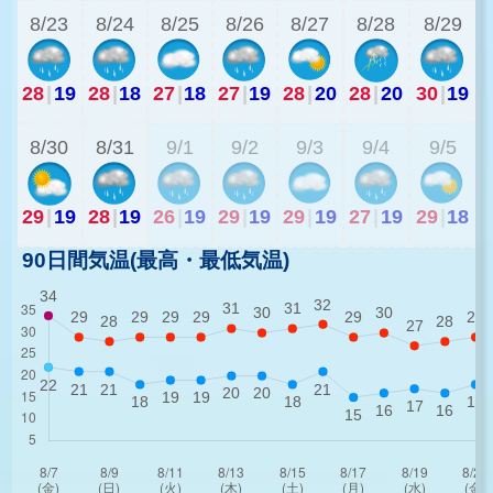
8/23
8/24
8/25
8/26
8/27
8/28
8/29
28
|
19
28
|
18
27
|
18
27
|
19
28
|
20
28
|
20
30
|
19
2
8/30
8/31
9/1
9/2
9/3
9/4
9/5
29
|
19
28
|
19
26
|
19
29
|
19
29
|
19
27
|
19
29
|
18
90日間気温(最高・最低気温)