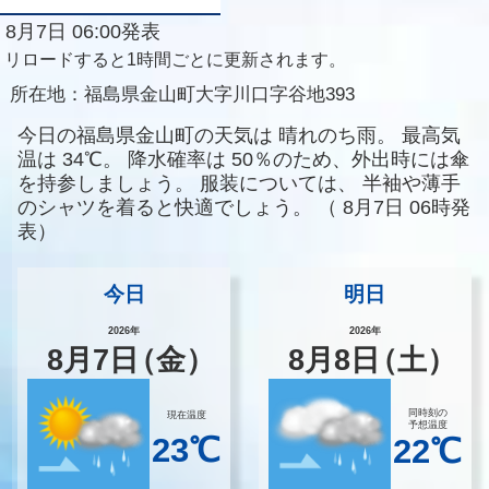
8月7日 06:00発表
リロードすると1時間ごとに更新されます。
所在地：
福島県金山町大字川口字谷地393
今日の福島県金山町の天気は
晴れのち雨。
最高気
温は
34℃。
降水確率は
50％のため、外出時には傘
を持参しましょう。
服装については、
半袖や薄手
のシャツを着ると快適でしょう。
（
8月7日 06時発
表）
今日
明日
2026年
2026年
8
月
7
日
（金）
8
月
8
日
（土）
同時刻の
現在温度
予想温度
23℃
22℃