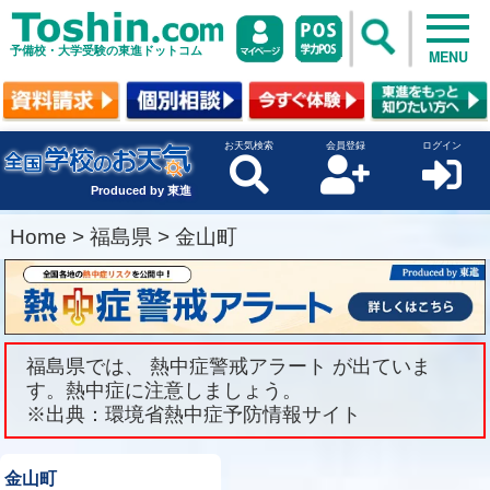
予備校・大学受験の東進ドットコム
MENU
お天気検索
会員登録
ログイン
Produced by 東進
Home
>
福島県
>
金山町
福島県では、 熱中症警戒アラート が出ていま
す。熱中症に注意しましょう。
※出典：環境省熱中症予防情報サイト
金山町