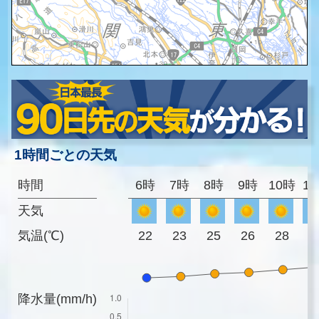
1時間ごとの天気
時間
6時
7時
8時
9時
10時
1
天気
気温(℃)
22
23
25
26
28
3
降水量(mm/h)