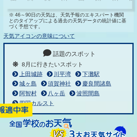
※ 46～90日の天気は、天気予報のエキスパート機関
とのタイアップによる過去の天気データの統計値に基
づく予想です。
天気アイコンの意味について
話題のスポット
8月に行きたいスポット
上田城跡
川平湾
下灘駅
城ヶ島
須賀神社
慶良間諸島
阿智村
八ヶ岳
波照間島
四国カルスト