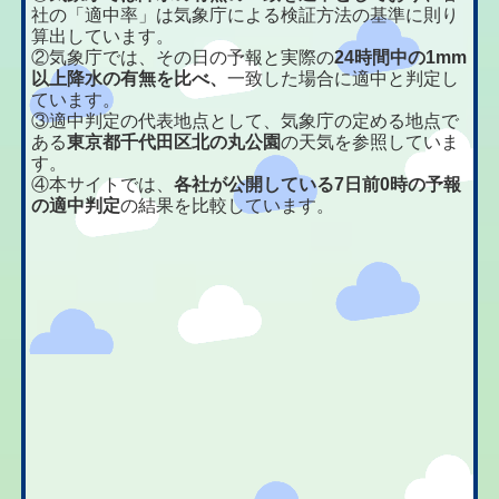
社の「適中率」は気象庁による検証方法の基準に則り
算出しています。
②気象庁では、その日の予報と実際の
24時間中の1mm
以上降水の有無を比べ、
一致した場合に適中と判定し
ています。
③適中判定の代表地点として、気象庁の定める地点で
ある
東京都千代田区北の丸公園
の天気を参照していま
す。
④本サイトでは、
各社が公開している7日前0時の予報
の適中判定
の結果を比較しています。