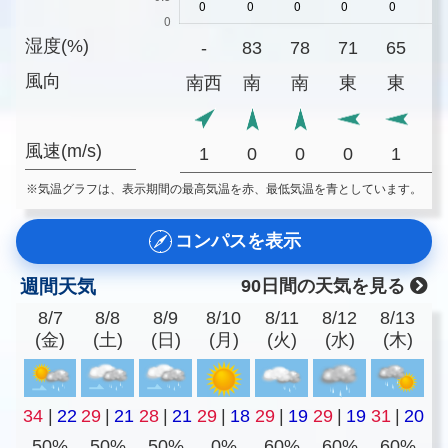
湿度(%)
-
83
78
71
65
5
風向
南西
南
南
東
東
風速(m/s)
1
0
0
0
1
※気温グラフは、表示期間の最高気温を赤、最低気温を青としています。
コンパスを表示
週間天気
90日間の天気を見る
8/7
8/8
8/9
8/10
8/11
8/12
8/13
(金)
(土)
(日)
(月)
(火)
(水)
(木)
34
|
22
29
|
21
28
|
21
29
|
18
29
|
19
29
|
19
31
|
20
50%
50%
50%
0%
60%
60%
60%