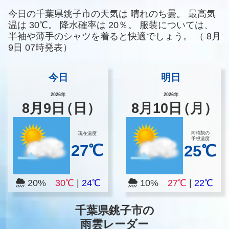
今日の千葉県銚子市の天気は
晴れのち曇。
最高気
温は
30℃。
降水確率は
20％。
服装については、
半袖や薄手のシャツを着ると快適でしょう。
（
8月
9日 07時発表）
今日
明日
2026年
2026年
8
月
9
日
（日）
8
月
10
日
（月）
同時刻の
現在温度
予想温度
27℃
25℃
20%
30℃
|
24℃
10%
27℃
|
22℃
千葉県銚子市の
雨雲レーダー