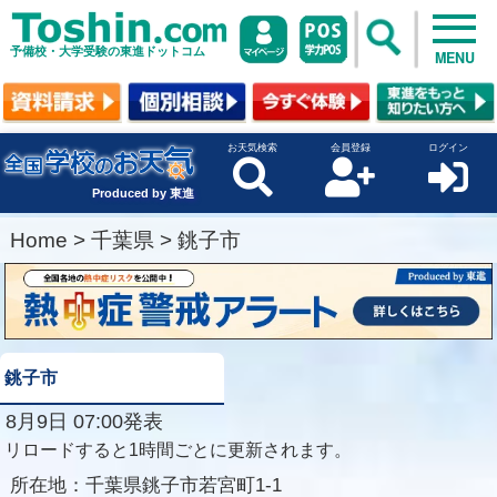
予備校・大学受験の東進ドットコム
MENU
お天気検索
会員登録
ログイン
Produced by 東進
Home
>
千葉県
>
銚子市
銚子市
8月9日 07:00発表
リロードすると1時間ごとに更新されます。
所在地：
千葉県銚子市若宮町1-1