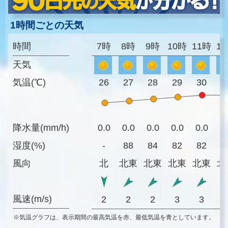
1時間ごとの天気
時間
7時
8時
9時
10時
11時
1
天気
気温(℃)
26
27
28
29
30
3
降水量(mm/h)
0.0
0.0
0.0
0.0
0.0
0
湿度(%)
-
88
84
82
82
8
風向
北
北東
北東
北東
北東
北
風速(m/s)
2
2
2
3
3
※気温グラフは、表示期間の最高気温を赤、最低気温を青としています。