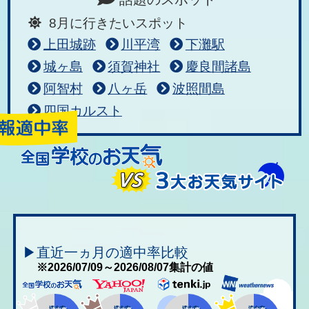
8月に行きたいスポット
上田城跡
川平湾
下灘駅
城ヶ島
須賀神社
慶良間諸島
阿智村
八ヶ岳
波照間島
四国カルスト
▶直近一ヵ月の適中率比較
※2026/07/09～2026/08/07集計の値