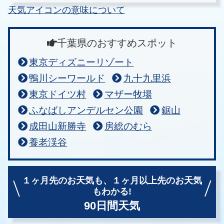
天気アイコンの意味について
千葉県のおすすめスポット
東京ディズニーリゾート
鴨川シーワールド
九十九里浜
東京ドイツ村
マザー牧場
ふなばしアンデルセン公園
鋸山
成田山新勝寺
房総のむら
養老渓谷
１ヶ月先のお天気も、
１ヶ月以上先のお天気
もわかる!
90日間天気