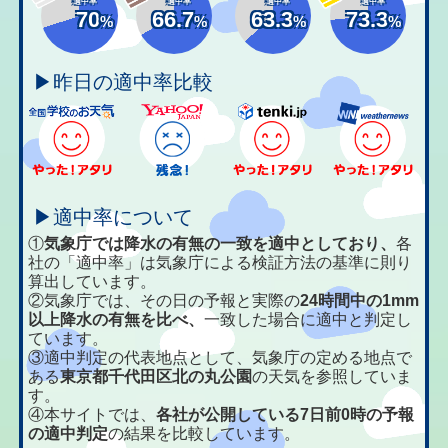
適中率
適中率
適中率
適中率
70
66.7
63.3
73.3
%
%
%
%
▶昨日の適中率比較
▶適中率について
①
気象庁では降水の有無の一致を適中としており、
各
社の「適中率」は気象庁による検証方法の基準に則り
算出しています。
②気象庁では、その日の予報と実際の
24時間中の1mm
以上降水の有無を比べ、
一致した場合に適中と判定し
ています。
③適中判定の代表地点として、気象庁の定める地点で
ある
東京都千代田区北の丸公園
の天気を参照していま
す。
④本サイトでは、
各社が公開している7日前0時の予報
の適中判定
の結果を比較しています。