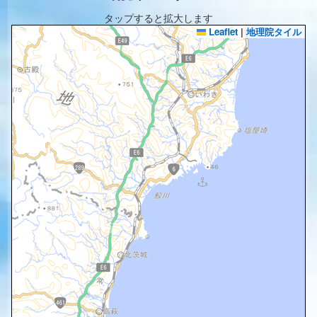
タップすると拡大します
Leaflet
|
地理院タイル