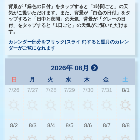
背景が「緑色の日付」をタップすると「1時間ごと」の天
気がご覧いただけます。また、背景が「白色の日付」をタ
ップすると「日中と夜間」の天気、背景が「グレーの日
付」をタップすると「1日ごと」の天気がご覧いただけま
す。
カレンダー部分をフリック(スライド)すると翌月のカレン
ダーがご覧になれます
2026年 08月
日
月
火
水
木
金
土
7/26
7/27
7/28
7/29
7/30
7/31
8/1
2
8/2
8/3
8/4
8/5
8/6
8/7
8/8