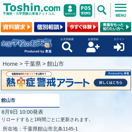
予備校・大学受験の東進ドットコム
MENU
お天気検索
会員登録
ログイン
Produced by 東進
Home
>
千葉県
>
館山市
館山市
8月9日 10:00発表
リロードすると1時間ごとに更新されます。
所在地：
千葉県館山市北条1145-1