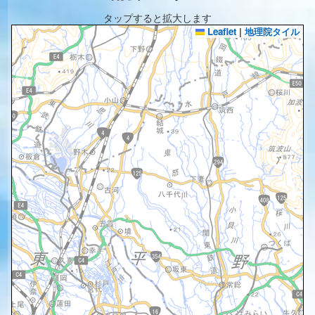
タップすると拡大します
Leaflet
|
地理院タイル