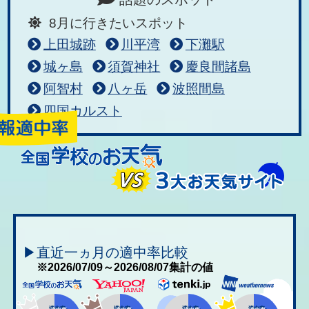
8月に行きたいスポット
上田城跡
川平湾
下灘駅
城ヶ島
須賀神社
慶良間諸島
阿智村
八ヶ岳
波照間島
四国カルスト
▶直近一ヵ月の適中率比較
※2026/07/09～2026/08/07集計の値