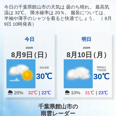
今日の千葉県館山市の天気は
曇のち晴れ。
最高気
温は
32℃。
降水確率は
20％。
服装については、
半袖や薄手のシャツを着ると快適でしょう。
（
8月
9日 10時発表）
今日
明日
2026年
2026年
8
月
9
日
（日）
8
月
10
日
（月）
同時刻の
現在温度
予想温度
30℃
30℃
20%
32℃
|
22℃
10%
31℃
|
23℃
千葉県館山市の
雨雲レーダー