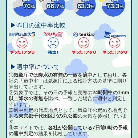
適中率
適中率
適中率
適中率
70
66.7
63.3
73.3
%
%
%
%
▶昨日の適中率比較
▶適中率について
①
気象庁では降水の有無の一致を適中としており、
各
社の「適中率」は気象庁による検証方法の基準に則り
算出しています。
②気象庁では、その日の予報と実際の
24時間中の1mm
以上降水の有無を比べ、
一致した場合に適中と判定し
ています。
③適中判定の代表地点として、気象庁の定める地点で
ある
東京都千代田区北の丸公園
の天気を参照していま
す。
④本サイトでは、
各社が公開している7日前0時の予報
の適中判定
の結果を比較しています。