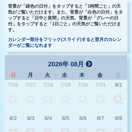
背景が「緑色の日付」をタップすると「1時間ごと」の天
気がご覧いただけます。また、背景が「白色の日付」をタ
ップすると「日中と夜間」の天気、背景が「グレーの日
付」をタップすると「1日ごと」の天気がご覧いただけま
す。
カレンダー部分をフリック(スライド)すると翌月のカレン
ダーがご覧になれます
2026年 08月
日
月
火
水
木
金
土
7/26
7/27
7/28
7/29
7/30
7/31
8/1
3
8/2
8/3
8/4
8/5
8/6
8/7
8/8