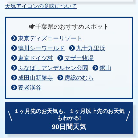
天気アイコンの意味について
千葉県のおすすめスポット
東京ディズニーリゾート
鴨川シーワールド
九十九里浜
東京ドイツ村
マザー牧場
ふなばしアンデルセン公園
鋸山
成田山新勝寺
房総のむら
養老渓谷
１ヶ月先のお天気も、
１ヶ月以上先のお天気
もわかる!
90日間天気