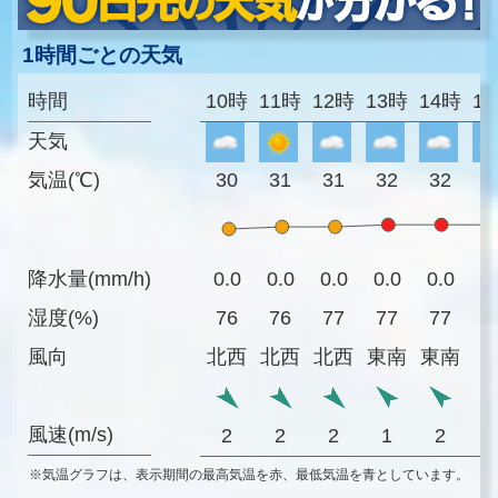
1時間ごとの天気
時間
10時
11時
12時
13時
14時
1
天気
気温(℃)
30
31
31
32
32
3
降水量(mm/h)
0.0
0.0
0.0
0.0
0.0
0
湿度(%)
76
76
77
77
77
7
風向
北西
北西
北西
東南
東南
風速(m/s)
2
2
2
1
2
※気温グラフは、表示期間の最高気温を赤、最低気温を青としています。