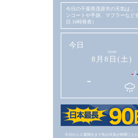
今日の千葉県茂原市の天気は
。
ンコートや手袋、マフラーなど
日 16時発表）
今日
2026年
8月8日(土)
-
/
-
今日から２週間分まで先の天気が時間ごと