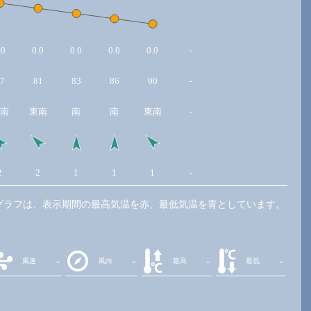
.0
0.0
0.0
0.0
0.0
-
7
81
83
86
90
-
南
東南
南
南
東南
-
2
2
1
1
1
-
グラフは、表示期間の最高気温を赤、最低気温を青としています。
-
-
-
-
風速
風向
最高
最低