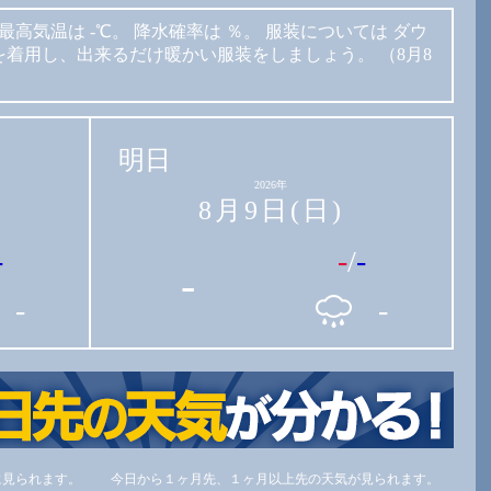
最高気温は
-℃。
降水確率は
％。
服装については
ダウ
を着用し、出来るだけ暖かい服装をしましょう。
（8月8
明日
2026年
8月9日(日)
-
-
/
-
-
-
-
に見られます。
今日から１ヶ月先、１ヶ月以上先の天気が見られます。