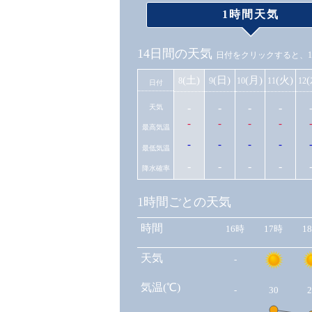
1時間天気
14日間の天気
日付をクリックすると、
(土)
(日)
(月)
(火)
8
9
10
11
12
日付
-
-
-
-
天気
-
-
-
-
最高気温
-
-
-
-
最低気温
-
-
-
-
降水確率
1時間ごとの天気
時間
16時
17時
1
天気
-
気温(℃)
-
30
2