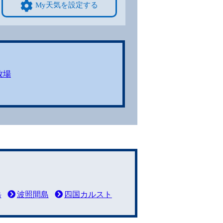
My天気を設定する
牧場
岳
波照間島
四国カルスト