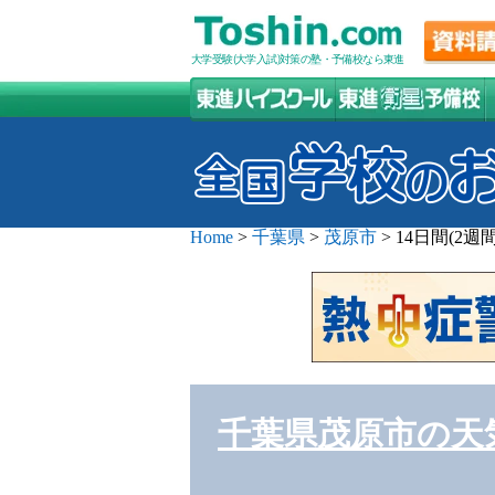
大学受験(大学入試)対策の塾・予備校なら東進
Home
>
千葉県
>
茂原市
>
14日間(2
千葉県茂原市の天