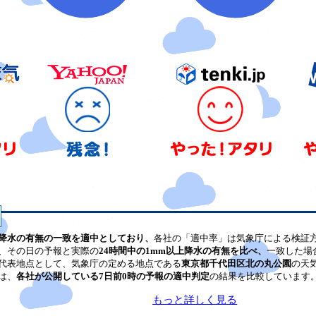
降水の有無の一致を適中としており、
各社の「適中率」は気象庁による検証
、その日の予報と実際の
24時間中の1mm以上降水の有無を比べ、
一致した場
代表地点として、気象庁の定める地点である
東京都千代田区北の丸公園
の天
は、
各社が公開している7日前0時の予報の適中判定
の結果を比較しています
もっと詳しく見る