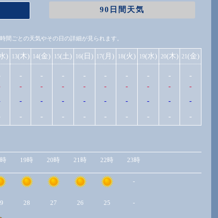
90日間天気
1時間ごとの天気やその日の詳細が見られます。
(水)
(木)
(金)
(土)
(日)
(月)
(火)
(水)
(木)
(金)
13
14
15
16
17
18
19
20
21
-
-
-
-
-
-
-
-
-
-
-
-
-
-
-
-
-
-
-
-
-
-
-
-
-
-
-
-
-
-
-
-
-
-
-
-
-
-
-
-
8時
19時
20時
21時
22時
23時
-
9
28
27
26
25
-