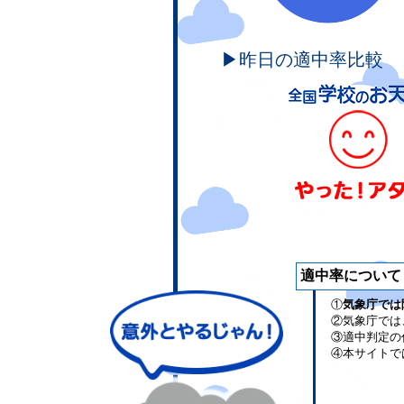
▶昨日の適中率比較
適中率について
①
気象庁では
②気象庁では
③適中判定の
④本サイトで