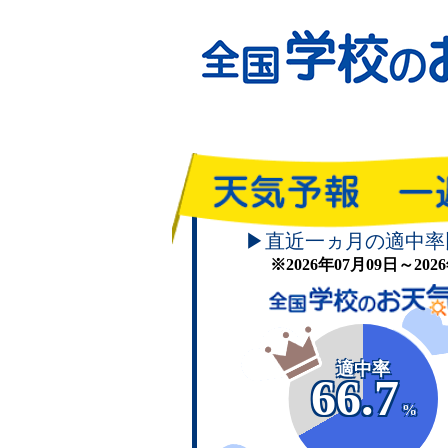
▶直近一ヵ月の適中率
※2026年07月09日～20
適中率
66.7
%