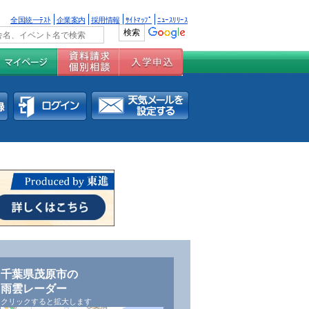
全国統一ﾃｽﾄ
企業案内
採用情報
ｻｲﾄﾏｯﾌﾟ
ﾆｭｰｽﾘﾘｰｽ
千葉県茂原市の
雨雲レーダー
クリックすると拡大します