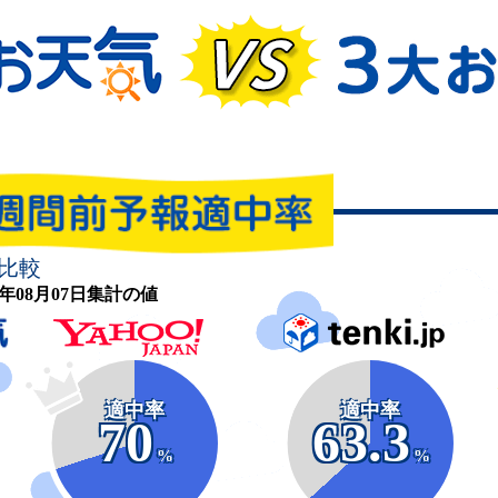
比較
26年08月07日集計の値
適中率
適中率
70
63.3
%
%