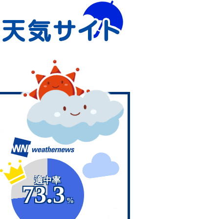
適中率
73.3
%