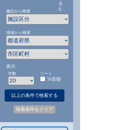
含
む
施設から検索
地域から検索
表示
件数
ソート
50音順
以上の条件で検索する
検索条件をクリア