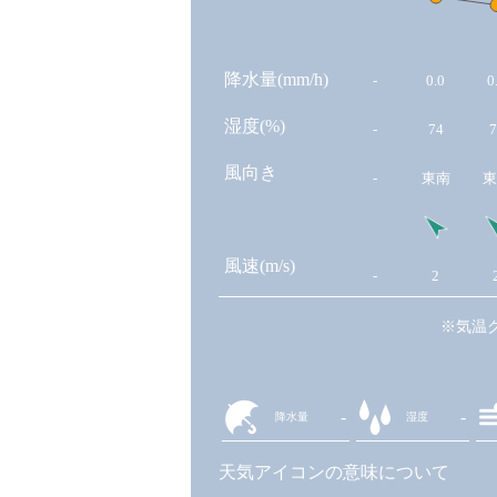
降水量(mm/h)
-
0.0
0
湿度(%)
-
74
7
風向き
-
東南
東
風速(m/s)
-
2
※気温
-
-
降水量
湿度
天気アイコンの意味について