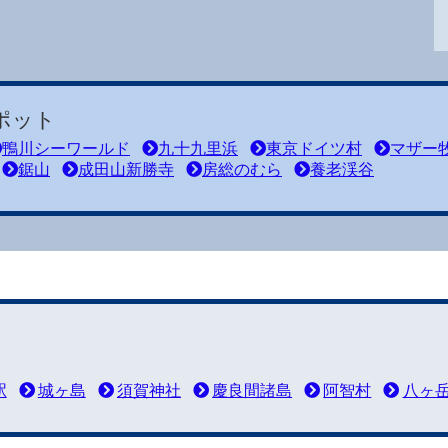
ポット
鴨川シーワールド
九十九里浜
東京ドイツ村
マザー
鋸山
成田山新勝寺
房総のむら
養老渓谷
ート機関とのタイアップによる過去の天気データの統計値に基づく予想です。
駅
城ヶ島
須賀神社
慶良間諸島
阿智村
八ヶ