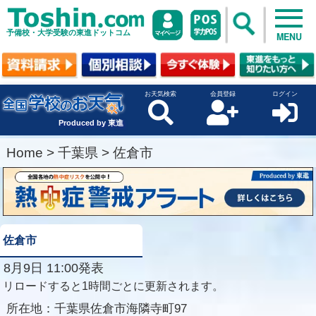
予備校・大学受験の東進ドットコム
MENU
お天気検索
会員登録
ログイン
Produced by 東進
Home
>
千葉県
>
佐倉市
佐倉市
8月9日 11:00発表
リロードすると1時間ごとに更新されます。
所在地：
千葉県佐倉市海隣寺町97