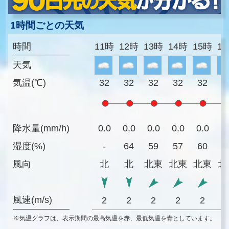
1時間ごとの天気
時間
11時
12時
13時
14時
15時
1
天気
気温(℃)
32
32
32
32
32
3
降水量(mm/h)
0.0
0.0
0.0
0.0
0.0
0
湿度(%)
-
64
59
57
60
6
風向
北
北
北東
北東
北東
北
風速(m/s)
2
2
2
2
2
※気温グラフは、表示期間の最高気温を赤、最低気温を青としています。