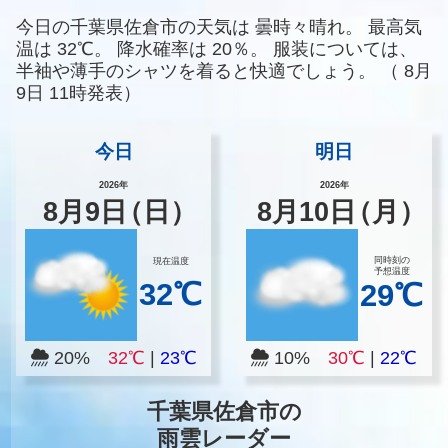
今日の千葉県佐倉市の天気は
曇時々晴れ。
最高気
温は
32℃。
降水確率は
20％。
服装については、
半袖や薄手のシャツを着ると快適でしょう。
（
8月
9日 11時発表）
今日
明日
2026年
2026年
8
月
9
日
（日）
8
月
10
日
（月）
同時刻の
現在温度
予想温度
32℃
29℃
20%
32℃
|
23℃
10%
30℃
|
22℃
千葉県佐倉市の
雨雲レーダー