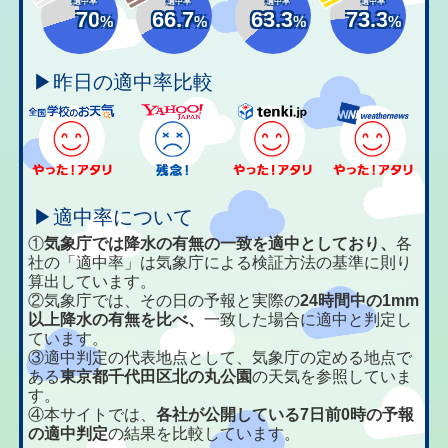
適中率
適中率
適中率
適中率
70
66.7
63.3
73.3
%
%
%
%
▶昨日の適中率比較
▶適中率について
①
気象庁では降水の有無の一致を適中としており、
各
社の「適中率」は気象庁による検証方法の基準に則り
算出しています。
②気象庁では、その日の予報と実際の
24時間中の1mm
以上降水の有無を比べ、
一致した場合に適中と判定し
ています。
③適中判定の代表地点として、気象庁の定める地点で
ある
東京都千代田区北の丸公園
の天気を参照していま
す。
④本サイトでは、
各社が公開している7日前0時の予報
の適中判定
の結果を比較しています。