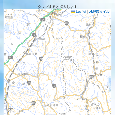
タップすると拡大します
Leaflet
|
地理院タイル