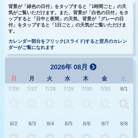
背景が「緑色の日付」をタップすると「1時間ごと」の天
気がご覧いただけます。また、背景が「白色の日付」をタ
ップすると「日中と夜間」の天気、背景が「グレーの日
付」をタップすると「1日ごと」の天気がご覧いただけま
す。
カレンダー部分をフリック(スライド)すると翌月のカレン
ダーがご覧になれます
2026年 08月
日
月
火
水
木
金
土
7/26
7/27
7/28
7/29
7/30
7/31
8/1
3
8/2
8/3
8/4
8/5
8/6
8/7
8/8