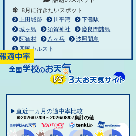
8月に行きたいスポット
上田城跡
川平湾
下灘駅
城ヶ島
須賀神社
慶良間諸島
阿智村
八ヶ岳
波照間島
四国カルスト
▶直近一ヵ月の適中率比較
※2026/07/09～2026/08/07集計の値