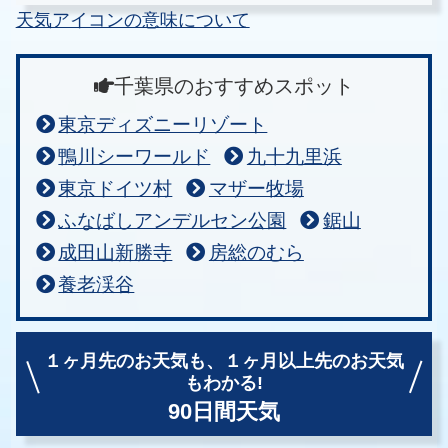
天気アイコンの意味について
千葉県のおすすめスポット
東京ディズニーリゾート
鴨川シーワールド
九十九里浜
東京ドイツ村
マザー牧場
ふなばしアンデルセン公園
鋸山
成田山新勝寺
房総のむら
養老渓谷
１ヶ月先のお天気も、
１ヶ月以上先のお天気
もわかる!
90日間天気